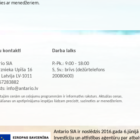
ties ar menedžeriem.
 kontakti
Darba laiks
io SIA
P.-Pk.: 9:00 - 18:00
rznieka Upīša 16
S, Sv.: brīvs (dežūrtelefons
 Latvija LV-1011
20080600)
 67283882
sts:
info@antario.lv
tajām cenām un ceļojumu programmām ir informatīvs raksturs. Aktuālas cenas,
nāšanas un apstiprinājuma iespējas lūdzam precizēt, sazinoties ar menedžeriem.
Antario SIA ir noslēdzis 2016.gada 6.jūnijā
Investīciju un attīstības aģentūru par at