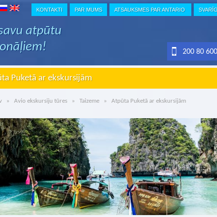
KONTAKTI
PAR MUMS
ATSAUKSMES PAR ANTARIO
SVARĪ
 savu atpūtu
ionāļiem!
200 80 60
ta Puketā ar ekskursijām
v
»
Avio ekskursiju tūres
»
Taizeme
» Atpūta Puketā ar ekskursijām