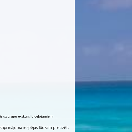
cās uz grupu ekskursiju ceļojumiem)
stiprinājuma iespējas lūdzam precizēt,