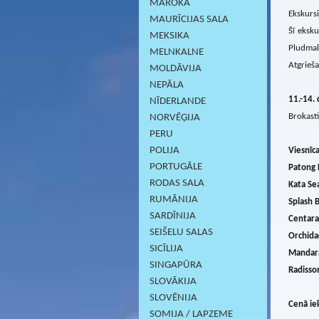
MAROKA
Ekskursi
MAURĪCIJAS SALA
Šī eksku
MEKSIKA
Pludmal
MELNKALNE
Atgrieša
MOLDĀVIJA
NEPĀLA
11.-14. 
NĪDERLANDE
Brokasti
NORVĒĢIJA
PERU
POLIJA
Viesnīca
PORTUGĀLE
Patong 
RODAS SALA
Kata Se
RUMĀNIJA
Splash 
SARDĪNIJА
Centara
SEIŠELU SALAS
Orchida
SICĪLIJA
Mandara
SINGAPŪRA
Radisso
SLOVĀKIJA
SLOVĒNIJA
Cenā iek
SOMIJA / LAPZEME