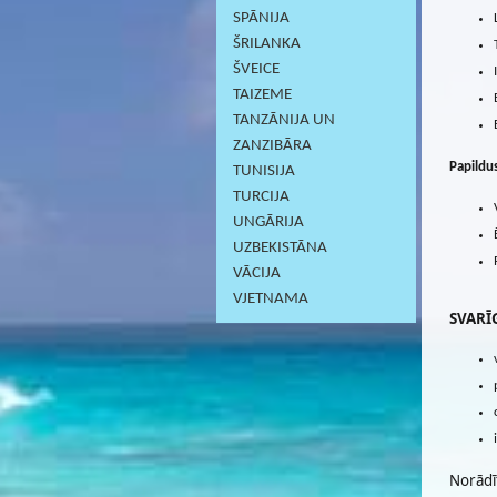
SPĀNIJA
ŠRILANKA
ŠVEICE
TAIZEME
TANZĀNIJA UN
ZANZIBĀRA
Papildu
TUNISIJA
TURCIJA
UNGĀRIJA
UZBEKISTĀNA
VĀCIJA
VJETNAMA
SVARĪG
Norādī