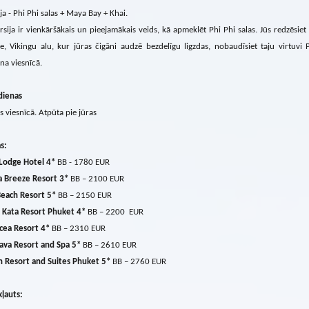
ja - Phi Phi salas + Maya Bay + Khai.
rsija ir vienkāršākais un pieejamākais veids, kā apmeklēt Phi Phi salas. Jūs redzēsiet
e, Vikingu alu, kur jūras čigāni audzē bezdelīgu ligzdas, nobaudīsiet taju virtuvi
na viesnīcā.
dienas
s viesnīcā. Atpūta pie jūras
s:
Lodge Hotel 4*
BB - 1780 EUR
a Breeze Resort 3*
BB – 2100 EUR
Beach Resort 5*
BB – 2150 EUR
 Kata Resort Phuket 4*
BB – 2200 EUR
cea Resort 4*
BB – 2310 EUR
va Resort and Spa 5*
BB – 2610 EUR
n Resort and Suites Phuket 5*
BB – 2760 EUR
ļauts: