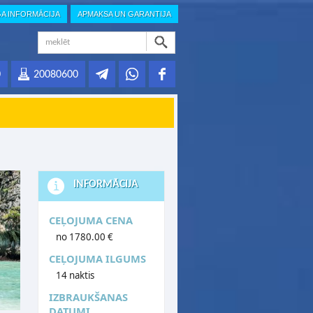
GA INFORMĀCIJA
APMAKSA UN GARANTIJA
0
20080600
INFORMĀCIJA
CEĻOJUMA CENA
no 1780.00 €
CEĻOJUMA ILGUMS
14 naktis
IZBRAUKŠANAS
DATUMI