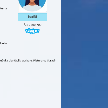
rituma
2 3300 700
kartu
učuka plantāciju apskate. Pietura uz Sarasin