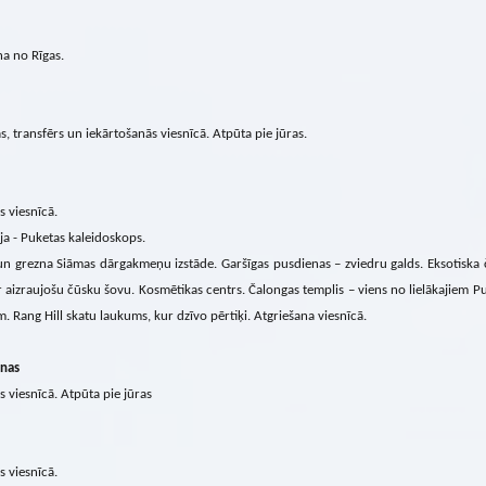
na no Rīgas.
s, transfērs un iekārtošanās viesnīcā. Atpūta pie jūras.
s viesnīcā.
ja - Puketas kaleidoskops.
un grezna Siāmas dārgakmeņu izstāde. Garšīgas pusdienas – zviedru galds. Eksotiska
 aizraujošu čūsku šovu. Kosmētikas centrs. Čalongas templis – viens no lielākajiem P
. Rang Hill skatu laukums, kur dzīvo pērtiķi. Atgriešana viesnīcā.
enas
s viesnīcā. Atpūta pie jūras
s viesnīcā.