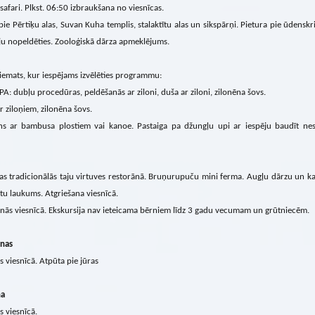
safari. Plkst. 06:50 izbraukšana no viesnīcas.
pie Pērtiķu alas, Suvan Kuha templis, stalaktītu alas un sikspārņi. Pietura pie ūdensk
ju nopeldēties. Zooloģiskā dārza apmeklējums.
iemats, kur iespējams izvēlēties programmu:
PA: dubļu procedūras, peldēšanās ar ziloni, duša ar ziloni, zilonēna šovs.
r ziloņiem, zilonēna šovs.
ns ar bambusa plostiem vai kanoe. Pastaiga pa džungļu upi ar iespēju baudīt nes
s tradicionālās taju virtuves restorānā. Bruņurupuču mini ferma. Augļu dārzu un ka
katu laukums. Atgriešana viesnīcā.
nās viesnīcā. Ekskursija nav ieteicama bērniem līdz 3 gadu vecumam un grūtniecēm.
enas
s viesnīcā. Atpūta pie jūras
na
s viesnīcā.