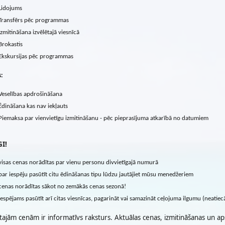
Lidojums
Transfērs pēc programmas
Izmitināšana izvēlētajā viesnīcā
Brokastis
Ekskursijas pēc programmas
s:
Veselības apdrošināšana
Ēdināšana kas nav iekļauts
Piemaksa par vienvietīgu izmitināšanu - pēc pieprasījuma atkarībā no datumiem
I!
visas cenas norādītas par vienu personu divvietīgajā numurā
par iespēju pasūtīt citu ēdināšanas tipu lūdzu jautājiet mūsu menedžeriem
cenas norādītas sākot no zemākās cenas sezonā!
iespējams pasūtīt arī citas viesnīcas, pagarināt vai samazināt ceļojuma ilgumu (neatie
tajām cenām ir informatīvs raksturs. Aktuālas cenas, izmitināšanas un ap