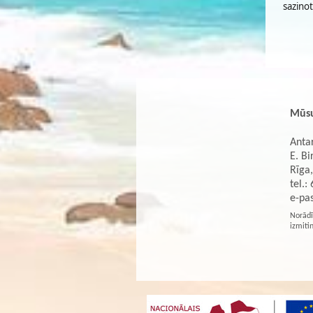
sazino
Mūsu
Antar
E. Bi
Rīga,
tel.:
e-pa
Norādī
izmiti