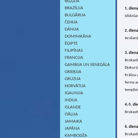
BEĻĢIJA
BRAZĪLIJA
1. diena
BULGĀRIJA
Izlidoša
ČEHIJA
DĀNIJA
2. diena
DOMINIKĀNA
Ierašanā
ĒĢIPTE
FILIPĪNAS
3. diena
FRANCIJA
Brokasti
GAMBIJA UN SENEGĀLA
Ekskursi
GRIEĶIJA
Krāšņa 
GRUZIJA
ferma ar
HORVĀTIJA
tempļiem
IGAUNIJA
INDIJA
4.-5. di
ISLANDE
Brokasti
ITĀLIJA
JAMAIKA
6. diena
JAPĀNA
Brokasti
KAMBODŽA