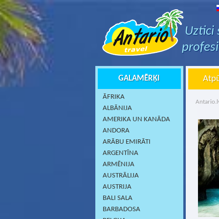
Uztici
profes
GALAMĒRĶI
Atpū
ĀFRIKA
Antario.l
ALBĀNIJA
AMERIKA UN KANĀDA
ANDORA
ARĀBU EMIRĀTI
ARGENTĪNA
ARMĒNIJA
AUSTRĀLIJA
AUSTRIJA
BALI SALA
BARBADOSA