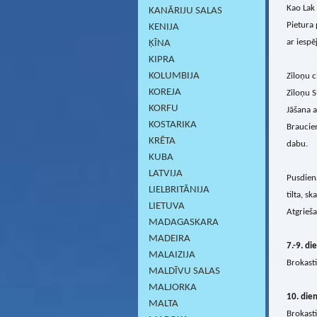
Kao Lak 
KANĀRIJU SALAS
Pietura 
KENIJA
ar iespē
ĶĪNA
KIPRA
KOLUMBIJA
Ziloņu c
KOREJA
Ziloņu S
KORFU
Jāšana a
KOSTARIKA
Braucie
KRĒTA
dabu.
KUBA
LATVIJA
Pusdiena
LIELBRITĀNIJA
tilta, s
LIETUVA
Atgrieša
MADAGASKARA
MADEIRA
7.-9. di
MALAIZIJA
Brokasti
MALDĪVU SALAS
MALJORKA
10. die
MALTA
Brokasti