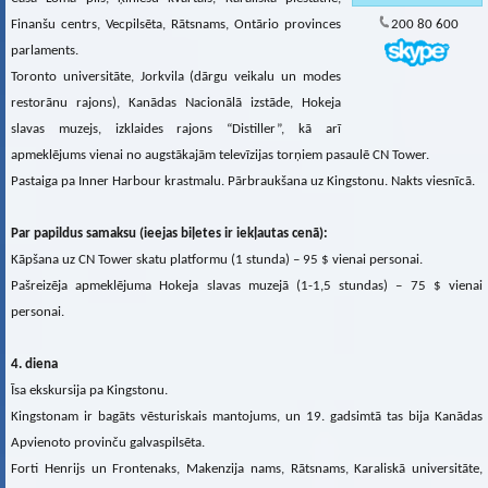
Finanšu centrs, Vecpilsēta, Rātsnams, Ontārio provinces
200 80 600
parlaments.
Toronto universitāte, Jorkvila (dārgu veikalu un modes
restorānu rajons), Kanādas Nacionālā izstāde, Hokeja
slavas muzejs, izklaides rajons “Distiller”, kā arī
apmeklējums vienai no augstākajām televīzijas torņiem pasaulē CN Tower.
Pastaiga pa Inner Harbour krastmalu. Pārbraukšana uz Kingstonu. Nakts viesnīcā.
Par papildus samaksu (ieejas biļetes ir iekļautas cenā):
Kāpšana uz CN Tower skatu platformu (1 stunda) – 95 $ vienai personai.
Pašreizēja apmeklējuma Hokeja slavas muzejā (1-1,5 stundas) – 75 $ vienai
personai.
4. diena
Īsa ekskursija pa Kingstonu.
Kingstonam ir bagāts vēsturiskais mantojums, un 19. gadsimtā tas bija Kanādas
Apvienoto provinču galvaspilsēta.
Forti Henrijs un Frontenaks, Makenzija nams, Rātsnams, Karaliskā universitāte,