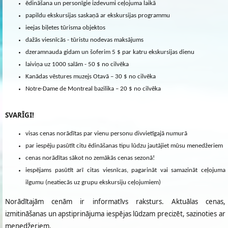
ēdināšana un personīgie izdevumi ceļojuma laikā
papildu ekskursijas saskaņā ar ekskursijas programmu
ieejas biļetes tūrisma objektos
dažās viesnīcās - tūristu nodevas maksājums
dzeramnauda gidam un šoferim 5 $ par katru ekskursijas dienu
laiviņa uz 1000 salām - 50 $ no cilvēka
Kanādas vēstures muzejs Otavā – 30 $ no cilvēka
Notre-Dame de Montreal bazilika – 20 $ no cilvēka
SVARĪGI!
visas cenas norādītas par vienu personu divvietīgajā numurā
par iespēju pasūtīt citu ēdināšanas tipu lūdzu jautājiet mūsu menedžeriem
cenas norādītas sākot no zemākās cenas sezonā!
iespējams pasūtīt arī citas viesnīcas, pagarināt vai samazināt ceļojuma
ilgumu (neatiecās uz grupu ekskursiju ceļojumiem)
Norādītajām cenām ir informatīvs raksturs. Aktuālas cenas,
izmitināšanas un apstiprinājuma iespējas lūdzam precizēt, sazinoties ar
menedžeriem.