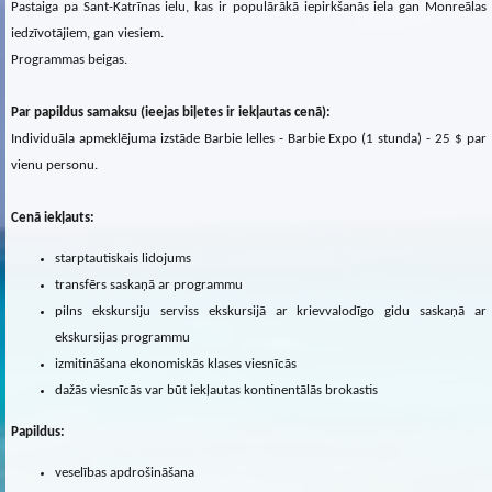
Pastaiga pa Sant-Katrīnas ielu, kas ir populārākā iepirkšanās iela gan Monreālas
iedzīvotājiem, gan viesiem.
Programmas beigas.
Par papildus samaksu (ieejas biļetes ir iekļautas cenā):
Individuāla apmeklējuma izstāde Barbie lelles - Barbie Expo (1 stunda) - 25 $ par
vienu personu.
Cenā iekļauts:
starptautiskais lidojums
transfērs saskaņā ar programmu
pilns ekskursiju serviss ekskursijā ar krievvalodīgo gidu saskaņā ar
ekskursijas programmu
izmitināšana ekonomiskās klases viesnīcās
dažās viesnīcās var būt iekļautas kontinentālās brokastis
Papildus:
veselības apdrošināšana