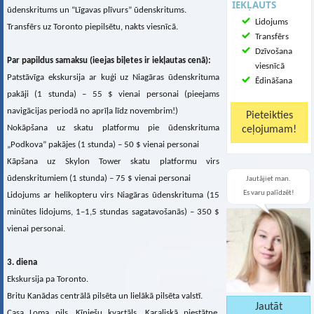
IEKĻAUTS
ūdenskritums un “Līgavas plīvurs” ūdenskritums.
Lidojums
Transfērs uz Toronto piepilsētu, nakts viesnīcā.
Transfērs
Dzīvošana
Par papildus samaksu (ieejas biļetes ir iekļautas cenā):
viesnīcā
Patstāvīga ekskursija ar kuģi uz Niagāras ūdenskrituma
Ēdināšana
pakāji (1 stunda) – 55 $ vienai personai (pieejams
navigācijas periodā no aprīļa līdz novembrim!)
Nokāpšana uz skatu platformu pie ūdenskrituma
„Podkova” pakājes (1 stunda) – 50 $ vienai personai
Kāpšana uz Skylon Tower skatu platformu virs
ūdenskritumiem (1 stunda) – 75 $ vienai personai
Jautājiet man.
Es varu palīdzēt!
Lidojums ar helikopteru virs Niagāras ūdenskrituma (15
minūtes lidojums, 1–1,5 stundas sagatavošanās) – 350 $
vienai personai.
3. diena
Ekskursija pa Toronto.
Britu Kanādas centrālā pilsēta un lielākā pilsēta valstī.
Casa Loma pils, Ķīniešu kvartāls, Karaliskā piestātne,