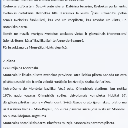
Kvebekas vizītkarte ir Šato-Frontenaks ar Dafērina terasēm, Kvebekas parlaments,
Kvebekas cietoksnis, Kvebekas tilts, Karaliskā laukums. Īpašu uzmanību pelna
senais Kvebekas funikulieri, kas ved uz vecpilsētu, kas atrodas uz klints, un
Botānisko dārzu.
Tomēr ne mazāk svarīgas Kvebekas apskates vietas ir gleznainais Monmoransi
ūdenskritums, kā arī Bazilika Sainte-Anne-de-Beaupré.
Pārbraukšana uz Monreālu. Nakts viesnīcā.
7. diena
Ekskursija pa Monreālu.
Monreāla ir lielākā pilsēta Kvebekas provincē, otrā lielākā pilsēta Kanādā un otrā
pilsēta pasaulē pēc franču valodā runājošo iedzīvotāju skaita aiz Parīzes.
Notre-Dame de Montréal bazilika, Vecā osta, Olimpiskais stadions, kur notika
1976. gada vasaras Olimpiskās spēles, dzīvojamais komplekss Habitat 67,
dārgākais pilsētas rajons – Westmount, Svētā Jāzepa oratorija un skatu platforma
uz Karaliskā kalna - Mon-Royaul, no kuras paveras aizraujošs skats uz Monreālu
no putna lidojuma augstuma.
Monreālas botāniskais dārzs. Biosfēras muzejs. Monreālas pazemes pilsēta.