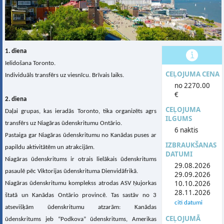
1. diena
Ielidošana Toronto.
CEĻOJUMA CENA
Individuāls transfērs uz viesnīcu. Brīvais laiks.
no 2270.00
€
2. diena
CEĻOJUMA
Daļai grupas, kas ieradās Toronto, tika organizēts agrs
ILGUMS
transfērs uz Niagāras ūdenskritumu Ontārio.
6 naktis
Pastaiga gar Niagāras ūdenskritumu no Kanādas puses ar
IZBRAUKŠANAS
papildu aktivitātēm un atrakcijām.
DATUMI
Niagāras ūdenskritums ir otrais lielākais ūdenskritums
29.08.2026
pasaulē pēc Viktorijas ūdenskrituma Dienvidāfrikā.
29.09.2026
10.10.2026
Niagāras ūdenskritumu komplekss atrodas ASV Ņujorkas
28.11.2026
štatā un Kanādas Ontārio provincē. Tas sastāv no 3
citi datumi
atsevišķām ūdenskritumu atzarām: Kanādas
CEĻOJUMĀ
ūdenskritums jeb “Podkova” ūdenskritums, Amerikas