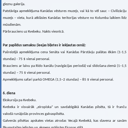
gleznu galerija.
Patstāvīga apmeklējuma Kanādas vēstures muzejs, vai kā to vēl sauc – Civilizāciju
muzejs – vieta, kurā atklāsies Kanādas teritorijas vēsture no Kolumba laikiem līdz
mūsdienām.
Pārbrauciens uz Kvebeku. Nakts viesnīcā.
Par papildus samaksu (ieejas biļetes ir iekļautas cenā):
Pašreizējā apmeklējuma cena Senāta vai Kanādas Pārstāvju palātas ēkām (1-1,5
stundas) - 75 $ vienai personai.
Brauciens ar laivu pa Rido kanālu (navigācijas periodā) vai slidošana ziemā (1–1,5
stundas) – 75 $ vienai personai.
Apmeklējums safari parkā OMEGA (1,5–2 stundas) – 85 $ vienai personai.
6. diena
Ekskursija pa Kvebeku.
Kvebeka ir visvairāk „eiropiska” un savdabīgākā Kanādas pilsēta, tā ir franču
valodā runājošās provinces galvaspilsēta.
Galvenās pilsētas apskates vietas atrodas Vecajā Kvebekā, kas slavena ar savām
līkumotajām ieliņām un akmens mājiņām Eiropas stilā.