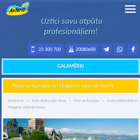
Uztici savu atpūtu
profesionāļiem!
23 300 700
20080600
GALAMĒRĶI
Austrumkanādā un Niagāras ūdenskritums
Antario.lv
»
Avio ekskursiju tūres
»
ASV un Kanāda
» Austrumkanādā un
Niagāras ūdenskritums