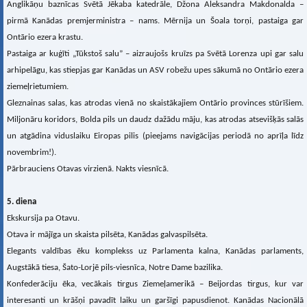
Anglikāņu baznīcas Svētā Jēkaba katedrāle, Džona Aleksandra Makdonalda –
pirmā Kanādas premjerministra – nams. Mērnija un Šoala torņi, pastaiga gar
Ontārio ezera krastu.
Pastaiga ar kuģīti „Tūkstoš salu” – aizraujošs kruīzs pa Svētā Lorenza upi gar salu
arhipelāgu, kas stiepjas gar Kanādas un ASV robežu upes sākumā no Ontārio ezera
ziemeļrietumiem.
Gleznainas salas, kas atrodas vienā no skaistākajiem Ontārio provinces stūrīšiem.
Miljonāru koridors, Bolda pils un daudz dažādu māju, kas atrodas atsevišķās salās
un atgādina viduslaiku Eiropas pilis (pieejams navigācijas periodā no aprīļa līdz
novembrim!).
Pārbrauciens Otavas virzienā. Nakts viesnīcā.
5. diena
Ekskursija pa Otavu.
Otava ir mājīga un skaista pilsēta, Kanādas galvaspilsēta.
Elegants valdības ēku komplekss uz Parlamenta kalna, Kanādas parlaments,
Augstākā tiesa, Šato-Lorjē pils-viesnīca, Notre Dame bazilika.
Konfederāciju ēka, vecākais tirgus Ziemeļamerikā – Beijordas tirgus, kur var
interesanti un krāšņi pavadīt laiku un garšīgi papusdienot. Kanādas Nacionālā