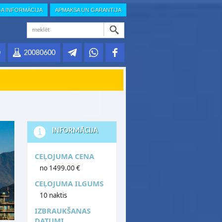
GA INFORMĀCIJA
APMAKSA UN GARANTIJA
0
20080600
INFORMĀCIJA
CEĻOJUMA CENA
no 1499.00 €
CEĻOJUMA ILGUMS
10 naktis
IZBRAUKŠANAS
DATUMI