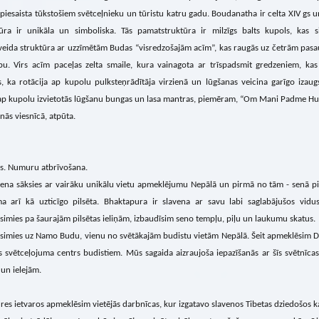
piesaista tūkstošiem svētceļnieku un tūristu katru gadu. Boudanatha ir celta XIV gs 
tūra ir unikāla un simboliska. Tās pamatstruktūra ir milzīgs balts kupols, kas 
veida struktūra ar uzzīmētām Budas “visredzošajām acīm”, kas raugās uz četrām pasau
tību. Virs acīm paceļas zelta smaile, kura vainagota ar trīspadsmit gredzeniem, ka
s, ka rotācija ap kupolu pulksteņrādītāja virzienā un lūgšanas veicina garīgo izaug
ap kupolu izvietotās lūgšanu bungas un lasa mantras, piemēram, “Om Mani Padme Hum”. 
nās viesnīcā, atpūta.
is. Numuru atbrīvošana.
na sāksies ar vairāku unikālu vietu apmeklējumu Nepālā un pirmā no tām - senā pils
ma arī kā uzticīgo pilsēta. Bhaktapura ir slavena ar savu labi saglabājušos vid
simies pa šaurajām pilsētas ieliņām, izbaudīsim seno tempļu, piļu un laukumu skatus.
osimies uz Namo Budu, vienu no svētākajām budistu vietām Nepālā. Šeit apmeklēsim 
 svētceļojuma centrs budistiem. Mūs sagaida aizraujoša iepazīšanās ar šīs svētnīcas 
un ielejām.
es ietvaros apmeklēsim vietējās darbnīcas, kur izgatavo slavenos Tibetas dziedošos k