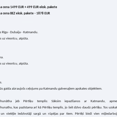
a cena 1499 EUR + 499 EUR eksk. pakete
a cena BEZ eksk. pakete - 1878 EUR
 Rīga - Dubaija - Katmandu.
s uz viesnīcu, atpūta.
na.
s uz viesnīcu, atpūta.
s.
ūs gaida aizraujošs ceļojums pa Katmandu galvenajiem apskates objektiem.
bhunātha jeb Pērtiķu templis: Sāksim iepazīšanos ar Katmandu, apmek
unathu, kas pazīstama arī kā Pērtiķu templis, jo šeit dzīvo daudz pērtiķu. Tos uzska
 un vietējie iedzīvotāji sargā un rūpējas par tiem. Pērtiķi bieži vien mijiedarbo