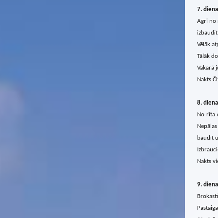
7. diena
Agri no 
izbaudī
Vēlāk at
Tālāk do
Vakarā j
Nakts Či
8. diena
No rīta 
Nepālas 
baudīt u
Izbrauci
Nakts vi
9. diena
Brokasti
Pastaiga