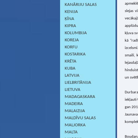
apmeklē
KANĀRIJU SALAS
slejas 
KENIJA
vecākaj
ĶĪNA
KIPRA
applūdus
KOLUMBIJA
kļuva s
KOREJA
kā “rad
KORFU
izcelsmi
KOSTARIKA
smaili,
KRĒTA
lejasda
KUBA
hinduist
LATVIJA
un svētī
LIELBRITĀNIJA
LIETUVA
Durbara
MADAGASKARA
iekļauti
MADEIRA
gan 2015
MALAIZIJA
Jaunavas
MALDĪVU SALAS
kompleks
MALJORKA
MALTA
Boudana