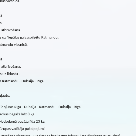
nās viesnīcā.
na
s.
atbrīvošana.
s uz Nepālas galvaspilsētu Katmandu.
atmandu viesnīcā.
na
atbrīvošana.
s uz lidostu .
 Katmandu - Dubaija - Rīga.
ļauts:
Lidojums Rīga - Dubaija - Katmandu - Dubaija - Rīga
Rokas bagāža līdz 8 kg
Nododamā bagāža līdz 23 kg
Grupas vadītāja pakalpojumi