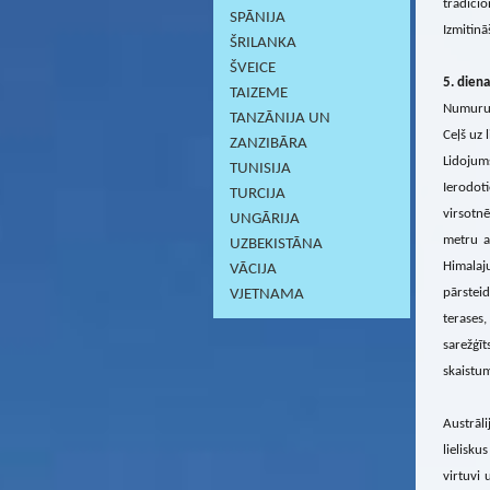
tradicio
SPĀNIJA
Izmitin
ŠRILANKA
ŠVEICE
5. diena
TAIZEME
Numuru 
TANZĀNIJA UN
Ceļš uz 
ZANZIBĀRA
Lidojums
TUNISIJA
Ierodot
TURCIJA
virsotn
UNGĀRIJA
metru a
UZBEKISTĀNA
Himalaj
VĀCIJA
pārstei
VJETNAMA
terases
sarežģīt
skaistum
Austrāli
lielisku
virtuvi 