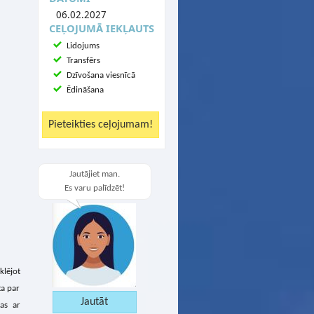
06.02.2027
CEĻOJUMĀ IEKĻAUTS
Lidojums
Transfērs
Dzīvošana viesnīcā
Ēdināšana
Jautājiet man.
Es varu palīdzēt!
lējot
ta par
jas ar