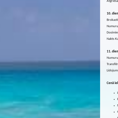
Atgrieša
10. die
Brokasti
Numuru 
Dosimie
Nakts K
11. die
Numuru 
Transfēr
Lidojums
Cenā iek