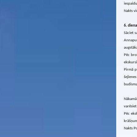
iespaidu
Nakts vi
6. diena
Sāciet 
Annapur
augstāka
Pēc bro
ekskursi
Pirmā p
šejienes
budisma
Nākamā 
varēsiet
Pēc eks
krāšņum
Nakts Po