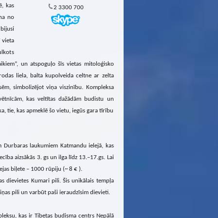
ē, kas
2 3300 700
ena no
bijusi
 vieta
ulkots
ikiem”, un atspoguļo šīs vietas mitoloģisko
odas liela, balta kupolveida celtne ar zelta
ēm, simbolizējot viņa viszinību. Kompleksa
vētnīcām, kas veltītas dažādām budistu un
a, tie, kas apmeklē šo vietu, iegūs gara tīrību
im Durbaras laukumiem Katmandu ielejā, kas
ba aizsākās 3. gs un ilga līdz 13.–17.gs. Lai
jas biļete – 1000 rūpiju (~ 8 € ).
 dievietes Kumari pili. Šis unikālais tempļa
as pili un varbūt paši ieraudzīsim dievieti.
eksu, kas ir Tibetas budisma centrs Nepālā