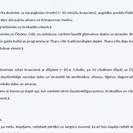
rīta dosimies uz Sarangkotas virsotni (~ 40 minūšu brauciens), augstāko punktu Pokha
t elpu aizraujošu ainavu uz Annapurnas masīvu.
griezīsimies uz brokastīm viesnīcā.
simies uz Čitvānu. Ceļā, no autobusa, varēsim baudīt gleznainus skatus uz ainavām. Br
ūs gaida kultūras programma ar Tharu cilts tradicionālajām dejām. Tharu cilts deju šo
tvānas viesnīcā
dosimies safari braucienā ar džipiem (~ 60 € /cilvēks, pa 10 cilvēkiem džipā) uz Čit
daudzveidīgo savvaļas dabu un ieraudzīt tās iemītniekus: ziloņus, tīģerus, degunrad
nikālo dabu un ainavas.
ens ar kanoe pa Rapti upi, kur varēsiet vērot daudzveidīgus putnus, krokodilus un citu
esnīcā.
s.
 pa mežu. Iespējams, redzēsiet pērtiķis un langūru tuvumā, kā arī būs iespēja redzēt 