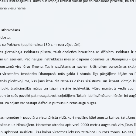
nālus izstrādājumus. Jums būs iespēja uzzināt vairāk par to ražošanas procesu, kā arī 
āšana viesu namā
atbrīvošana.
lidostu.
 uz Pokharu (papildmaksa 150 € – rezervējot tūri).
ies gleznainajā Pokharas pilsētā, tālāk dosieties braucienā ar džipiem. Pokhara ir
ēm un ezeriem. Pēc neilgas instruktāžas mēs ar džipiem dosimies uz Dhampusu - gl
ugstumā virs jūras līmeņa. Tas ir pazīstams ar saviem krāšņajiem panorāmas sk
u virsotnēm. Ierodoties Dhampusā, mūs gaida 1 stundu ilgs pārgājiens kājām no 
dzošs piedzīvojums, kas ļaus izbaudīt Nepālas dabas skaistumu un iepazīt vietējo k
, lauki, tradicionālās mājas un laipni vietējie iedzīvotāji. Mūsu maršruts vedīs c
s un to spēs paveikt pat nesagatavoti ceļotājiem. Taka ir labi iezīmēta un lēnām iet au
u. Pa ceļam var sastapt dažādus putnus un retas augu sugas.
jas nometne ir populāra vieta tūristu vidū, kuri neplāno kāpt augstu kalnos, šeit Ju
s skatus uz Himalajiem. Nometne atrodas aptuveni 2000 metru augstumā virs jūras līme
un apbrīnot saulrietu, kas kalnu virsotnes iekrāso zeltainos un rozā toņos. No rīta,