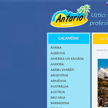
Uztici
profes
GALAMĒRĶI
Avio
ĀFRIKA
Antario.l
ALBĀNIJA
AMERIKA UN KANĀDA
ANDORA
ARĀBU EMIRĀTI
ARGENTĪNA
ARMĒNIJA
AUSTRĀLIJA
AUSTRIJA
BALI SALA
BARBADOSA