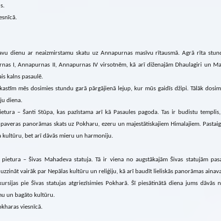
s.
esnīcā.
savu dienu ar neaizmirstamu skatu uz Annapurnas masīvu rītausmā. Agrā rīta stun
nas I, Annapurnas II, Annapurnas IV virsotnēm, kā arī diženajām Dhaulagiri un Mana
is kalns pasaulē.
kastīm mēs dosimies stundu garā pārgājienā lejup, kur mūs gaidīs džipi. Tālāk dosim
ju diena.
ietura – Šanti Stūpa, kas pazīstama arī kā Pasaules pagoda. Tas ir budistu templis
 paveras panorāmas skats uz Pokharu, ezeru un majestātiskajiem Himalajiem. Pastaiga 
 kultūru, bet arī dāvās mieru un harmoniju.
pietura – Šivas Mahadeva statuja. Tā ir viena no augstākajām Šivas statujām pasau
 uzzināt vairāk par Nepālas kultūru un reliģiju, kā arī baudīt lieliskās panorāmas ainava
kursijas pie Šivas statujas atgriezīsimies Pokharā. Šī piesātinātā diena jums dāvās
u un bagāto kultūru.
kharas viesnīcā.