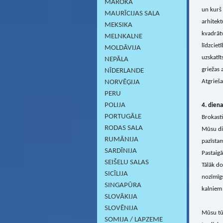
MAROKA
un kurš 
MAURĪCIJAS SALA
arhitek
MEKSIKA
kvadrāt
MELNKALNE
līdzcie
MOLDĀVIJA
uzskatīt
NEPĀLA
griežas 
NĪDERLANDE
Atgrieša
NORVĒĢIJA
PERU
POLIJA
4. diena
PORTUGĀLE
Brokast
RODAS SALA
Mūsu die
RUMĀNIJA
pazīsta
SARDĪNIJА
Pastaigā
SEIŠELU SALAS
Tālāk d
SICĪLIJA
nozīmīgs
SINGAPŪRA
kalniem 
SLOVĀKIJA
SLOVĒNIJA
Mūsu tūr
SOMIJA / LAPZEME