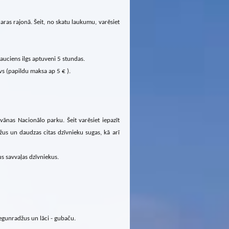
ras rajonā. Šeit, no skatu laukumu, varēsiet
auciens ilgs aptuveni 5 stundas.
vs (papildu maksa ap 5 € ).
vānas Nacionālo parku. Šeit varēsiet iepazīt
žus un daudzas citas dzīvnieku sugas, kā arī
s savvaļas dzīvniekus.
degunradžus un lāci - gubaču.