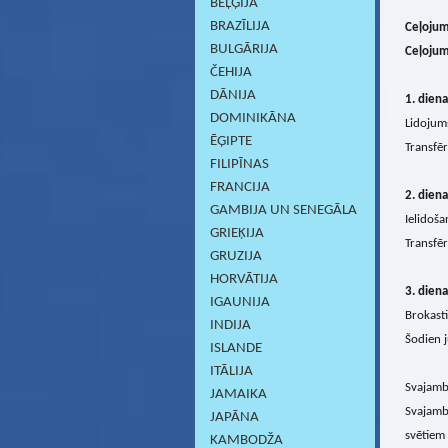
BEĻĢIJA
BRAZĪLIJA
Ceļojum
BULGĀRIJA
Ceļojum
ČEHIJA
DĀNIJA
1. diena
DOMINIKĀNA
Lidojums
ĒĢIPTE
Transfēr
FILIPĪNAS
FRANCIJA
2. diena
GAMBIJA UN SENEGĀLA
Ielidoša
GRIEĶIJA
Transfēr
GRUZIJA
HORVĀTIJA
3. diena
IGAUNIJA
Brokasti
INDIJA
Šodien j
ISLANDE
ITĀLIJA
Svajam
JAMAIKA
Svajambh
JAPĀNA
svētiem
KAMBODŽA