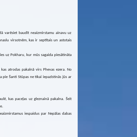
dā varēsiet baudīt neaizmirstamu ainavu uz
slu virsotnēm, kas ir septītais un astotais
ies uz Pokharu, kur mūs sagaida piesātināta
, kas atrodas pakalnā virs Phevas ezera. No
pie Šanti Stūpas ne tikai iepazīstinās jūs ar
lē, kas paceļas uz gleznainā pakalna. Šeit
s.
 neaizmirstamus iespaidus par Nepālas dabas