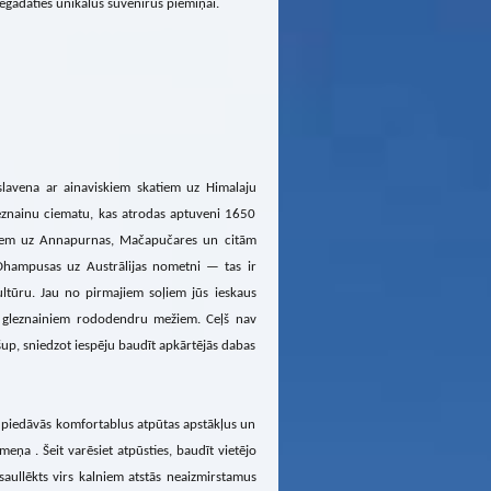
iegādāties unikālus suvenīrus piemiņai.
 slavena ar ainaviskiem skatiem uz Himalaju
eznainu ciematu, kas atrodas aptuveni 1650
atiem uz Annapurnas, Mačapučares un citām
Dhampusas uz Austrālijas nometni — tas ir
ultūru. Jau no pirmajiem soļiem jūs ieskaus
aur gleznainiem rododendru mežiem. Ceļš nav
gšup, sniedzot iespēju baudīt apkārtējās dabas
ms piedāvās komfortablus atpūtas apstākļus un
ņa . Šeit varēsiet atpūsties, baudīt vietējo
 saullēkts virs kalniem atstās neaizmirstamus