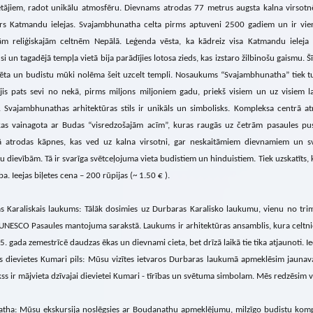
tājiem, radot unikālu atmosfēru. Dievnams atrodas 77 metrus augsta kalna virsotn
virs Katmandu ielejas. Svajambhunatha celta pirms aptuveni 2500 gadiem un ir vi
ām reliģiskajām celtnēm Nepālā. Leģenda vēsta, ka kādreiz visa Katmandu ieleja 
i un tagadējā tempļa vietā bija parādījies lotosa zieds, kas izstaro žilbinošu gaismu. Šī
vēta un budistu mūki nolēma šeit uzcelt templi. Nosaukums “Svajambhunatha” tiek t
ījis pats sevi no nekā, pirms miljons miljoniem gadu, priekš visiem un uz visiem la
. Svajambhunathas arhitektūras stils ir unikāls un simbolisks. Kompleksa centrā atr
 kas vainagota ar Budas “visredzošajām acīm”, kuras raugās uz četrām pasaules pus
ļā atrodas kāpnes, kas ved uz kalna virsotni, gar neskaitāmiem dievnamiem un s
u dievībām. Tā ir svarīga svētceļojuma vieta budistiem un hinduistiem. Tiek uzskatīts, k
ba. Ieejas biļetes cena – 200 rūpijas (~ 1.50 € ).
s Karaliskais laukums: Tālāk dosimies uz Durbaras Karalisko laukumu, vienu no tr
 UNESCO Pasaules mantojuma sarakstā. Laukums ir arhitektūras ansamblis, kura celtniecī
. gada zemestrīcē daudzas ēkas un dievnami cieta, bet drīzā laikā tie tika atjaunoti. Iee
 dievietes Kumari pils: Mūsu vizītes ietvaros Durbaras laukumā apmeklēsim jaunavas
s ir mājvieta dzīvajai dievietei Kumari - tīrības un svētuma simbolam. Mēs redzēsim viņ
tha: Mūsu ekskursija noslēgsies ar Boudanathu apmeklējumu, milzīgo budistu kompl