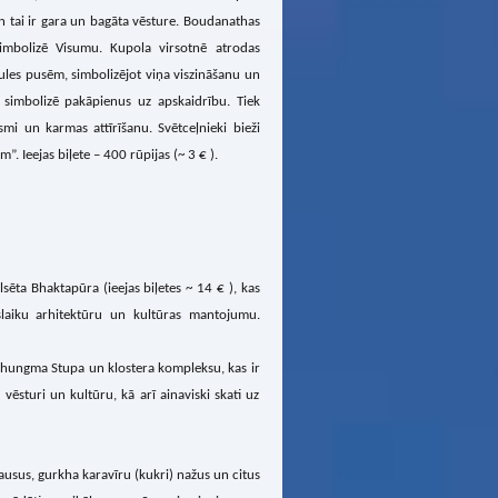
un tai ir gara un bagāta vēsture. Boudanathas
simbolizē Visumu. Kupola virsotnē atrodas
les pusēm, simbolizējot viņa viszināšanu un
s simbolizē pakāpienus uz apskaidrību. Tiek
smi un karmas attīrīšanu. Svētceļnieki bieži
Ieejas biļete – 400 rūpijas (~ 3 € ).
ēta Bhaktapūra (ieejas biļetes ~ 14 € ), kas
uslaiku arhitektūru un kultūras mantojumu.
Dhungma Stupa un klostera kompleksu, kas ir
vēsturi un kultūru, kā arī ainaviski skati uz
ausus, gurkha karavīru (kukri) nažus un citus