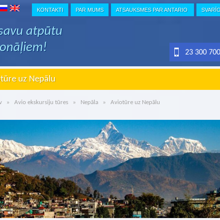
KONTAKTI
PAR MUMS
ATSAUKSMES PAR ANTARIO
SVARĪ
 savu atpūtu
ionāļiem!
23 300 70
tūre uz Nepālu
v
»
Avio ekskursiju tūres
»
Nepāla
» Aviotūre uz Nepālu