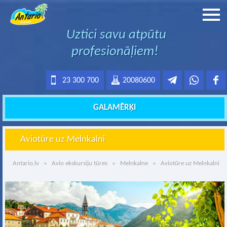
Uztici savu atpūtu
profesionāļiem!
23 300 700
20080600
GALAMĒRĶI
Aviotūre uz Melnkalni
Antario.lv
»
Avio ekskursiju tūres
»
Melnkalne
» Aviotūre uz Melnkalni