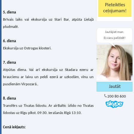
5. diena
Brīvais laiks vai ekskursija uz Stari Bar, atpūta Lielajā
pludmalē.
Jautājiet man.
Es varu palīdzēt!
6. diena
Ekskursija uz Ostrogas klosteri.
7. diena
Atpūtas diena. Vai arī ekskursija uz Skadara ezeru ar
braucienu ar laivu un peldi ezerā ar uzkodām, vīnu un
pusdienām Virpozarā..
200 80 600
8. diena
Transfērs uz Tivatas lidostu. Ar airBaltic izlido no Tivatas
lidostas uz Rīgu plkst. 09:30. Ierašanās Rīgā 13:10.
Cenā iekļauts: