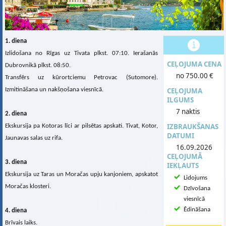
1. diena
Izlidošana no Rīgas uz Tivata plkst. 07:10. Ierašanās
CEĻOJUMA CENA
Dubrovnikā plkst. 08:50.
no 750.00 €
Transfērs uz kūrortciemu Petrovac (Sutomore).
Izmitināšana un nakšņošana viesnīcā.
CEĻOJUMA
ILGUMS
7 naktis
2. diena
IZBRAUKŠANAS
Ekskursija pa Kotoras līci ar pilsētas apskati. Tivat, Kotor,
DATUMI
Jaunavas salas uz rifa.
16.09.2026
CEĻOJUMĀ
3. diena
IEKĻAUTS
Ekskursija uz Taras un Moračas upju kanjoniem, apskatot
Lidojums
Moračas klosteri.
Dzīvošana
viesnīcā
Ēdināšana
4. diena
Brīvais laiks.