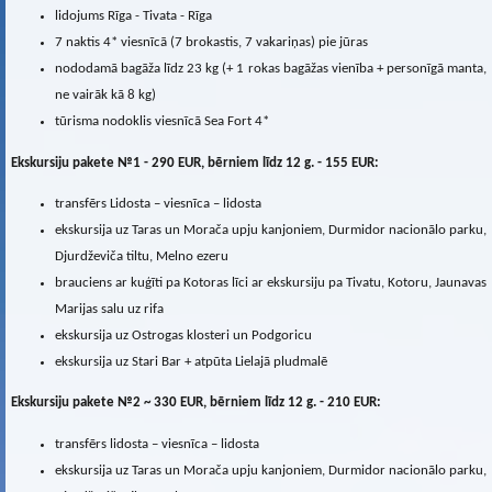
lidojums Rīga - Tivata - Rīga
7 naktis 4* viesnīcā (7 brokastis, 7 vakariņas) pie jūras
nododamā bagāža līdz 23 kg (+ 1 rokas bagāžas vienība + personīgā manta,
ne vairāk kā 8 kg)
tūrisma nodoklis viesnīcā Sea Fort 4*
Ekskursiju pakete №1 - 290 EUR, bērniem līdz 12 g. - 155 EUR:
transfērs Lidosta – viesnīca – lidosta
ekskursija uz Taras un Morača upju kanjoniem, Durmidor nacionālo parku,
Djurdževiča tiltu, Melno ezeru
brauciens ar kuģīti pa Kotoras līci ar ekskursiju pa Tivatu, Kotoru, Jaunavas
Marijas salu uz rifa
ekskursija uz Ostrogas klosteri un Podgoricu
ekskursija uz Stari Bar + atpūta Lielajā pludmalē
Ekskursiju pakete №2 ~ 330 EUR, bērniem līdz 12 g. - 210 EUR:
transfērs lidosta – viesnīca – lidosta
ekskursija uz Taras un Morača upju kanjoniem, Durmidor nacionālo parku,