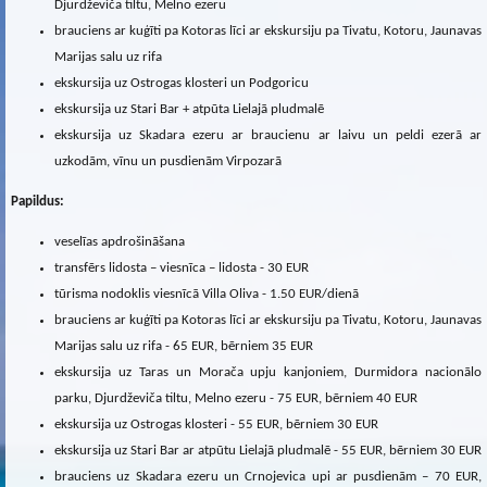
Djurdževiča tiltu, Melno ezeru
brauciens ar kuģīti pa Kotoras līci ar ekskursiju pa Tivatu, Kotoru, Jaunavas
Marijas salu uz rifa
ekskursija uz Ostrogas klosteri un Podgoricu
ekskursija uz Stari Bar + atpūta Lielajā pludmalē
ekskursija uz Skadara ezeru ar braucienu ar laivu un peldi ezerā ar
uzkodām, vīnu un pusdienām Virpozarā
Papildus:
veselīas apdrošināšana
transfērs lidosta – viesnīca – lidosta - 30 EUR
tūrisma nodoklis viesnīcā Villa Oliva - 1.50 EUR/dienā
brauciens ar kuģīti pa Kotoras līci ar ekskursiju pa Tivatu, Kotoru, Jaunavas
Marijas salu uz rifa - 65 EUR, bērniem 35 EUR
ekskursija uz Taras un Morača upju kanjoniem, Durmidora nacionālo
parku, Djurdževiča tiltu, Melno ezeru - 75 EUR, bērniem 40 EUR
ekskursija uz Ostrogas klosteri - 55 EUR, bērniem 30 EUR
ekskursija uz Stari Bar ar atpūtu Lielajā pludmalē - 55 EUR, bērniem 30 EUR
brauciens uz Skadara ezeru un Crnojevica upi ar pusdienām – 70 EUR,