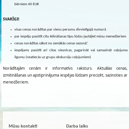
bērniem 40 EUR
SVARĪGI!
visas cenas norādītas par vienu personu divvietīgajā numurā
par iespēju pasūtīt citu ēdināšanas tipu lūdzu jautājiet mūsu menedžeriem
cenas norādītas sākot no zemākās cenas sezonā!
iespējams pasūtīt arī citas viesnīcas, pagarināt vai samazināt ceļojuma
ilgumu (neatiecās uz grupu ekskursiju ceļojumiem)
Norādītajām cenām ir informatīvs raksturs. Aktuālas cenas,
izmitināšanas un apstiprinājuma iespējas lūdzam precizēt, sazinoties ar
menedžeriem.
Mūsu kontakti
Darba laiks