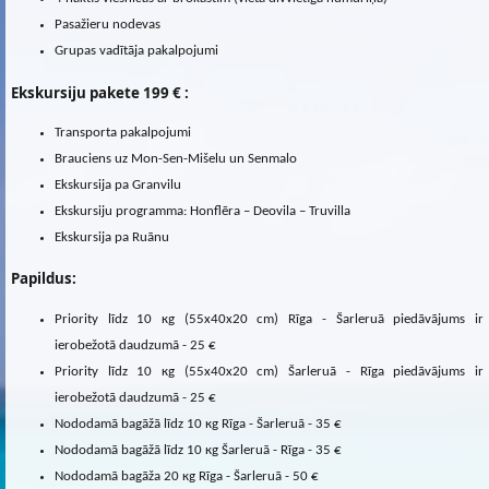
Pasažieru nodevas
Grupas vadītāja pakalpojumi
Ekskursiju pakete
199 € :
Transporta pakalpojumi
Brauciens uz Mon-Sen-Mišelu un Senmalo
Ekskursija pa Granvilu
Ekskursiju programma: Honflēra – Deovila – Truvilla
Ekskursija pa Ruānu
Papildus:
Priority līdz 10 кg (55x40x20 cm) Rīga - Šarleruā piedāvājums ir
ierobežotā daudzumā - 25 €
Priority līdz 10 кg (55x40x20 cm) Šarleruā - Rīga piedāvājums ir
ierobežotā daudzumā - 25 €
Nododamā bagāžā līdz 10 кg Rīga - Šarleruā - 35 €
Nododamā bagāžā līdz 10 кg Šarleruā - Rīga - 35 €
Nododamā bagāža 20 кg Rīga - Šarleruā - 50 €