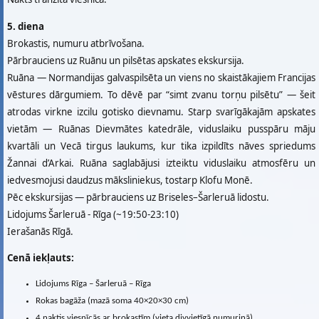
5. diena
Brokastis, numuru atbrīvošana.
Pārbrauciens uz Ruānu un pilsētas apskates ekskursija.
Ruāna — Normandijas galvaspilsēta un viens no skaistākajiem Francijas
vēstures dārgumiem. To dēvē par “simt zvanu torņu pilsētu” — šeit
atrodas virkne izcilu gotisko dievnamu. Starp svarīgākajām apskates
vietām — Ruānas Dievmātes katedrāle, viduslaiku pusspāru māju
kvartāli un Vecā tirgus laukums, kur tika izpildīts nāves spriedums
Žannai d’Arkai. Ruāna saglabājusi izteiktu viduslaiku atmosfēru un
iedvesmojusi daudzus māksliniekus, tostarp Klofu Monē.
Pēc ekskursijas — pārbrauciens uz Briseles–Šarleruā lidostu.
Lidojums Šarleruā - Rīga (~19:50-23:10)
Ierašanās Rīgā.
Cenā iekļauts:
Lidojums Rīga – Šarleruā – Rīga
Rokas bagāža (mazā soma 40×20×30 cm)
4 naktis viesnīcās ar brokastīm (vieta divvietīgā numuriņā)