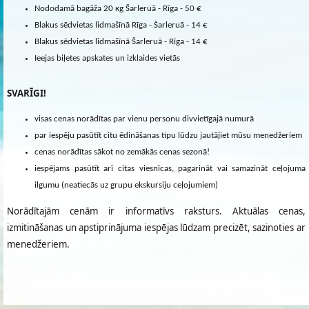
Nododamā bagāža 20 кg Šarleruā - Rīga - 50 €
Blakus sēdvietas lidmašīnā Rīga - Šarleruā - 14 €
Blakus sēdvietas lidmašīnā Šarleruā - Rīga - 14 €
Ieejas biļetes apskates un izklaides vietās
SVARĪGI!
visas cenas norādītas par vienu personu divvietīgajā numurā
par iespēju pasūtīt citu ēdināšanas tipu lūdzu jautājiet mūsu menedžeriem
cenas norādītas sākot no zemākās cenas sezonā!
iespējams pasūtīt arī citas viesnīcas, pagarināt vai samazināt ceļojuma
ilgumu (neatiecās uz grupu ekskursiju ceļojumiem)
Norādītajām cenām ir informatīvs raksturs. Aktuālas cenas,
izmitināšanas un apstiprinājuma iespējas lūdzam precizēt, sazinoties ar
menedžeriem.