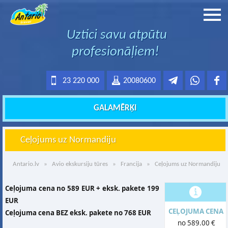
Uztici savu atpūtu
profesionāļiem!
23 220 000
20080600
GALAMĒRĶI
Ceļojums uz Normandiju
Antario.lv
»
Avio ekskursiju tūres
»
Francija
» Ceļojums uz Normandiju
Ceļojuma cena no 589 EUR + eksk. pakete 199
EUR
CEĻOJUMA CENA
Ceļojuma cena BEZ eksk. pakete no 768 EUR
no 589.00 €