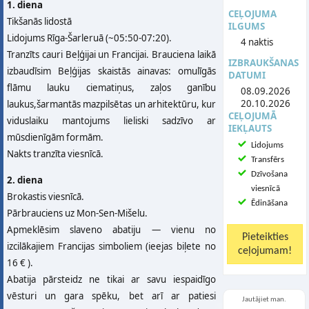
1. diena
CEĻOJUMA
Tikšanās lidostā
ILGUMS
Lidojums Rīga-Šarleruā (~05:50-07:20).
4 naktis
Tranzīts cauri Beļģijai un Francijai. Brauciena laikā
IZBRAUKŠANAS
izbaudīsim Beļģijas skaistās ainavas: omulīgās
DATUMI
flāmu lauku ciematiņus, zaļos ganību
08.09.2026
20.10.2026
laukus,šarmantās mazpilsētas un arhitektūru, kur
CEĻOJUMĀ
viduslaiku mantojums lieliski sadzīvo ar
IEKĻAUTS
mūsdienīgām formām.
Lidojums
Nakts tranzīta viesnīcā.
Transfērs
Dzīvošana
2. diena
viesnīcā
Brokastis viesnīcā.
Ēdināšana
Pārbrauciens uz Mon-Sen-Mišelu.
Apmeklēsim slaveno abatiju — vienu no
izcilākajiem Francijas simboliem (ieejas biļete no
16 € ).
Abatija pārsteidz ne tikai ar savu iespaidīgo
vēsturi un gara spēku, bet arī ar patiesi
Jautājiet man.