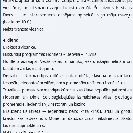
Granvila apbur ar kontrastiem: raupjo granīta Vecpilsētu, kas cēli slejas
virs jūras, un gleznaino zvejnieku ostu zemāk. Šeit dzimis Kristians
Diors — un interesentiem iespējams apmeklēt viņa māju–muzeju
(biļete no 10 € ).
Nakts tranzīta viesnīcā.
4. diena
Brokastis viesnīcā.
Ekskursiju programma: Honflēra – Deovila – Truvilla.
Honflēra aizrauj ar Vecās ostas romantiku, vēsturiskajām ieliņām un
bagāto mākslas mantojumu.
Deovila — Normandijas kultūras galvaspilsēta, slavena ar savu kino
festivālu, elegantajām villām, garo promenādi un īstenu franču šiku.
Truvilla — pirmais Normandijas kūrorts, kas kļuva populārs pateicoties
Flobēram un Dimā. Šeit saglabājušās izsmalcinātas villas, pievilcīga
promenāde, iecienīti zivju restorāni un kazino.
Brauciens uz Etreta — leģendāro balto krīta klinšu, arku un grotu
krastu, kas iedvesmojis Monē un daudzus citus māksliniekus. Skatu
laukumu apmeklējums.
Nakts tranzīta viesnīcā.