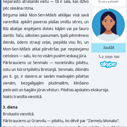
neparasto atrašanās vietu — tā ir sala, kas dzīvo
Es varu palīdzēt!
pēc okeāna ritma.
Bēguma laikā Mon­-Sen­-Mišels atklājas visā savā
varenībā: apkārt paveras plašas smilšu sēres, un
līdz abatijai iespējams doties kājām vai pa šauro
dambi. Taču, sākoties paisumam, īpaši pilnmēness
dienās, ūdens strauji ceļas, piepilda visu līci, un
Mon­-Sen­-Mišels atkal pārvēršas par nepieejamu
cietoksni — salu, ko no visām pusēm ieskauj jūra.
2 3300 700
Pārbrauciens uz Senmalo — nocietinātu pilsētu,
ostu un kūrortpilsētu Bretanjā. Senmalo, dibināts
jau 6. gs, ir slavens ar savām masīvajām pilsētas
sienām, bezgalīgajām pludmalēm, klinšaino
piekrasti un bagāto jūras vēsturi. Pilsētas apskates ekskursija.
Nakts tranzīta viesnīcā.
3. diena
Brokastis viesnīcā.
Pārbrauciens uz Granvilu — pilsētu, ko dēvē par “Ziemeļu Monako”.