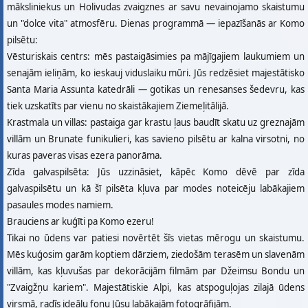
māksliniekus un Holivudas zvaigznes ar savu nevainojamo skaistumu
un "dolce vita" atmosfēru. Dienas programmā — iepazīšanās ar Komo
pilsētu:
Vēsturiskais centrs: mēs pastaigāsimies pa mājīgajiem laukumiem un
senajām ieliņām, ko ieskauj viduslaiku mūri. Jūs redzēsiet majestātisko
Santa Maria Assunta katedrāli — gotikas un renesanses šedevru, kas
tiek uzskatīts par vienu no skaistākajiem Ziemeļitālijā.
Krastmala un villas: pastaiga gar krastu ļaus baudīt skatu uz greznajām
villām un Brunate funikulieri, kas savieno pilsētu ar kalna virsotni, no
kuras paveras visas ezera panorāma.
Zīda galvaspilsēta: Jūs uzzināsiet, kāpēc Komo dēvē par zīda
galvaspilsētu un kā šī pilsēta kļuva par modes noteicēju labākajiem
pasaules modes namiem.
Brauciens ar kuģīti pa Komo ezeru!
Tikai no ūdens var patiesi novērtēt šīs vietas mērogu un skaistumu.
Mēs kuģosim garām koptiem dārziem, ziedošām terasēm un slavenām
villām, kas kļuvušas par dekorācijām filmām par Džeimsu Bondu un
"Zvaigžņu kariem". Majestātiskie Alpi, kas atspoguļojas zilajā ūdens
virsmā, radīs ideālu fonu Jūsu labākajām fotogrāfijām.