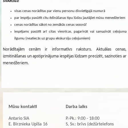
SVARĪGI!
visas cenas norādītas par vienu personu divvietīgajā numurā
par iespēju pasūtīt citu ēdināšanas tipu lūdzu jautājiet mūsu menedžeriem
cenas norādītas sākot no zemākās cenas sezonā!
iespējams pasūtīt arī citas viesnīcas, pagarināt vai samazināt ceļojuma
ilgumu (neatiecās uz grupu ekskursiju ceļojumiem)
Norādītajām cenām ir informatīvs raksturs. Aktuālas cenas,
izmitināšanas un apstiprinājuma iespējas lūdzam precizēt, sazinoties ar
menedžeriem.
Mūsu kontakti
Darba laiks
Antario SIA
P.-Pk.: 9:00 - 18:00
E. Birznieka Upīša 16
S, Sv.: brīvs (dežūrtelefons