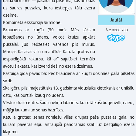
gaida Sirmione — pasakaina pilsētiņa, kas atrodas
uz šauras pussalas, kura iestiepjas tālu ezera
dzelmē.
Kombinētā ekskursija Sirmionē:
Brauciens ar kuģīti (30 min): Mēs sāksim
2 3300 700
iepazīšanos no ūdens, veicot kruīzu apkārt
pussalai. Jūs redzēsiet varenos pils mūrus,
Marijas Kallasas villu un antīkās Katulla grotas no
iespaidīgākā rakursa, kā arī sajutīsiet termālo
avotu šļakatas, kas izverd tieši no ezera dzelmes.
Pastaiga gida pavadībā: Pēc brauciena ar kuģīti dosimies pašā pilsētas
sirdī:
Skaligēru pils: majestātisks 13. gadsimta viduslaiku cietoksnis ar unikālu
ostu, kas burtiski izaug no ūdens.
Vēsturiskais centrs: šauru ieliņu labirints, ko rotā koši bugenvilliju ziedi,
mājīgi laukumi un senas baznīcas.
Katulla grotas: senās romiešu villas drupas pašā pussalas galā, no
kurām paveras elpu aizraujoši panorāmas skati uz bezgalīgo ezera
klajumu.