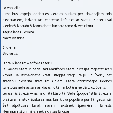
Brīvais laiks.
Jums būs iespēja iegriezties vietējos butikos pēc slavenajiem zīda
aksesuāriem, iedzert tasi espresso kafejnīcā ar skatu uz ezeru vai
vienkārši izbaudīt šī izsmalcinātā kūrorta rāmo dzīves ritmu.
Atgriešanās viesnīcā.
Nakts viesnīcā.
5. diena
Brokastis.
Izbraukšana uz Madžores ezeru.
Ja Gardas ezers ir pērle, tad Madžores ezers ir Itālijas majestātiskais
kronis. Tā izsmalcinātie krasti stiepjas starp Itāliju un Šveici, bet
skatienu piesaista skats uz Alpiem. Ezera dzirkstošajos ūdeņos
izvietotas nelielas saliņas, dažas no tām ir botāniskie dārzi uz ūdens.
Ierašanās Strezā — izsmalcinātā kūrortā "Belle Époque" stilā. Streza ir
pilsēta ar aristokrātisku šarmu, kas kļuva populāra jau 19. gadsimtā.
Šeit atpūtušies karaļi, slaveni rakstnieki (piemēram, Ernests
Hemingvejs) un mākslinieki no visas Eiropas.