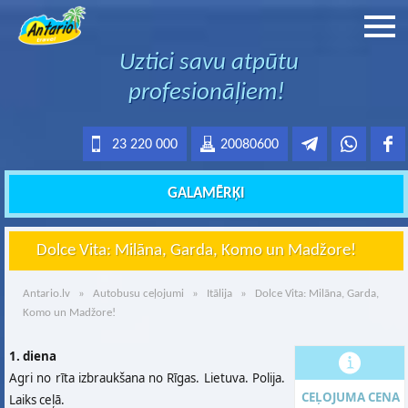
Uztici savu atpūtu
profesionāļiem!
23 220 000
20080600
GALAMĒRĶI
Dolce Vita: Milāna, Garda, Komo un Madžore!
Antario.lv
»
Autobusu ceļojumi
»
Itālija
» Dolce Vita: Milāna, Garda,
Komo un Madžore!
1. diena
Agri no rīta izbraukšana no Rīgas. Lietuva. Polija.
CEĻOJUMA CENA
Laiks ceļā.