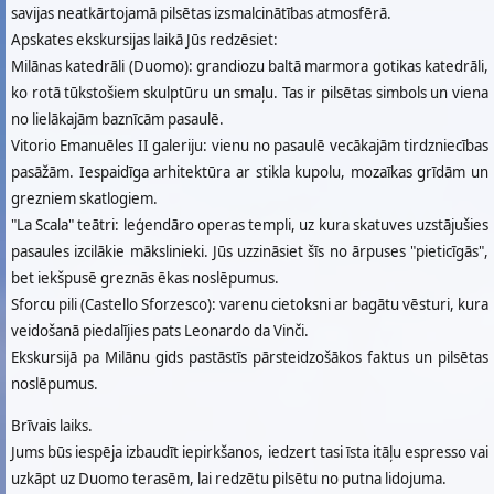
savijas neatkārtojamā pilsētas izsmalcinātības atmosfērā.
Apskates ekskursijas laikā Jūs redzēsiet:
Milānas katedrāli (Duomo): grandiozu baltā marmora gotikas katedrāli,
ko rotā tūkstošiem skulptūru un smaļu. Tas ir pilsētas simbols un viena
no lielākajām baznīcām pasaulē.
Vitorio Emanuēles II galeriju: vienu no pasaulē vecākajām tirdzniecības
pasāžām. Iespaidīga arhitektūra ar stikla kupolu, mozaīkas grīdām un
grezniem skatlogiem.
"La Scala" teātri: leģendāro operas templi, uz kura skatuves uzstājušies
pasaules izcilākie mākslinieki. Jūs uzzināsiet šīs no ārpuses "pieticīgās",
bet iekšpusē greznās ēkas noslēpumus.
Sforcu pili (Castello Sforzesco): varenu cietoksni ar bagātu vēsturi, kura
veidošanā piedalījies pats Leonardo da Vinči.
Ekskursijā pa Milānu gids pastāstīs pārsteidzošākos faktus un pilsētas
noslēpumus.
Brīvais laiks.
Jums būs iespēja izbaudīt iepirkšanos, iedzert tasi īsta itāļu espresso vai
uzkāpt uz Duomo terasēm, lai redzētu pilsētu no putna lidojuma.