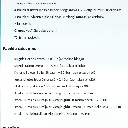
Transporta un ceļa izdevumi
4 naktis tranzīta viesnīcās pēc programmas, 2-vietīgi numuri ar ērtībām
3 naktis 4* viesnīcā pie Milānas, 2-vietīgi numuri ar ērtībām
7 brokastis
Grupas vadītāja pakalpojumi
Tūrisma nodoklis
Papildu izdevumi:
Kuģītis Gardas ezerā – 10 Eur (apmaksa birojā)
Kuģītis Komo ezerā – ~ 15 Eur (apmaksa birojā)
Kuteris Streza–Bella–Streza – ~ 12 Eur (apmaksa birojā)
Ieejas biļetes Izola Bella salā – 24 Eur (apmaksa birojā)
Ekskursiju pakete – 100 Eur — pērkot birojā – 90 Eur
Apskates ekskursija ar vietējo gidu Sirmionē – 20 Eur
Izbraukuma ekskursija ar vietējo gidu uz Komo ezeru – 25 Eur
Izbraukuma ekskursija ar vietējo gidu: Streza un Izola Bella sala – 35 Eur
Apskates ekskursija ar vietējo gidu Milānā – 20 Eur