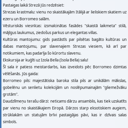
Pastaigas laikā Strezā Jūs redzēsiet:
Strezas krastmalu: vienu no skaistākajām Itālijā ar lieliskiem skatiem uz
ezeru un Borromeo salām.
Vēsturiskās viesnīcas: izsmalcinātas fasādes "skaistā laikmeta" stilā,
mājīgus laukumus, ziedošus parkus un elegantas villas.
Kultūras mantojumu: gids pastāstīs par pilsētas bagāto kultūras un
dabas mantojumu, par slavenajiem Strezas viesiem, kā arī par
notikumiem, kas padarīja šo kūrortu slavenu.
Ekskursija ar kuģīti uz Izola Bella (Isola Bella) salu!
Šī sala ir patiess meistardarbs, kas izveidots pēc Borromeo dzimtas
vēlēšanās. Jūs gaida:
Borromeo pils: majestātiska baroka stila pils ar unikālām mākslas,
gobelēnu un senlietu kolekcijām un noslēpumainajām "gliemežvāku
grotām".
Daudzlīmeņu terašu dārzi: neticams dārzu ansamblis, kas tiek uzskatīts
par vienu no skaistākajiem Eiropā. Dārzos starp eksotiskiem augiem,
strūklakām un statujām brīvi pastaigājas pāvi, kas ir dzīvais salas
simbols.