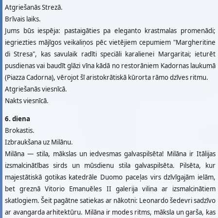
Atgriešanās Strezā.
Brīvais laiks.
Jums būs iespēja: pastaigāties pa eleganto krastmalas promenādi;
iegriezties mājīgos veikaliņos pēc vietējiem cepumiem "Margheritine
di Stresa", kas savulaik radīti speciāli karalienei Margaritai; ieturēt
pusdienas vai baudīt glāzi vīna kādā no restorāniem Kadornas laukumā
(Piazza Cadorna), vērojot šī aristokrātiskā kūrorta rāmo dzīves ritmu.
Atgriešanās viesnīcā.
Nakts viesnīcā.
6. diena
Brokastis.
Izbraukšana uz Milānu.
Milāna — stila, mākslas un iedvesmas galvaspilsēta! Milāna ir Itālijas
izsmalcinātības sirds un mūsdienu stila galvaspilsēta. Pilsēta, kur
majestātiskā gotikas katedrāle Duomo paceļas virs dzīvīgajām ielām,
bet greznā Vitorio Emanuēles II galerija vilina ar izsmalcinātiem
skatlogiem. Šeit pagātne satiekas ar nākotni: Leonardo šedevri sadzīvo
ar avangarda arhitektūru. Milāna ir modes ritms, māksla un garša, kas