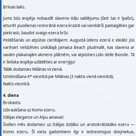
Brīvais laiks.
Jums būs iespēja nobaudīt slaveno itāļu saldējumu (šeit tas ir īpašs!),
ieturēt pusdienas restorānā ezera krastā vai vienkārši pastaigāties gar
piekrasti, baudot svaigo ezera brīzi.
Peldēšanās un atpūtas cienītājiem: Augustā ūdens ezerā ir ideāls! Jūs
varēsiet veldzēties unikālajā Jamaica Beach pludmalē, kas slavena ar
savām plakanajām akmens plātnēm, vai atpūsties Lido delle Bionde. Tā
ir lieliska iespēja uzlādēties ar enerģiju!
Tālāk dodamies Milānas virzienā.
Izmitināšana 4* viesnīcā pie Milānas (3 naktis vienā viesnīcā).
Nakts viesnīcā.
4. diena
Brokastis.
Izbraukšana uz Komo ezeru.
Itālijas elegance un Alpu ainavas!
Šodien mēs dodamies uz Itālijas dziļāko un aristokrātiskāko ezeru —
Komo ezeru. Šī vieta gadsimtiem ilgi ir iedvesmojusi dzejniekus,