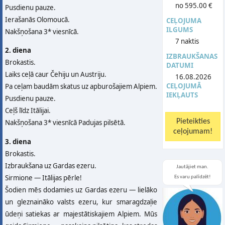
no 595.00 €
Pusdienu pauze.
Ierašanās Olomoucā.
CEĻOJUMA
ILGUMS
Nakšņošana 3* viesnīcā.
7 naktis
2. diena
IZBRAUKŠANAS
Brokastis.
DATUMI
Laiks ceļā caur Čehiju un Austriju.
16.08.2026
CEĻOJUMĀ
Pa ceļam baudām skatus uz apburošajiem Alpiem.
IEKĻAUTS
Pusdienu pauze.
Ceļš līdz Itālijai.
Nakšņošana 3* viesnīcā Padujas pilsētā.
3. diena
Brokastis.
Izbraukšana uz Gardas ezeru.
Jautājiet man.
Sirmione — Itālijas pērle!
Es varu palīdzēt!
Šodien mēs dodamies uz Gardas ezeru — lielāko
un gleznaināko valsts ezeru, kur smaragdzaļie
ūdeņi satiekas ar majestātiskajiem Alpiem. Mūs