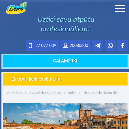
Uztici savu atpūtu
profesionāļiem!
27 077 039
20080600
GALAMĒRĶI
Eiropas lielā ekskursija
Antario.lv
»
Avio ekskursiju tūres
»
Itālija
» Eiropas lielā ekskursija