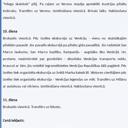
"Miega skaistule" pilij. Pa ceļam uz Veronu iespēja apmeklēt Austrijas pilsētu
Insbruku. Transfērs uz Veronu. Izmitināšana viesnīcā. Brīvais laiks. Nakšņošana
viesnīcā.
10. diena
Brokastis viesnīcā. Pēc izvēles ekskursija uz Venēciju - vienu no skaistākajām
pilsētām pasaulē. Jūs pavadīs ekskursijā pa pilsētu gida pavadībā. Jūs redzēsiet San
Marco laukumu, San Marco baziliku, Kampaniļu - augstāko ēku Venēcijā. Un,
protams, neaizmirstiet par gondolām - eksotisko Venēcijas transporta veidu,
braucot ar tām, jūs noteikti iegremdēsieties Venēcijas Republikas tālā pagātnē. Pēc
izvēles tiek organizēta ekskursija uz Svētā Marka katedrāli. Vēstures cienītājiem pēc
izvēles tiek organizēta ekskursija - Venēcijas leģendas un mīti. Transfērs uz Milānu
ar autobusu vai vilcienu. Izmitināšana viesnīcā. Nakšņošana viesnīcā.
11. diena
Brokastis viesnīcā. Transfērs uz lidostu.
Cenā iekļauts: