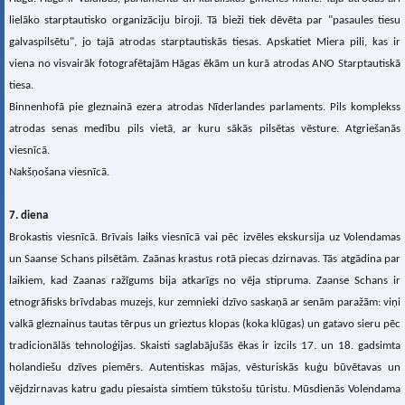
lielāko starptautisko organizāciju biroji. Tā bieži tiek dēvēta par "pasaules tiesu
galvaspilsētu", jo tajā atrodas starptautiskās tiesas. Apskatiet Miera pili, kas ir
viena no visvairāk fotografētajām Hāgas ēkām un kurā atrodas ANO Starptautiskā
tiesa.
Binnenhofā pie gleznainā ezera atrodas Nīderlandes parlaments. Pils komplekss
atrodas senas medību pils vietā, ar kuru sākās pilsētas vēsture. Atgriešanās
viesnīcā.
Nakšņošana viesnīcā.
7. diena
Brokastis viesnīcā. Brīvais laiks viesnīcā vai pēc izvēles ekskursija uz Volendamas
un Saanse Schans pilsētām. Zaānas krastus rotā piecas dzirnavas. Tās atgādina par
laikiem, kad Zaanas ražīgums bija atkarīgs no vēja stipruma. Zaanse Schans ir
etnogrāfisks brīvdabas muzejs, kur zemnieki dzīvo saskaņā ar senām paražām: viņi
valkā gleznainus tautas tērpus un grieztus klopas (koka klūgas) un gatavo sieru pēc
tradicionālās tehnoloģijas. Skaisti saglabājušās ēkas ir izcils 17. un 18. gadsimta
holandiešu dzīves piemērs. Autentiskas mājas, vēsturiskās kuģu būvētavas un
vējdzirnavas katru gadu piesaista simtiem tūkstošu tūristu. Mūsdienās Volendama