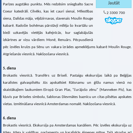
Parīzes augstāko punktu. Mēs redzēsim sniegbalto Sacre
Coeur katedrāli. Cilvēks, kas iet cauri sienai, Mīlestības
2 3300 700
siena, Dalidas māja, vējdzirnavas, slavenais Moulin Rouge
kabarē. Radošie bohēmas pārstāvji mīlēja šo kvartālu un
bieži uzkavējās vietējās kafejnīcās, kur saglabājušās
izkārtnes ar viņu vārdiem: Monē, Renuārs. Pēcpusdienā
pēc izvēles kruīzs pa Sēnu un vakara izrādes apmeklējums kabarē Moulin Rouge.
Atgriešanās viesnīcā. Nakšņošana viesnīcā.
5. diena
Brokastis viesnīcā. Transfērs uz Briseli. Pastaigu ekskursijas laikā pa Beļģijas
karalistes galvaspilsētu Jūs apskatīsiet Rātsnamu un ģilžu namus vienā no
skaistākajiem laukumiem Eiropā Gran Plas, "čurājošo zēnu" (Manneken Pis), kas
kļuvis par Briseles simbolu, Sablonas Dievmātes baznīcu un citas pilsētas apskates
vietas. Izmitināšana viesnīcā Amsterdamas nomalē. Nakšņošana viesnīcā.
6. diena
Brokastis viesnīcā. Ekskursija pa Amsterdamas kanāliem. Pēc izvēles ekskursija uz
Hāgu. Hāga ir valdības, parlamenta un karaliskās ģimenes mītne. Tajā atrodas arī