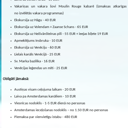
Vakariņas un vakara šovi Moulin Rouge kabarē (izmaksas atkarīgas
no izvēlētās vakara programmas)
Ekskursija uz Hāgu - 40 EUR
Ekskursija uz Volendam + Zaanse Schans - 65 EUR
Ekskursija uz Neišvānšteinas pili - 55 EUR + ieejas biļete 19 EUR
Apmeklējums Insbruka - 10 EUR
Ekskursija uz Venēciju - 60 EUR
Lielais kanāls Venēcijā - 25 EUR
Sv. Marka bazilika - 16 EUR
Venēcijas leģendas un mīti - 25 EUR
Obligāti jāmaksā:
Austiņas visam ceļojuma laikam - 20 EUR
Laiva pa Amsterdamas kanāliem - 10 EUR
Viesnīcas nodoklis - 1-5 EUR dienā no personas
Amsterdamas ieceļošanas nodoklis – no 1.50 EUR no personas
Piemaksa par vienvietīgu istabu - 480 EUR