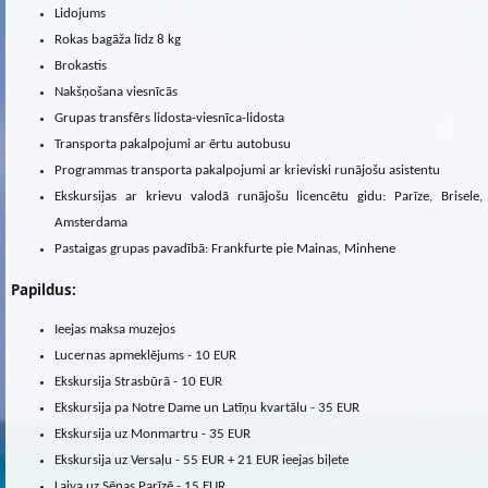
Lidojums
Rokas bagāža līdz 8 kg
Brokastis
Nakšņošana viesnīcās
Grupas transfērs lidosta-viesnīca-lidosta
Transporta pakalpojumi ar ērtu autobusu
Programmas transporta pakalpojumi ar krieviski runājošu asistentu
Ekskursijas ar krievu valodā runājošu licencētu gidu: Parīze, Brisele,
Amsterdama
Pastaigas grupas pavadībā: Frankfurte pie Mainas, Minhene
Papildus:
Ieejas maksa muzejos
Lucernas apmeklējums - 10 EUR
Ekskursija Strasbūrā - 10 EUR
Ekskursija pa Notre Dame un Latīņu kvartālu - 35 EUR
Ekskursija uz Monmartru - 35 EUR
Ekskursija uz Versaļu - 55 EUR + 21 EUR ieejas biļete
Laiva uz Sēnas Parīzē - 15 EUR