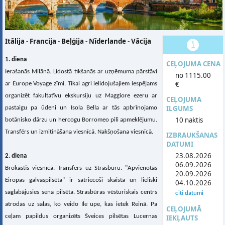
Itālija - Francija - Beļģija - Nīderlande - Vācija
1. diena
CEĻOJUMA CENA
Ierašanās Milānā. Lidostā tikšanās ar uzņēmuma pārstāvi
no 1115.00
€
ar Europe Voyage zīmi. Tikai agri ielidojušajiem iespējams
organizēt fakultatīvu ekskursiju uz Maggiore ezeru ar
CEĻOJUMA
ILGUMS
pastaigu pa ūdeni un Isola Bella ar tās apbrīnojamo
10 naktis
botānisko dārzu un hercogu Borromeo pili apmeklējumu.
Transfērs un izmitināšana viesnīcā. Nakšņošana viesnīcā.
IZBRAUKŠANAS
DATUMI
23.08.2026
2. diena
06.09.2026
Brokastis viesnīcā. Transfērs uz Strasbūru. "Apvienotās
20.09.2026
Eiropas galvaspilsēta" ir satriecoši skaista un lieliski
04.10.2026
saglabājusies sena pilsēta. Strasbūras vēsturiskais centrs
citi datumi
atrodas uz salas, ko veido Ile upe, kas ietek Reinā. Pa
CEĻOJUMĀ
ceļam papildus organizēts Šveices pilsētas Lucernas
IEKĻAUTS