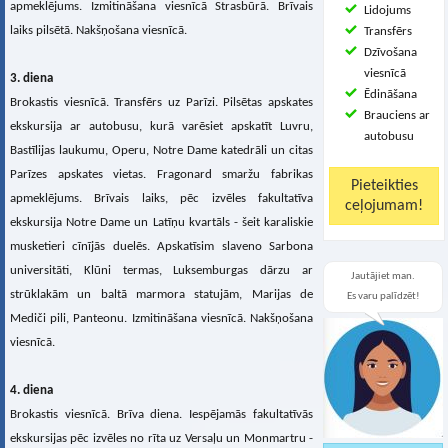
apmeklējums. Izmitināšana viesnīcā Strasbūrā. Brīvais
Lidojums
laiks pilsētā. Nakšņošana viesnīcā.
Transfērs
Dzīvošana
viesnīcā
3. diena
Ēdināšana
Brokastis viesnīcā. Transfērs uz Parīzi. Pilsētas apskates
Brauciens ar
ekskursija ar autobusu, kurā varēsiet apskatīt Luvru,
autobusu
Bastīlijas laukumu, Operu, Notre Dame katedrāli un citas
Parīzes apskates vietas. Fragonard smaržu fabrikas
apmeklējums. Brīvais laiks, pēc izvēles fakultatīva
ekskursija Notre Dame un Latīņu kvartāls - šeit karaliskie
musketieri cīnījās duelēs. Apskatīsim slaveno Sarbona
universitāti, Klūni termas, Luksemburgas dārzu ar
Jautājiet man.
strūklakām un baltā marmora statujām, Marijas de
Es varu palīdzēt!
Mediči pili, Panteonu. Izmitināšana viesnīcā. Nakšņošana
viesnīcā.
4. diena
Brokastis viesnīcā. Brīva diena. Iespējamās fakultatīvās
ekskursijas pēc izvēles no rīta uz Versaļu un Monmartru -