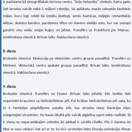
ir pazīstama kā etnogrāfiskais tūrisma centrs, "īstās Holandes" simbols. Katru gadu
šeit ierodas vairāk nekā 2 miljoni ceļotāju, lai aplūkotu mazās sakoptās tautiskās
mājas, kuru logi rotāti kā izstāžu skatlogi, senās baznīcas, mājīgās romantiskās
ieliņas, skaistos kanālus, paceļamos tiltus un slaveno vietējo ostu, kur var sastapt
gandrīz visu veidu zvejas kuģus un jahtas. Transfērs uz Frankfurti pie Mainas.
Izmitināšana viesnīcā. Brīvais laiks. Nakšņošana viesnīcā.
8. diena
Brokastis viesnīcā. Ekskursija pa vēsturisko centru grupas pavadībā. Transfērs uz
Minheni. Vēsturiskā centra apskate grupas pavadībā. Brīvais laiks. Izmitināšana
viesnīcā. Nakšņošana viesnīcā.
9. diena
Brokastis viesnīcā. Transfērs uz Fūseni. Brīvais laiks pilsētā. Pēc izvēles tiek
organizēts brauciens uz Neišvānšteinas pili. Par krāšņo Neišvānšteinas pili saka, ka
tā ir fantāzijas piepildījums, pasaku pils, kas atrodas starp Bavārijas Alpu
sniegotajām virsotnēm. No kaula izkaltā pils vairāk atgādina sapni nekā realitāti. Tā
ir viena no neparastākajām celtnēm, ko jebkad ir uzcēlis cilvēks. Pils ir slavena ne
tikai ar savu vēsturi, bet arī ar to, ka tā ir prototips Valta Disneja animācijas filmas