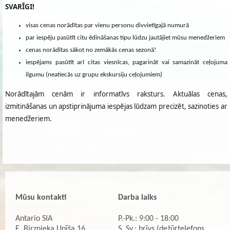
SVARĪGI!
visas cenas norādītas par vienu personu divvietīgajā numurā
par iespēju pasūtīt citu ēdināšanas tipu lūdzu jautājiet mūsu menedžeriem
cenas norādītas sākot no zemākās cenas sezonā!
iespējams pasūtīt arī citas viesnīcas, pagarināt vai samazināt ceļojuma
ilgumu (neatiecās uz grupu ekskursiju ceļojumiem)
Norādītajām cenām ir informatīvs raksturs. Aktuālas cenas,
izmitināšanas un apstiprinājuma iespējas lūdzam precizēt, sazinoties ar
menedžeriem.
Mūsu kontakti
Darba laiks
Antario SIA
P.-Pk.: 9:00 - 18:00
E. Birznieka Upīša 16
S, Sv.: brīvs (dežūrtelefons