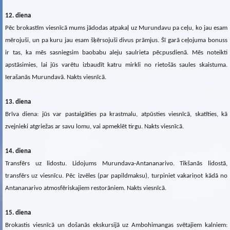
12. diena
Pēc brokastīm viesnīcā mums jādodas atpakaļ uz Murundavu pa ceļu, ko jau esam
mērojuši, un pa kuru jau esam šķērsojuši divus prāmjus. Šī garā ceļojuma bonuss
ir tas, ka mēs sasniegsim baobabu aleju saulrieta pēcpusdienā. Mēs noteikti
apstāsimies, lai jūs varētu izbaudīt katru mirkli no rietošās saules skaistuma.
Ierašanās Murundavā. Nakts viesnīcā.
13. diena
Brīva diena: jūs var pastaigāties pa krastmalu, atpūsties viesnīcā, skatīties, kā
zvejnieki atgriežas ar savu lomu, vai apmeklēt tirgu. Nakts viesnīcā.
14. diena
Transfērs uz lidostu. Lidojums Murundava-Antananarivo. Tikšanās lidostā,
transfērs uz viesnīcu. Pēc izvēles (par papildmaksu), turpiniet vakariņot kādā no
Antananarivo atmosfēriskajiem restorāniem. Nakts viesnīcā.
15. diena
Brokastis viesnīcā un došanās ekskursijā uz Ambohimangas svētajiem kalniem: