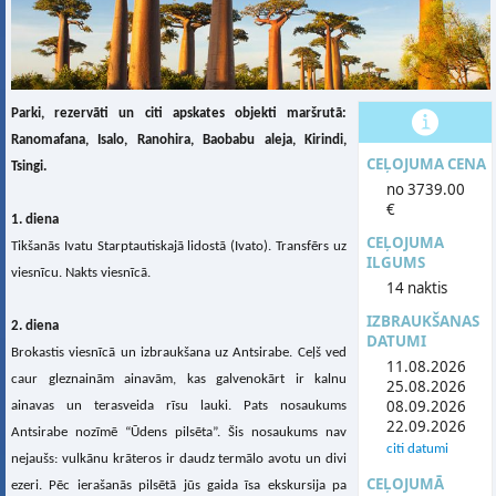
Parki, rezervāti un citi apskates objekti maršrutā:
Ranomafana, Isalo, Ranohira, Baobabu aleja, Kirindi,
CEĻOJUMA CENA
Tsingi.
no 3739.00
€
1. diena
CEĻOJUMA
Tikšanās Ivatu Starptautiskajā lidostā (Ivato). Transfērs uz
ILGUMS
viesnīcu. Nakts viesnīcā.
14 naktis
IZBRAUKŠANAS
2. diena
DATUMI
Brokastis viesnīcā un izbraukšana uz Antsirabe. Ceļš ved
11.08.2026
caur gleznainām ainavām, kas galvenokārt ir kalnu
25.08.2026
08.09.2026
ainavas un terasveida rīsu lauki. Pats nosaukums
22.09.2026
Antsirabe nozīmē “Ūdens pilsēta”. Šis nosaukums nav
citi datumi
nejaušs: vulkānu krāteros ir daudz termālo avotu un divi
CEĻOJUMĀ
ezeri. Pēc ierašanās pilsētā jūs gaida īsa ekskursija pa