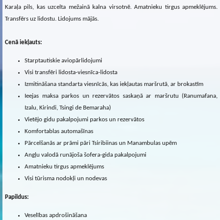
Karaļa pils, kas uzcelta mežainā kalna virsotnē. Amatnieku tirgus apmeklējums.
Transfērs uz lidostu. Lidojums mājās.
Cenā iekļauts:
Starptautiskie aviopārlidojumi
Visi transfēri lidosta-viesnīca-lidosta
Izmitināšana standarta viesnīcās, kas iekļautas maršrutā, ar brokastīm
Ieejas maksa parkos un rezervātos saskaņā ar maršrutu (Ranumafana,
Izalu, Kirindi, Tsingi de Bemaraha)
Vietējo gidu pakalpojumi parkos un rezervātos
Komfortablas automašīnas
Pārcelšanās ar prāmi pāri Tsiribiinas un Manambulas upēm
Angļu valodā runājoša šofera-gida pakalpojumi
Amatnieku tirgus apmeklējums
Visi tūrisma nodokļi un nodevas
Papildus:
Veselības apdrošināšana