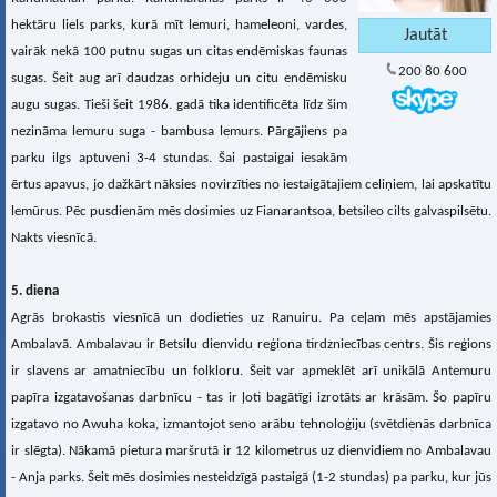
hektāru liels parks, kurā mīt lemuri, hameleoni, vardes,
vairāk nekā 100 putnu sugas un citas endēmiskas faunas
200 80 600
sugas. Šeit aug arī daudzas orhideju un citu endēmisku
augu sugas. Tieši šeit 1986. gadā tika identificēta līdz šim
nezināma lemuru suga - bambusa lemurs. Pārgājiens pa
parku ilgs aptuveni 3-4 stundas. Šai pastaigai iesakām
ērtus apavus, jo dažkārt nāksies novirzīties no iestaigātajiem celiņiem, lai apskatītu
lemūrus. Pēc pusdienām mēs dosimies uz Fianarantsoa, betsileo cilts galvaspilsētu.
Nakts viesnīcā.
5. diena
Agrās brokastis viesnīcā un dodieties uz Ranuiru. Pa ceļam mēs apstājamies
Ambalavā. Ambalavau ir Betsilu dienvidu reģiona tirdzniecības centrs. Šis reģions
ir slavens ar amatniecību un folkloru. Šeit var apmeklēt arī unikālā Antemuru
papīra izgatavošanas darbnīcu - tas ir ļoti bagātīgi izrotāts ar krāsām. Šo papīru
izgatavo no Awuha koka, izmantojot seno arābu tehnoloģiju (svētdienās darbnīca
ir slēgta). Nākamā pietura maršrutā ir 12 kilometrus uz dienvidiem no Ambalavau
- Anja parks. Šeit mēs dosimies nesteidzīgā pastaigā (1-2 stundas) pa parku, kur jūs