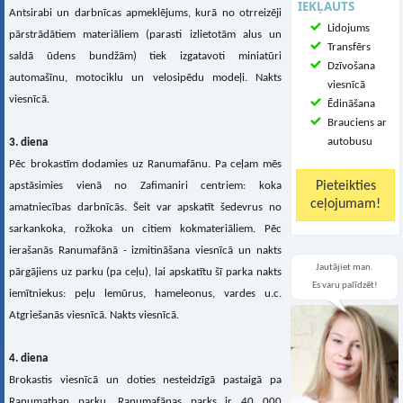
IEKĻAUTS
Antsirabi un darbnīcas apmeklējums, kurā no otrreizēji
Lidojums
pārstrādātiem materiāliem (parasti izlietotām alus un
Transfērs
saldā ūdens bundžām) tiek izgatavoti miniatūri
Dzīvošana
automašīnu, motociklu un velosipēdu modeļi. Nakts
viesnīcā
viesnīcā.
Ēdināšana
Brauciens ar
autobusu
3. diena
Pēc brokastīm dodamies uz Ranumafānu. Pa ceļam mēs
apstāsimies vienā no Zafimaniri centriem: koka
amatniecības darbnīcās. Šeit var apskatīt šedevrus no
sarkankoka, rožkoka un citiem kokmateriāliem. Pēc
ierašanās Ranumafānā - izmitināšana viesnīcā un nakts
Jautājiet man.
pārgājiens uz parku (pa ceļu), lai apskatītu šī parka nakts
Es varu palīdzēt!
iemītniekus: peļu lemūrus, hameleonus, vardes u.c.
Atgriešanās viesnīcā. Nakts viesnīcā.
4. diena
Brokastis viesnīcā un doties nesteidzīgā pastaigā pa
Ranumathan parku. Ranumafānas parks ir 40 000