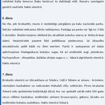
redzēsiet Katta lemurus (kaķu lemūrus) to dabiskajā vidē. Ranuiru sasniegsim
gandrīz saulrietā. Nakts viesnīcā.
6. diena
No rīta, pēc brokastīm, mums ir nesteidzīgs pārgājiens pa Izalu nacionālo parku.
Šeit jūs redzēsiet neticamus klinšu veidojumus. Pastaiga pa parku var ilgt no 3 līdz
5 stundām. Skaisto kanjonu iekšienē jūs atradīsiet zudušus ezerus ar tirkīza krāsas
ūdeni. Neaizmirstiet paņemt līdzi peldēšanas piederumus, lai izbaudītu
atsvaidzinošu peldi kādā no šiem ezeriem. Parkā ir sastopamas arī dažas
apbrīnojamas Madagaskaras kukaiņu sugas, kā arī endēmiski augi, piemēram,
Pachypodium - ziloņpēdas, dažādas alvejas sugas u. c.. Vakarā atgriešanās viesnīcā.
Nakts viesnīcā.
7. diena
Brokastis viesnīcā un izbraukšana uz Tuleāru. Ceļš ir līdzens ar ainavu - krūmiem,
vientuļiem baobabiem un neticamām Mahafali cilšu svētnīcām. Pirms ierašanās
Tulearā mēs apstāsimies botāniskajā dārzā, kur var apskatīt vairāk nekā 500 gadu
vecus reliktos baobabus, endēmisko sarkano bruņurupuču, gekonu, ķirzaku un
endēmisko kukaiņu audzētavu. Nakts viesnīcā Tulearā.