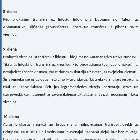
8. diena
Pēc brokastīm transfērs uz lidostu lidojumam. Lidojums no Tulear uz
Antananarivo. Tikšanās galvaspilsētas lidostā un transfērs uz pilsētu. Nakts
viesnīcā.
9. diena
Brokastis viesnīcā. Transfērs uz lidostu. Lidojums no Antananarivo uz Murundavu.
Tikšanās lidostā un transfērs uz viesnīcu. Pēc pieprasījuma (par papildmaksu), lai
nevajadzētu sēdēt viesnīcā, varat doties ekskursijā uz Betānijas zvejnieku ciematu.
Šis zvejnieku ciems atrodas netālu no Murundavas. Taču ekskursija šeit iespējama
tikai ar kanoe laivām. Šeit jūs iegremdēsieties vietējo iedzīvotāju dzīvē un
dzīvesveidā, kuri, aizņemti ar savām ikdienas aktivitātēm, jūs pat nepamanīs. Nakts
viesnīcā.
10. diena
Agras brokastis viesnīcā un brauciens ar pilnpiedziņas transportlīdzekli uz
Bekupaku caur Belu. Ceļš vedīs cauri slavenajai Baobabu alejai, kur bez mīlētāju
baobabiem varēsiet apskatīt arī citas krāšņas ainavas un iemūžināt tās savos