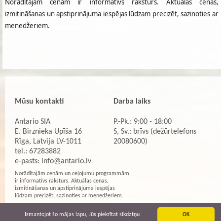
Norādītajām cenām ir informatīvs raksturs. Aktuālas cenas,
izmitināšanas un apstiprinājuma iespējas lūdzam precizēt, sazinoties ar
menedžeriem.
Mūsu kontakti
Darba laiks
Antario SIA
P.-Pk.: 9:00 - 18:00
E. Birznieka Upīša 16
S, Sv.: brīvs (dežūrtelefons
Rīga, Latvija LV-1011
20080600)
tel.: 67283882
e-pasts:
info@antario.lv
Norādītajām cenām un ceļojumu programmām
ir informatīvs raksturs. Aktuālas cenas,
izmitināšanas un apstiprinājuma iespējas
lūdzam precizēt, sazinoties ar menedžeriem.
Izmantojot šo mājas lapu, Jūs piekrītat sīkdatņu
OK