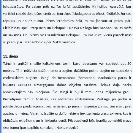
fotoaparātos. Pa ceļam mēs uz īsu brīdi apstāsimies Kirindijas rezervātā, kur
varēsiet redzēt dejojošos lemūrus, tenrekus (Madagaskaras ežus), lēkājošās žurkas,
rāpuļus un daudz putnu. Pirms ierodamies Belā, mums jābrauc ar prāmi pāri
Ciribihinas upei. Starp Belo un Bekupaku ainava aiz loga būs baobabi, sauss mežs
un savanna. Un, pirms mēs sasniedzam Bekupaku, mums ir vēl viena pārcelšanās
ar prāmi pāri Manambolo upei. Nakts viesnīcā.
11. diena
Tsingi ir unikāli smailie kaļķakmens torņi, kuru augstums var sasniegt pat 50
metrus. Tā ir mājvieta dažām lemuru sugām, dažādām putnu sugām un daudziem
endēmiskiem augiem. Tsingi de Bemarahas (Bemaraha) nacionālais parks ir
iekļauts UNESCO aizsargājamo dabas objektu sarakstā; lielākā daļa parka
apmeklētājiem nav pieejama. Šie Tsingi ir bijuši zem ūdens miljoniem gadu.
Pierādījums tam ir fosilijas, kas redzamas smilšakmenī. Pastaiga pa parku ir
pārsteidzošs piedzīvojums, bet ne visiem, jo jums ir jāspiežas pa šaurām ejām, jāiet
augšup un lejup. Visiem pārgājiena dalībniekiem tiek izsniegta aizsargķivere, kas ir
obligātais ekipējums un ir iekļauta cenā. Pēcpusdienā būs iespēja apmeklēt mazo
skurbumu (par papildu samaksu). Nakts viesnīcā.