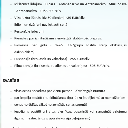
Iekšzemes lidojumi: Tuleara - Antananarivo un Antananarivo - Murundava
- Antananarivo - 1065 EUR/cilv.
Vīza (uzturēšanās līdz 30 dienām) ~35 EUR/cilv.
Ēdieni un dzērieni nav iekļauti cenā
Personīgie izdevumi
Piemaksa par izmitināšanu vienvietīgā istabā - pēc piepras.
Piemaksa par gidu - 1665 EUR/grupa (dalīta starp ekskursijas
dalībniekiem)
Puspansija (brokastis un vakariņas) - 255 EUR/cilv.
Pilna pansija (brokastis, pusdienas un vakariņas) - 505 EUR/cilv.
SVARĪGI!
visas cenas norādītas par vienu personu divvietīgajā numurā
par iespēju pasūtīt citu ēdināšanas tipu lūdzu jautājiet mūsu menedžeriem
cenas norādītas sākot no zemākās cenas sezonā!
iespējams pasūtīt arī citas viesnīcas, pagarināt vai samazināt ceļojuma
ilgumu (neatiecās uz grupu ekskursiju ceļojumiem)