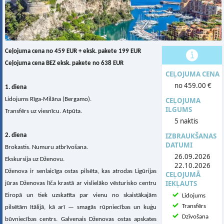
Ceļojuma cena no 459 EUR +
eksk. pakete
199 EUR
Ceļojuma cena BEZ eksk. pakete no 638 EUR
CEĻOJUMA CENA
no 459.00 €
1. diena
Lidojums Rīga-Milāna (Bergamo).
CEĻOJUMA
ILGUMS
Transfērs uz viesnīcu. Atpūta.
5 naktis
IZBRAUKŠANAS
2. diena
DATUMI
Brokastis. Numuru atbrīvošana.
26.09.2026
Ekskursija uz Dženovu.
22.10.2026
Dženova ir senlaicīga ostas pilsēta, kas atrodas Ligūrijas
CEĻOJUMĀ
IEKĻAUTS
jūras Dženovas līča krastā ar vislielāko vēsturisko centru
Eiropā un tiek uzskatīta par vienu no skaistākajām
Lidojums
Transfērs
pilsētām Itālijā, kā arī — smagās rūpniecības un kuģu
Dzīvošana
būvniecības centrs. Galvenais Dženovas ostas apskates