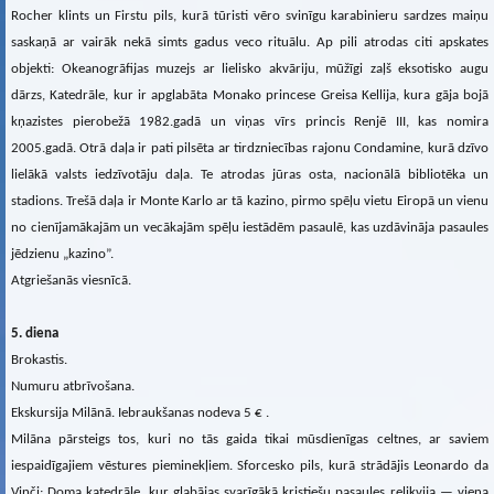
Rocher klints un Firstu pils, kurā tūristi vēro svinīgu karabinieru sardzes maiņu
saskaņā ar vairāk nekā simts gadus veco rituālu. Ap pili atrodas citi apskates
objekti: Okeanogrāfijas muzejs ar lielisko akvāriju, mūžīgi zaļš eksotisko augu
dārzs, Katedrāle, kur ir apglabāta Monako princese Greisa Kellija, kura gāja bojā
kņazistes pierobežā 1982.gadā un viņas vīrs princis Renjē III, kas nomira
2005.gadā. Otrā daļa ir pati pilsēta ar tirdzniecības rajonu Condamine, kurā dzīvo
lielākā valsts iedzīvotāju daļa. Te atrodas jūras osta, nacionālā bibliotēka un
stadions. Trešā daļa ir Monte Karlo ar tā kazino, pirmo spēļu vietu Eiropā un vienu
no cienījamākajām un vecākajām spēļu iestādēm pasaulē, kas uzdāvināja pasaules
jēdzienu „kazino”.
Atgriešanās viesnīcā.
5. diena
Brokastis.
Numuru atbrīvošana.
Ekskursija Milānā. Iebraukšanas nodeva 5 € .
Milāna pārsteigs tos, kuri no tās gaida tikai mūsdienīgas celtnes, ar saviem
iespaidīgajiem vēstures pieminekļiem. Sforcesko pils, kurā strādājis Leonardo da
Vinči; Doma katedrāle, kur glabājas svarīgākā kristiešu pasaules relikvija — viena