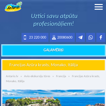
Uztici savu atpūtu
profesionāļiem!
23 220 000
20080600
GALAMĒRĶI
Francijas Azūra krasts, Monako, Itālija
Antario.lv
»
Avio ekskursiju tūres
»
Francija
» Francijas Azūra krasts,
Monako, Itālija