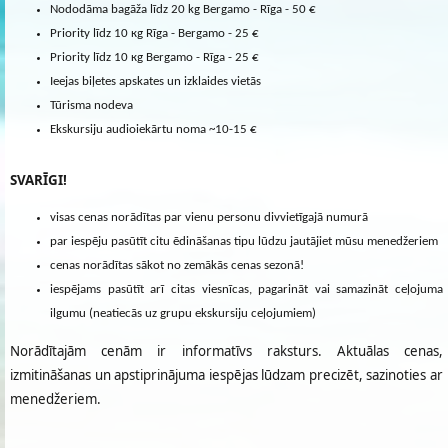
Nododāma bagāža līdz 20 kg Bergamo - Rīga - 50 €
Priority līdz 10 кg Rīga - Bergamo - 25 €
Priority līdz 10 кg Bergamo - Rīga - 25 €
Ieejas biļetes apskates un izklaides vietās
Tūrisma nodeva
Ekskursiju audioiekārtu noma ~10-15 €
SVARĪGI!
visas cenas norādītas par vienu personu divvietīgajā numurā
par iespēju pasūtīt citu ēdināšanas tipu lūdzu jautājiet mūsu menedžeriem
cenas norādītas sākot no zemākās cenas sezonā!
iespējams pasūtīt arī citas viesnīcas, pagarināt vai samazināt ceļojuma
ilgumu (neatiecās uz grupu ekskursiju ceļojumiem)
Norādītajām cenām ir informatīvs raksturs. Aktuālas cenas,
izmitināšanas un apstiprinājuma iespējas lūdzam precizēt, sazinoties ar
menedžeriem.