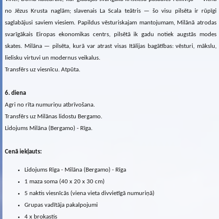
no Jēzus Krusta naglām; slavenais La Scala teātris — šo visu pilsēta ir rūpīgi
saglabājusi saviem viesiem. Papildus vēsturiskajam mantojumam, Milānā atrodas
svarīgākais Eiropas ekonomikas centrs, pilsētā ik gadu notiek augstās modes
skates. Milāna — pilsēta, kurā var atrast visas Itālijas bagātības: vēsturi, mākslu,
lielisku virtuvi un modernus veikalus.
Transfērs uz viesnīcu. Atpūta.
6. diena
Agri no rīta numuriņu atbrīvošana.
Transfērs uz Milānas lidostu Bergamo.
Lidojums Milāna (Bergamo) - Rīga.
Cenā iekļauts:
Lidojums Rīga - Milāna (Bergamo) - Rīga
1 maza soma (40 х 20 х 30 cm)
5 naktis viesnīcās (viena vieta divvietīgā numuriņā)
Grupas vadītāja pakalpojumi
4 x brokastis