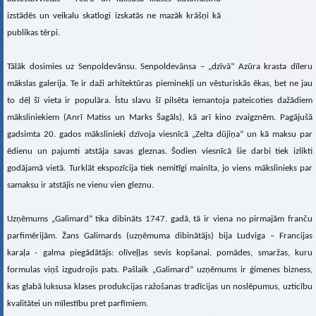
izstādēs un veikalu skatlogi izskatās ne mazāk krāšņi kā
publikas tērpi.
Tālāk dosimies uz Senpoldevānsu. Senpoldevānsa – „dzīvā” Azūra krasta dīleru
mākslas galerija. Te ir daži arhitektūras pieminekļi un vēsturiskās ēkas, bet ne jau
to dēļ šī vieta ir populāra. Īstu slavu šī pilsēta iemantoja pateicoties dažādiem
māksliniekiem (Anrī Matiss un Marks Šagāls), kā arī kino zvaigznēm. Pagājušā
gadsimta 20. gados mākslinieki dzīvoja viesnīcā „Zelta dūjiņa” un kā maksu par
ēdienu un pajumti atstāja savas gleznas. Šodien viesnīcā šie darbi tiek izlikti
godājamā vietā. Turklāt ekspozīcija tiek nemitīgi mainīta, jo viens mākslinieks par
samaksu ir atstājis ne vienu vien gleznu.
Uzņēmums „Galimard” tika dibināts 1747. gadā, tā ir viena no pirmajām franču
parfimērijām. Žans Galimards (uzņēmuma dibinātājs) bija Ludviga – Francijas
karaļa - galma piegādātājs: olīveļļas sevis kopšanai, pomādes, smaržas, kuru
formulas viņš izgudrojis pats. Pašlaik „Galimard” uzņēmums ir ģimenes bizness,
kas glabā luksusa klases produkcijas ražošanas tradīcijas un noslēpumus, uzticību
kvalitātei un mīlestību pret parfīmiem.