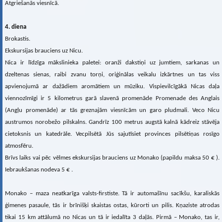
Atgriešanās viesnīcā.
4. diena
Brokastis.
Ekskursijas brauciens uz Nicu.
Nica ir līdzīga mākslinieka paletei: oranži dakstiņi uz jumtiem, sarkanas un
dzeltenas sienas, raibi zvanu torņi, oriģinālas veikalu izkārtnes un tas viss
apvienojumā ar dažādiem aromātiem un mūziku. Vispievilcīgākā Nicas daļa
viennozīmīgi ir 5 kilometrus garā slavenā promenāde Promenade des Anglais
(Angļu promenāde) ar tās greznajām viesnīcām un garo pludmali. Veco Nicu
austrumos norobežo pilskalns. Gandrīz 100 metrus augstā kalnā kādreiz stāvēja
cietoksnis un katedrāle. Vecpilsētā Jūs sajutīsiet provinces pilsētiņas rosīgo
atmosfēru.
Brīvs laiks vai pēc vēlmes ekskursijas brauciens uz Monako (papildu maksa 50 € ).
Iebraukšanas nodeva 5 € .
Monako – maza neatkarīga valsts-firstiste. Tā ir automašīnu sacīkšu, karaliskās
ģimenes pasaule, tās ir brīnišķi skaistas ostas, kūrorti un pilis. Kņaziste atrodas
tikai 15 km attālumā no Nicas un tā ir iedalīta 3 daļās. Pirmā – Monako, tas ir,