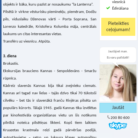
viesnīcā
objekts ir bāka, kuru pazīst ar nosaukumu “la Lanterna”.
Ēdināšana
Pilsētā ir virkne vēsturisku pieminekļu, piemēram, Dodžu
pils, viduslaiku Dženovas vārti – Porta Soprana, San
Lorenzo katedrāle, Kristofera Kolumba māja, centrālais
laukums un citas interesantas vietas.
Transfērs uz viesnīcu. Atpūta.
Jautājiet man.
3. diena
Es varu palīdzēt!
Brokastis.
Ekskursijas brauciens Kannas - Senpoldevāns - Smaržu
rūpnīca.
Kādreiz slavenās Kannas bija tikai zvejnieku ciemats.
Kannas arī tagad nav lielas – tajās dzīvo tikai 70 tūkstoši
cilvēku – bet tās ir slavenākā franču Rivjēras pilsēta un
populārs kūrorts. Tālajā 1945. gadā Kannas tika izvēlētas
par kinofestivāla organizēšanas vietu un šis notikums
200 80 600
pilnībā noteica pilsētiņas likteni. Kopš tiem laikiem
Kruazetas krastmala reizi gadā pārvēršas podijā,
autostāvvietas – retro un luksusa klases automašīnu