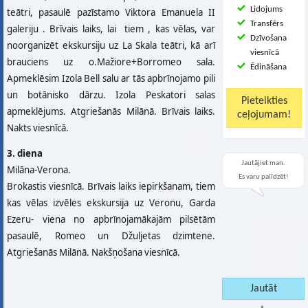
Lidojums
teātri, pasaulē pazīstamo Viktora Emanuela II
Transfērs
galeriju . Brīvais laiks, lai tiem , kas vēlas, var
Dzīvošana
noorganizēt ekskursiju uz La Skala teātri, kā arī
viesnīcā
brauciens uz o.Mažiore+Borromeo sala.
Ēdināšana
Apmeklēsim Izola Bell salu ar tās apbrīnojamo pili
un botānisko dārzu. Izola Peskatori salas
apmeklējums. Atgriešanās Milānā. Brīvais laiks.
Nakts viesnīcā.
3. diena
Jautājiet man.
Milāna-Verona.
Es varu palīdzēt!
Brokastis viesnīcā. Brīvais laiks iepirkšanam, tiem
kas vēlas izvēles ekskursija uz Veronu, Garda
Ezeru- viena no apbrīnojamākajām pilsētām
pasaulē, Romeo un Džuljetas dzimtene.
Atgriešanās Milānā. Nakšņošana viesnīcā.