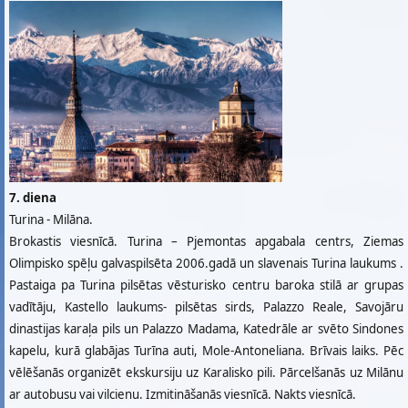
7. diena
Turina - Milāna.
Brokastis viesnīcā. Turina – Pjemontas apgabala centrs, Ziemas
Olimpisko spēļu galvaspilsēta 2006.gadā un slavenais Turina laukums .
Pastaiga pa Turina pilsētas vēsturisko centru baroka stilā ar grupas
vadītāju, Kastello laukums- pilsētas sirds, Palazzo Reale, Savojāru
dinastijas karaļa pils un Palazzo Madama, Katedrāle ar svēto Sindones
kapelu, kurā glabājas Turīna auti, Mole-Antoneliana. Brīvais laiks. Pēc
vēlēšanās organizēt ekskursiju uz Karalisko pili. Pārcelšanās uz Milānu
ar autobusu vai vilcienu. Izmitināšanās viesnīcā. Nakts viesnīcā.