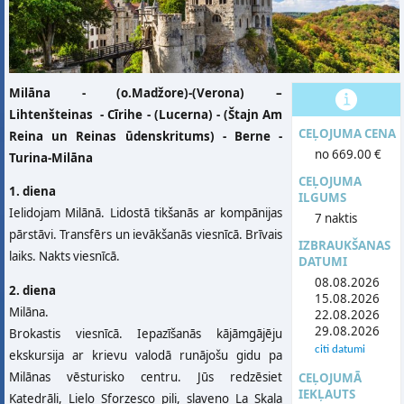
Milāna - (o.Madžore)-(Verona) –
Lihtenšteinas - Cīrihe - (Lucerna) - (Štajn Am
CEĻOJUMA CENA
Reina un Reinas ūdenskritums) - Berne -
no 669.00 €
Turina-Milāna
CEĻOJUMA
1. diena
ILGUMS
Ielidojam Milānā. Lidostā tikšanās ar kompānijas
7 naktis
pārstāvi. Transfērs un ievākšanās viesnīcā. Brīvais
IZBRAUKŠANAS
laiks. Nakts viesnīcā.
DATUMI
08.08.2026
2. diena
15.08.2026
Milāna.
22.08.2026
29.08.2026
Brokastis viesnīcā. Iepazīšanās kājāmgājēju
citi datumi
ekskursija ar krievu valodā runājošu gidu pa
Milānas vēsturisko centru. Jūs redzēsiet
CEĻOJUMĀ
IEKĻAUTS
Katedrāli, Lielo Sforzesco pili, slaveno La Skala