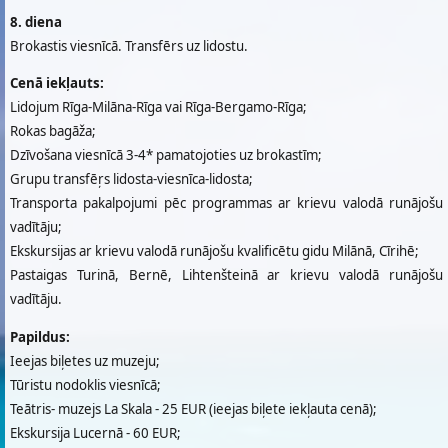
8. diena
Brokastis viesnīcā. Transfērs uz lidostu.
Cenā iekļauts:
Lidojum Rīga-Milāna-Rīga vai Rīga-Bergamo-Rīga;
Rokas bagāža;
Dzīvošana viesnīcā 3-4* pamatojoties uz brokastīm;
Grupu transfēŗs lidosta-viesnīca-lidosta;
Transporta pakalpojumi pēc programmas ar krievu valodā runājošu
vadītāju;
Ekskursijas ar krievu valodā runājošu kvalificētu gidu Milānā, Cīrihē;
Pastaigas Turinā, Bernē, Lihtenšteinā ar krievu valodā runājošu
vadītāju.
Papildus:
Ieejas biļetes uz muzeju;
Tūristu nodoklis viesnīcā;
Teātris- muzejs La Skala - 25 EUR (ieejas biļete iekļauta cenā);
Ekskursija Lucernā - 60 EUR;