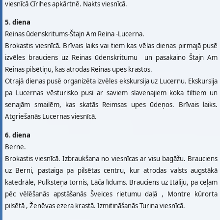
viesnīcā Cīrihes apkārtnē. Nakts viesnīcā.
5. diena
Reinas ūdenskritums-Štajn Am Reina -Lucerna.
Brokastis viesnīcā. Brīvais laiks vai tiem kas vēlas dienas pirmajā pusē
izvēles brauciens uz Reinas ūdenskritumu un pasakaino Štajn Am
Reinas pilsētiņu, kas atrodas Reinas upes krastos.
Otrajā dienas pusē organizēta izvēles ekskursija uz Lucernu. Ekskursija
pa Lucernas vēsturisko pusi ar saviem slavenajiem koka tiltiem un
senajām smailēm, kas skatās Reimsas upes ūdeņos. Brīvais laiks.
Atgriešanās Lucernas viesnīcā.
6. diena
Berne.
Brokastis viesnīcā. Izbraukšana no viesnīcas ar visu bagāžu. Brauciens
uz Berni, pastaiga pa pilsētas centru, kur atrodas valsts augstākā
katedrāle, Pulksteņa tornis, Lāča līdums. Brauciens uz Itāliju, pa ceļam
pēc vēlēšanās apstāšanās Šveices rietumu daļā , Montre kūrorta
pilsētā , Ženēvas ezera krastā. Izmitināšanās Turina viesnīcā.