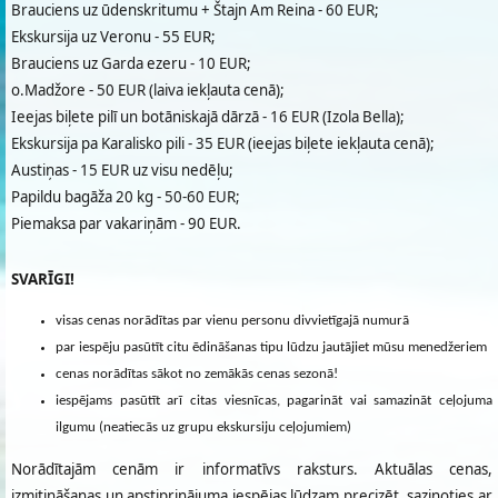
Brauciens uz ūdenskritumu + Štajn Am Reina - 60 EUR;
Ekskursija uz Veronu - 55 EUR;
Brauciens uz Garda ezeru - 10 EUR;
o.Madžore - 50 EUR (laiva iekļauta cenā);
Ieejas biļete pilī un botāniskajā dārzā - 16 EUR (Izola Bella);
Ekskursija pa Karalisko pili - 35 EUR (ieejas biļete iekļauta cenā);
Austiņas - 15 EUR uz visu nedēļu;
Papildu bagāža 20 kg - 50-60 EUR;
Piemaksa par vakariņām - 90 EUR.
SVARĪGI!
visas cenas norādītas par vienu personu divvietīgajā numurā
par iespēju pasūtīt citu ēdināšanas tipu lūdzu jautājiet mūsu menedžeriem
cenas norādītas sākot no zemākās cenas sezonā!
iespējams pasūtīt arī citas viesnīcas, pagarināt vai samazināt ceļojuma
ilgumu (neatiecās uz grupu ekskursiju ceļojumiem)
Norādītajām cenām ir informatīvs raksturs. Aktuālas cenas,
izmitināšanas un apstiprinājuma iespējas lūdzam precizēt, sazinoties ar