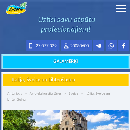
Uztici savu atpūtu
profesionāļiem!
27 077 039
20080600
GALAMĒRĶI
Itālija, Šveice un Lihtenšteina
Antario.lv
»
Avio ekskursiju tūres
»
Šveice
» Itālija, Šveice un
Lihtenšteina