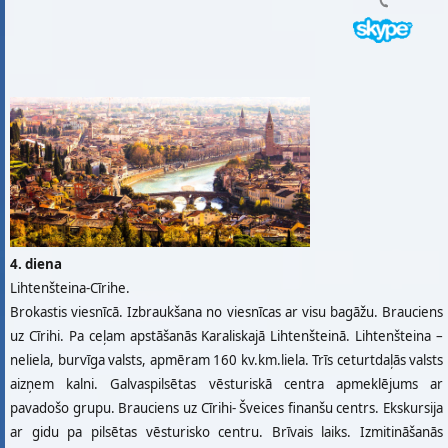
4. diena
Lihtenšteina-Cīrihe.
Brokastis viesnīcā. Izbraukšana no viesnīcas ar visu bagāžu. Brauciens
uz Cīrihi. Pa ceļam apstāšanās Karaliskajā Lihtenšteinā. Lihtenšteina –
neliela, burvīga valsts, apmēram 160 kv.km.liela. Trīs ceturtdaļās valsts
aizņem kalni. Galvaspilsētas vēsturiskā centra apmeklējums ar
pavadošo grupu. Brauciens uz Cīrihi- Šveices finanšu centrs. Ekskursija
ar gidu pa pilsētas vēsturisko centru. Brīvais laiks. Izmitināšanās