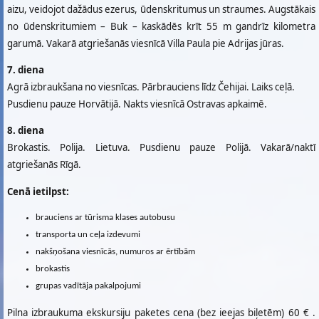
aizu, veidojot dažādus ezerus, ūdenskritumus un straumes. Augstākais
no ūdenskritumiem – Buk – kaskādēs krīt 55 m gandrīz kilometra
garumā. Vakarā atgriešanās viesnīcā Villa Paula pie Adrijas jūras.
7. diena
Agrā izbraukšana no viesnīcas. Pārbrauciens līdz Čehijai. Laiks ceļā.
Pusdienu pauze Horvātijā. Nakts viesnīcā Ostravas apkaimē.
8. diena
Brokastis. Polija. Lietuva. Pusdienu pauze Polijā. Vakarā/naktī
atgriešanās Rīgā.
Cenā ietilpst:
brauciens ar tūrisma klases autobusu
transporta un ceļa izdevumi
nakšņošana viesnīcās, numuros ar ērtībām
brokastis
grupas vadītāja pakalpojumi
Pilna izbraukuma ekskursiju paketes cena (bez ieejas biļetēm) 60 € .