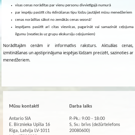
visas cenas norādītas par vienu personu divvietīgajā numurā
par iespēju pasūtīt citu ēdināšanas tipu lūdzu jautājiet mūsu menedžeriem
cenas norādītas sākot no zemākās cenas sezonā!
iespējams pasūtīt arī citas viesnīcas, pagarināt vai samazināt ceļojuma
ilgumu (neatiecās uz grupu ekskursiju ceļojumiem)
Norādītajām cenām ir informatīvs raksturs. Aktuālas cenas,
izmitināšanas un apstiprinājuma iespējas lūdzam precizēt, sazinoties ar
menedžeriem.
Mūsu kontakti
Darba laiks
Antario SIA
P.-Pk.: 9:00 - 18:00
E. Birznieka Upīša 16
S, Sv.: brīvs (dežūrtelefons
Rīga, Latvija LV-1011
20080600)