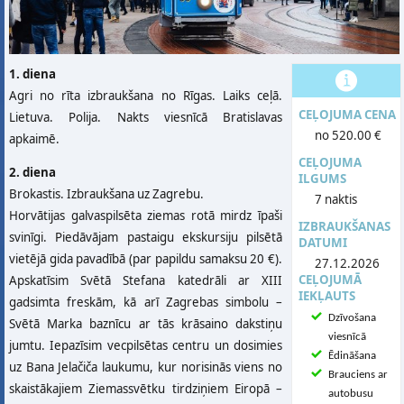
1. diena
Agri no rīta izbraukšana no Rīgas. Laiks ceļā.
CEĻOJUMA CENA
Lietuva. Polija. Nakts viesnīcā Bratislavas
no 520.00 €
apkaimē.
CEĻOJUMA
2. diena
ILGUMS
Brokastis. Izbraukšana uz Zagrebu.
7 naktis
Horvātijas galvaspilsēta ziemas rotā mirdz īpaši
IZBRAUKŠANAS
svinīgi. Piedāvājam pastaigu ekskursiju pilsētā
DATUMI
vietējā gida pavadībā (par papildu samaksu 20 €).
27.12.2026
CEĻOJUMĀ
Apskatīsim Svētā Stefana katedrāli ar XIII
IEKĻAUTS
gadsimta freskām, kā arī Zagrebas simbolu –
Dzīvošana
Svētā Marka baznīcu ar tās krāsaino dakstiņu
viesnīcā
jumtu. Iepazīsim vecpilsētas centru un dosimies
Ēdināšana
uz Bana Jelačiča laukumu, kur norisinās viens no
Brauciens ar
skaistākajiem Ziemassvētku tirdziņiem Eiropā –
autobusu