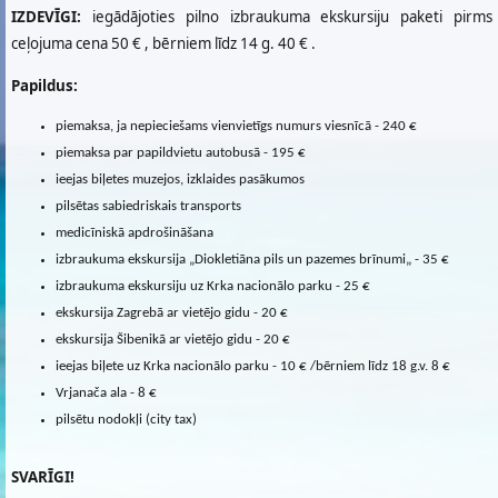
IZDEVĪGI:
iegādājoties pilno izbraukuma ekskursiju paketi pirms
ceļojuma cena 50 € , bērniem līdz 14 g. 40 € .
Papildus:
piemaksa, ja nepieciešams vienvietīgs numurs viesnīcā - 240 €
piemaksa par papildvietu autobusā - 195 €
ieejas biļetes muzejos, izklaides pasākumos
pilsētas sabiedriskais transports
medicīniskā apdrošināšana
izbraukuma ekskursija „Diokletiāna pils un pazemes brīnumi„ - 35 €
izbraukuma ekskursiju uz Krka nacionālo parku - 25 €
ekskursija Zagrebā ar vietējo gidu - 20 €
ekskursija Šibenikā ar vietējo gidu - 20 €
ieejas biļete uz Krka nacionālo parku - 10 € /bērniem līdz 18 g.v. 8 €
Vrjanača ala - 8 €
pilsētu nodokļi (city tax)
SVARĪGI!