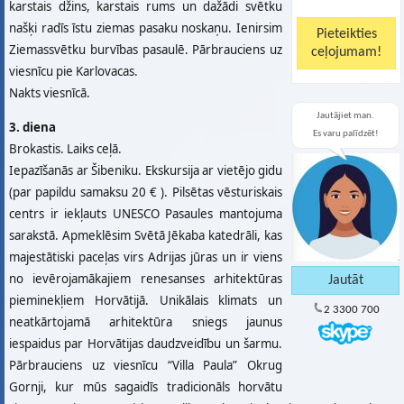
karstais džins, karstais rums un dažādi svētku
našķi radīs īstu ziemas pasaku noskaņu. Ienirsim
Ziemassvētku burvības pasaulē. Pārbrauciens uz
viesnīcu pie Karlovacas.
Nakts viesnīcā.
Jautājiet man.
3. diena
Es varu palīdzēt!
Brokastis. Laiks ceļā.
Iepazīšanās ar Šibeniku. Ekskursija ar vietējo gidu
(par papildu samaksu 20 € ). Pilsētas vēsturiskais
centrs ir iekļauts UNESCO Pasaules mantojuma
sarakstā. Apmeklēsim Svētā Jēkaba katedrāli, kas
majestātiski paceļas virs Adrijas jūras un ir viens
no ievērojamākajiem renesanses arhitektūras
pieminekļiem Horvātijā. Unikālais klimats un
2 3300 700
neatkārtojamā arhitektūra sniegs jaunus
iespaidus par Horvātijas daudzveidību un šarmu.
Pārbrauciens uz viesnīcu “Villa Paula” Okrug
Gornji, kur mūs sagaidīs tradicionāls horvātu