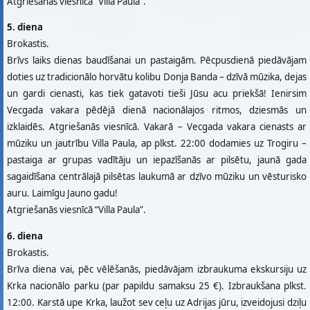
Atgriešanās viesnīcā “Villa Paula”.
5. diena
Brokastis.
Brīvs laiks dienas baudīšanai un pastaigām. Pēcpusdienā piedāvājam
doties uz tradicionālo horvātu kolibu Donja Banda – dzīvā mūzika, dejas
un gardi cienasti, kas tiek gatavoti tieši Jūsu acu priekšā! Ienirsim
Vecgada vakara pēdējā dienā nacionālajos ritmos, dziesmās un
izklaidēs. Atgriešanās viesnīcā. Vakarā – Vecgada vakara cienasts ar
mūziku un jautrību Villa Paula, ap plkst. 22:00 dodamies uz Trogiru –
pastaiga ar grupas vadītāju un iepazīšanās ar pilsētu, jaunā gada
sagaidīšana centrālajā pilsētas laukumā ar dzīvo mūziku un vēsturisko
auru. Laimīgu Jauno gadu!
Atgriešanās viesnīcā “Villa Paula”.
6. diena
Brokastis.
Brīva diena vai, pēc vēlēšanās, piedāvājam izbraukuma ekskursiju uz
Krka nacionālo parku (par papildu samaksu 25 €). Izbraukšana plkst.
12:00. Karstā upe Krka, laužot sev ceļu uz Adrijas jūru, izveidojusi dziļu