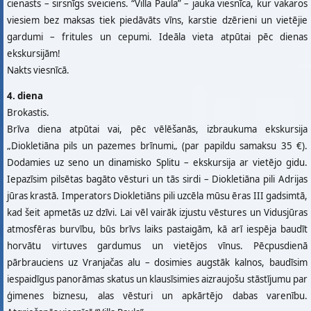
cienasts – sirsnīgs sveiciens. “Villa Paula” – jauka viesnīca, kur vakaros
viesiem bez maksas tiek piedāvāts vīns, karstie dzērieni un vietējie
gardumi – fritules un cepumi. Ideāla vieta atpūtai pēc dienas
ekskursijām!
Nakts viesnīcā.
4. diena
Brokastis.
Brīva diena atpūtai vai, pēc vēlēšanās, izbraukuma ekskursija
„Diokletiāna pils un pazemes brīnumi„ (par papildu samaksu 35 €).
Dodamies uz seno un dinamisko Splitu – ekskursija ar vietējo gidu.
Iepazīsim pilsētas bagāto vēsturi un tās sirdi – Diokletiāna pili Adrijas
jūras krastā. Imperators Diokletiāns pili uzcēla mūsu ēras III gadsimtā,
kad šeit apmetās uz dzīvi. Lai vēl vairāk izjustu vēstures un Vidusjūras
atmosfēras burvību, būs brīvs laiks pastaigām, kā arī iespēja baudīt
horvātu virtuves gardumus un vietējos vīnus. Pēcpusdienā
pārbrauciens uz Vranjačas alu – dosimies augstāk kalnos, baudīsim
iespaidīgus panorāmas skatus un klausīsimies aizraujošu stāstījumu par
ģimenes biznesu, alas vēsturi un apkārtējo dabas varenību.