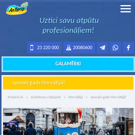
Uztici savu atpūtu
profesionāļiem!
23 220 000
20080600
GALAMĒRĶI
Jaunais gads Horvātijā!
Antario.lv
»
Autobusu ceļojumi
»
Horvātija
» Jaunais gads Horvātijā!