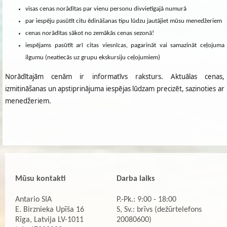
visas cenas norādītas par vienu personu divvietīgajā numurā
par iespēju pasūtīt citu ēdināšanas tipu lūdzu jautājiet mūsu menedžeriem
cenas norādītas sākot no zemākās cenas sezonā!
iespējams pasūtīt arī citas viesnīcas, pagarināt vai samazināt ceļojuma
ilgumu (neatiecās uz grupu ekskursiju ceļojumiem)
Norādītajām cenām ir informatīvs raksturs. Aktuālas cenas,
izmitināšanas un apstiprinājuma iespējas lūdzam precizēt, sazinoties ar
menedžeriem.
Mūsu kontakti
Darba laiks
Antario SIA
P.-Pk.: 9:00 - 18:00
E. Birznieka Upīša 16
S, Sv.: brīvs (dežūrtelefons
Rīga, Latvija LV-1011
20080600)