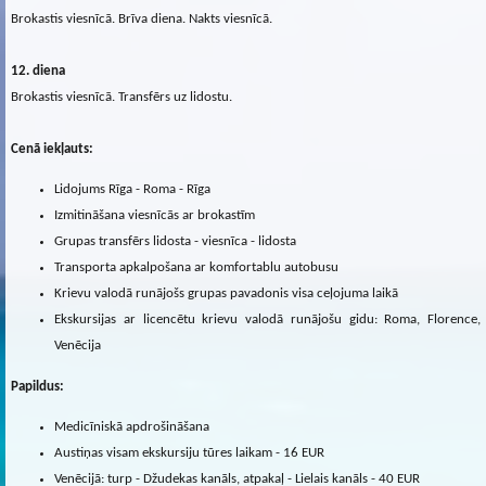
Brokastis viesnīcā. Brīva diena. Nakts viesnīcā.
12. diena
Brokastis viesnīcā. Transfērs uz lidostu.
Cenā iekļauts:
Lidojums Rīga - Roma - Rīga
Izmitināšana viesnīcās ar brokastīm
Grupas transfērs lidosta - viesnīca - lidosta
Transporta apkalpošana ar komfortablu autobusu
Krievu valodā runājošs grupas pavadonis visa ceļojuma laikā
Ekskursijas ar licencētu krievu valodā runājošu gidu: Roma, Florence,
Venēcija
Papildus:
Medicīniskā apdrošināšana
Austiņas visam ekskursiju tūres laikam - 16 EUR
Venēcijā: turp - Džudekas kanāls, atpakaļ - Lielais kanāls - 40 EUR