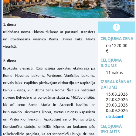
1. diena
Ielidošana Romā. Lidostā tikšanās ar pārstāvi. Transfērs
CEĻOJUMA CENA
un izmitināšana viesnīcā Romā. Brīvais laiks. Nakts
no 1220.00
viesnīcā.
€
CEĻOJUMA
2. diena
ILGUMS
Brokastis viesnīcā. Kājāmgājēju apskates ekskursija pa
11 naktis
Romu: Navonas laukums, Panteons, Venēcijas laukums.
IZBRAUKŠANAS
Brīvais laiks. Papildus piedāvājam ekskursiju uz Kapitolija
DATUMI
kalnu – vietu, kur dzima Senā Roma. Šeit jūs redzēsiet
15.08.2026
slaveno Belvederu ar panorāmas skatu uz Mūžīgo pilsētu,
22.08.2026
29.08.2026
kā arī seno Santa Maria in Aracoeli baziliku ar
05.09.2026
brīnumaino Dievmātes ikonu, svētās Helēnas kapavietu
citi datumi
un Pinturikjo freskām. Apskatīsiet seno Romas altāri,
CEĻOJUMĀ
Konstantīna statuju, unikālās kāpnes un laukumu pēc
IEKĻAUTS
Mikelandželo projekta, kā arī senromiešu būvju drupas.