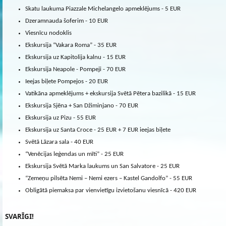
Skatu laukuma Piazzale Michelangelo apmeklējums - 5 EUR
Dzeramnauda šoferim - 10 EUR
Viesnīcu nodoklis
Ekskursija “Vakara Roma” - 35 EUR
Ekskursija uz Kapitolija kalnu - 15 EUR
Ekskursija Neapole - Pompeji - 70 EUR
Ieejas biļete Pompejos - 20 EUR
Vatikāna apmeklējums + ekskursija Svētā Pētera bazilikā - 15 EUR
Ekskursija Sjēna + San Džiminjano - 70 EUR
Ekskursija uz Pizu - 55 EUR
Ekskursija uz Santa Croce - 25 EUR + 7 EUR ieejas biļete
Svētā Lāzara sala - 40 EUR
“Venēcijas leģendas un mīti” - 25 EUR
Ekskursija Svētā Marka laukums un San Salvatore - 25 EUR
“Zemeņu pilsēta Nemi – Nemi ezers – Kastel Gandolfo” - 55 EUR
Obligātā piemaksa par vienvietīgu izvietošanu viesnīcā - 420 EUR
SVARĪGI!