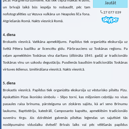
picas Margherita dzimtene, kas tiek cepta malkas krāsnīs,
un brīvajā laikā būs iespēja to nobaudīt, pēc tam
27 077 039
nofotografēties uz Vezuva vulkāna un Neapoles līča fona.
Atgriešanās Romā. Nakts viesnīcā Romā.
4. diena
Brokastis viesnīcā. Vatikāna apmeklējums. Papildus tiek organizēta ekskursija uz
Svētā Pētera baziliku ar licencētu gidu. Pārbrauciens uz Toskānas reģionu. Pa
ceļam apmeklēsim Toskānas vīna darītavu (dibināta 1845. gadā) ar tradicionālo
Toskānas vīnu un uzkodu degustāciju. Pusdienās baudīsim tradicionālās Toskānas
virtuves ēdienus. Izmitināšana viesnīcā. Nakts viesnīcā.
5. diena
Brokastis viesnīcā. Papildus tiek organizēta ekskursija uz vēsturisko pilsētu Pizu.
Apskatīsim Pizas ikonisko simbolu – Slīpo torni, kas miljoniem ceļotāju no visas
pasaules raisa brīnuma, pārsteiguma un ziņkāres sajūtu, kā arī seno Brīnumu
laukumu, Baptistēriju, katedrāli, Camposanto kapsētu, apmeklēsim tradicionālo
suvenīru tirgu. Jūs dzirdēsiet galvenās pilsētas leģendas un sajutīsiet tās
noslēpumaino viduslaiku dvēseli! Brīvais laiks vai pēc vēlēšanās papildus