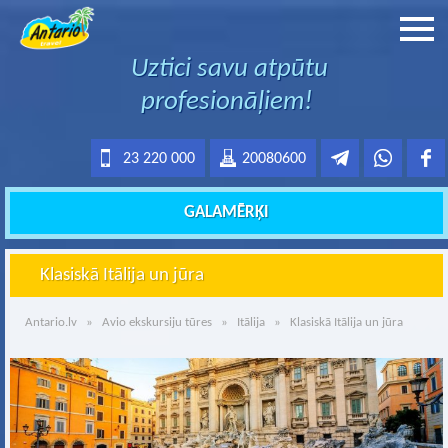
Uztici savu atpūtu
profesionāļiem!
23 220 000
20080600
GALAMĒRĶI
Klasiskā Itālija un jūra
Antario.lv
»
Avio ekskursiju tūres
»
Itālija
» Klasiskā Itālija un jūra