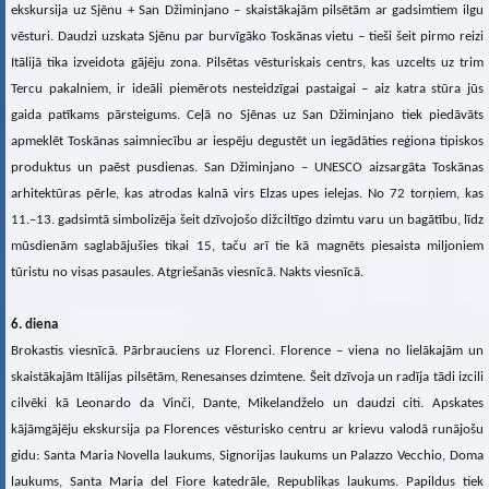
ekskursija uz Sjēnu + San Džiminjano – skaistākajām pilsētām ar gadsimtiem ilgu
vēsturi. Daudzi uzskata Sjēnu par burvīgāko Toskānas vietu – tieši šeit pirmo reizi
Itālijā tika izveidota gājēju zona. Pilsētas vēsturiskais centrs, kas uzcelts uz trim
Tercu pakalniem, ir ideāli piemērots nesteidzīgai pastaigai – aiz katra stūra jūs
gaida patīkams pārsteigums. Ceļā no Sjēnas uz San Džiminjano tiek piedāvāts
apmeklēt Toskānas saimniecību ar iespēju degustēt un iegādāties reģiona tipiskos
produktus un paēst pusdienas. San Džiminjano – UNESCO aizsargāta Toskānas
arhitektūras pērle, kas atrodas kalnā virs Elzas upes ielejas. No 72 torņiem, kas
11.–13. gadsimtā simbolizēja šeit dzīvojošo dižciltīgo dzimtu varu un bagātību, līdz
mūsdienām saglabājušies tikai 15, taču arī tie kā magnēts piesaista miljoniem
tūristu no visas pasaules. Atgriešanās viesnīcā. Nakts viesnīcā.
6. diena
Brokastis viesnīcā. Pārbrauciens uz Florenci. Florence – viena no lielākajām un
skaistākajām Itālijas pilsētām, Renesanses dzimtene. Šeit dzīvoja un radīja tādi izcili
cilvēki kā Leonardo da Vinči, Dante, Mikelandželo un daudzi citi. Apskates
kājāmgājēju ekskursija pa Florences vēsturisko centru ar krievu valodā runājošu
gidu: Santa Maria Novella laukums, Signorijas laukums un Palazzo Vecchio, Doma
laukums, Santa Maria del Fiore katedrāle, Republikas laukums. Papildus tiek