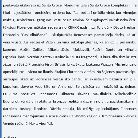
piedāvāta ekskursija uz Santa Croce. Monumentālais Santa Croce komplekss ir ne
tikai majestātiska franciskāņu ordeņa baznīca, bet arī unikāla vieta, kur vienojas
māksla, arhitektūra, garīgums, vēsture un atmiņa. Šeit apkopoti vairāk nekā četri
tūkstoši Florences mākslas šedevru no XIII–XX gadsimta. To vidū – Džoto freskas,
Donatello “Pasludināšana” – skulpturālās Renesanses pamatlicēja darbs, kā arī
viņa krusts. Jūs redzēsiet Vazāri un viņa sekotāju gleznas, kā arī izcilu personību
kapenes: Vazāri, Galileja, Mikelandželo, Makjavelli, Rosīni, Dante un Mihaila
Oginska. Īpašu vērtību pārstāv Dzīvinošā Krusta fragmenti, uz kura tika sists krustā
Jēzus, un Svētā Franciska tērpi. Brīvais laiks. Skatu laukuma Piazzale Michelangelo
apmeklējums – viena no ikoniskākajām Florences vietām. No šejienes paveras elpu
aizraujoši skati uz Florences vēsturisko centru ar skaistajiem baznīcu un piļu
kupoliem, slaveno Veco tiltu un Arno upi. Šeit pilsētu var redzēt kā uz delnas.
Laukums nosaukts Renesanses laikmeta slavenā mākslinieka Mikelandželo
Buonaroti vārdā un rotāts ar bronzas replikām dažiem no viņa pazīstamākajiem
darbiem, tostarp ikonisko Dāvida statuju, kā mūžīgs apliecinājums Florences
renesanses mantojumam. Pārbrauciens uz Veneto reģionu. Izmitināšana viesnīcā
Veneto reģionā. Nakts viesnīcā.