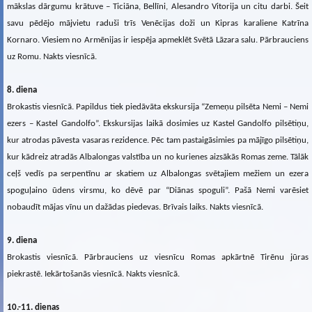
mākslas dārgumu krātuve – Ticiāna, Bellīni, Alesandro Vitorija un citu darbi. Šeit
savu pēdējo mājvietu raduši trīs Venēcijas doži un Kipras karaliene Katrīna
Kornaro. Viesiem no Armēnijas ir iespēja apmeklēt Svētā Lāzara salu. Pārbrauciens
uz Romu. Nakts viesnīcā.
8. diena
Brokastis viesnīcā. Papildus tiek piedāvāta ekskursija “Zemeņu pilsēta Nemi – Nemi
ezers – Kastel Gandolfo”. Ekskursijas laikā dosimies uz Kastel Gandolfo pilsētiņu,
kur atrodas pāvesta vasaras rezidence. Pēc tam pastaigāsimies pa mājīgo pilsētiņu,
kur kādreiz atradās Albalongas valstība un no kurienes aizsākās Romas zeme. Tālāk
ceļš vedīs pa serpentīnu ar skatiem uz Albalongas svētajiem mežiem un ezera
spoguļaino ūdens virsmu, ko dēvē par “Diānas spoguli”. Pašā Nemi varēsiet
nobaudīt mājas vīnu un dažādas piedevas. Brīvais laiks. Nakts viesnīcā.
9. diena
Brokastis viesnīcā. Pārbrauciens uz viesnīcu Romas apkārtnē Tirēnu jūras
piekrastē. Iekārtošanās viesnīcā. Nakts viesnīcā.
10.-11. dienas