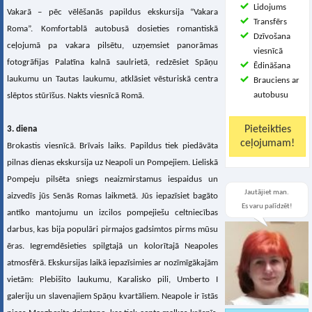
Lidojums
Vakarā – pēc vēlēšanās papildus ekskursija “Vakara
Transfērs
Roma”. Komfortablā autobusā dosieties romantiskā
Dzīvošana
ceļojumā pa vakara pilsētu, uzņemsiet panorāmas
viesnīcā
fotogrāfijas Palatīna kalnā saulrietā, redzēsiet Spāņu
Ēdināšana
laukumu un Tautas laukumu, atklāsiet vēsturiskā centra
Brauciens ar
autobusu
slēptos stūrīšus. Nakts viesnīcā Romā.
3. diena
Brokastis viesnīcā. Brīvais laiks. Papildus tiek piedāvāta
pilnas dienas ekskursija uz Neapoli un Pompejiem. Lieliskā
Pompeju pilsēta sniegs neaizmirstamus iespaidus un
Jautājiet man.
aizvedīs jūs Senās Romas laikmetā. Jūs iepazīsiet bagāto
Es varu palīdzēt!
antīko mantojumu un izcilos pompejiešu celtniecības
darbus, kas bija populāri pirmajos gadsimtos pirms mūsu
ēras. Iegremdēsieties spilgtajā un kolorītajā Neapoles
atmosfērā. Ekskursijas laikā iepazīsimies ar nozīmīgākajām
vietām: Plebišito laukumu, Karalisko pili, Umberto I
galeriju un slavenajiem Spāņu kvartāliem. Neapole ir īstās