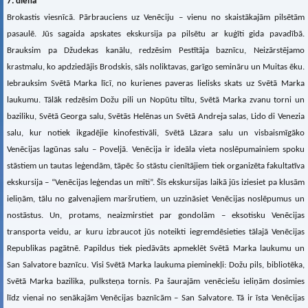
7. diena
Brokastis viesnīcā. Pārbrauciens uz Venēciju – vienu no skaistākajām pilsētām
pasaulē. Jūs sagaida apskates ekskursija pa pilsētu ar kuģīti gida pavadībā.
Brauksim pa Džudekas kanālu, redzēsim Pestītāja baznīcu, Neizārstējamo
krastmalu, ko apdziedājis Brodskis, sāls noliktavas, garīgo semināru un Muitas ēku.
Iebrauksim Svētā Marka līcī, no kurienes paveras lielisks skats uz Svētā Marka
laukumu. Tālāk redzēsim Dožu pili un Nopūtu tiltu, Svētā Marka zvanu torni un
baziliku, Svētā Georga salu, Svētās Helēnas un Svētā Andreja salas, Lido di Venezia
salu, kur notiek ikgadējie kinofestivāli, Svētā Lāzara salu un visbaismīgāko
Venēcijas lagūnas salu – Poveljā. Venēcija ir ideāla vieta noslēpumainiem spoku
stāstiem un tautas leģendām, tāpēc šo stāstu cienītājiem tiek organizēta fakultatīva
ekskursija – “Venēcijas leģendas un mīti”. Šīs ekskursijas laikā jūs iziesiet pa klusām
ieliņām, tālu no galvenajiem maršrutiem, un uzzināsiet Venēcijas noslēpumus un
nostāstus. Un, protams, neaizmirstiet par gondolām – eksotisku Venēcijas
transporta veidu, ar kuru izbraucot jūs noteikti iegremdēsieties tālajā Venēcijas
Republikas pagātnē. Papildus tiek piedāvāts apmeklēt Svētā Marka laukumu un
San Salvatore baznīcu. Visi Svētā Marka laukuma pieminekļi: Dožu pils, bibliotēka,
Svētā Marka bazilika, pulksteņa tornis. Pa šaurajām venēciešu ieliņām dosimies
līdz vienai no senākajām Venēcijas baznīcām – San Salvatore. Tā ir īsta Venēcijas