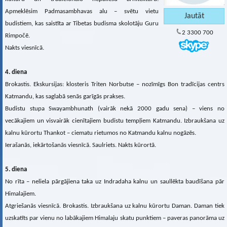
Apmeklēsim Padmasambhavas alu – svētu vietu
budistiem, kas saistīta ar Tibetas budisma skolotāju Guru
2 3300 700
Rimpočē.
Nakts viesnīcā.
4. diena
Brokastis. Ekskursijas: klosteris Triten Norbutse – nozīmīgs Bon tradīcijas centrs
Katmandu, kas saglabā senās garīgās prakses.
Budistu stupa Swayambhunath (vairāk nekā 2000 gadu sena) – viens no
vecākajiem un visvairāk cienītajiem budistu tempļiem Katmandu. Izbraukšana uz
kalnu kūrortu Thankot – ciematu rietumos no Katmandu kalnu nogāzēs.
Ierašanās, iekārtošanās viesnīcā. Saulriets. Nakts kūrortā.
5. diena
No rīta – neliela pārgājiena taka uz Indradaha kalnu un saullēkta baudīšana pār
Himalajiem.
Atgriešanās viesnīcā. Brokastis. Izbraukšana uz kalnu kūrortu Daman. Daman tiek
uzskatīts par vienu no labākajiem Himalaju skatu punktiem – paveras panorāma uz