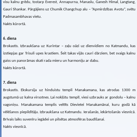
visu kalnu grēdu, tostarp Everest, Annapurna, Manaslu, Ganesh Himal, Langtang,
Gauri Shankar. Pārgājiens uz Chumik Changchup alu – “Apmirdzības Avotu”, svētu
Padmasambhavas vietu.
Nakts kūrortā.
6. diena
Brokastis. Izbraukšana uz Kurintar – zaļu oāzi uz dienvidiem no Katmandu, kas
izstiepjas gar Trisuli upes krastiem. Šeit takas vijās cauri dārziem, bet svaigs kalnu
gaiss un panorāmas skati rada mieru un harmoniju ar dabu.
Nakts kūrortā.
7. diena
Brokastis. Ekskursija uz hinduistu templi Manakamana, kas atrodas 1300 m
augstumā uz kalna virsotnes. Lai nokļūtu templī, viesi uzbrauks ar gondolu – kalnu
vagoniņu. Manakamana templis veltīts Dievietei Manakamānai, kuru godā kā
vēlēšanos piepildītāju. Izbraukšana uz Katmandu. Ierašanās, iekārtošanās viesnīcā.
Brīvais laiks suvenīru iegādei un pilsētas atmosfēras baudīšanai.
Nakts viesnīcā.