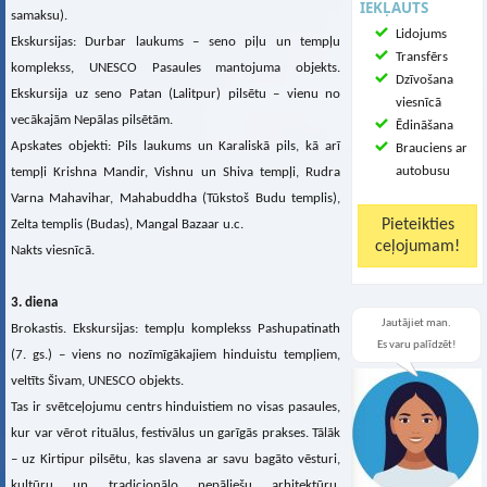
IEKĻAUTS
samaksu).
Lidojums
Ekskursijas: Durbar laukums – seno piļu un tempļu
Transfērs
komplekss, UNESCO Pasaules mantojuma objekts.
Dzīvošana
Ekskursija uz seno Patan (Lalitpur) pilsētu – vienu no
viesnīcā
vecākajām Nepālas pilsētām.
Ēdināšana
Apskates objekti: Pils laukums un Karaliskā pils, kā arī
Brauciens ar
autobusu
tempļi Krishna Mandir, Vishnu un Shiva tempļi, Rudra
Varna Mahavihar, Mahabuddha (Tūkstoš Budu templis),
Zelta templis (Budas), Mangal Bazaar u.c.
Nakts viesnīcā.
3. diena
Jautājiet man.
Brokastis. Ekskursijas: tempļu komplekss Pashupatinath
Es varu palīdzēt!
(7. gs.) – viens no nozīmīgākajiem hinduistu tempļiem,
veltīts Šivam, UNESCO objekts.
Tas ir svētceļojumu centrs hinduistiem no visas pasaules,
kur var vērot rituālus, festivālus un garīgās prakses. Tālāk
– uz Kirtipur pilsētu, kas slavena ar savu bagāto vēsturi,
kultūru un tradicionālo nepāliešu arhitektūru.