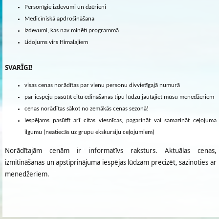
Personīgie izdevumi un dzērieni
Medicīniskā apdrošināšana
Izdevumi, kas nav minēti programmā
Lidojums virs Himalajiem
SVARĪGI!
visas cenas norādītas par vienu personu divvietīgajā numurā
par iespēju pasūtīt citu ēdināšanas tipu lūdzu jautājiet mūsu menedžeriem
cenas norādītas sākot no zemākās cenas sezonā!
iespējams pasūtīt arī citas viesnīcas, pagarināt vai samazināt ceļojuma
ilgumu (neatiecās uz grupu ekskursiju ceļojumiem)
Norādītajām cenām ir informatīvs raksturs. Aktuālas cenas,
izmitināšanas un apstiprinājuma iespējas lūdzam precizēt, sazinoties ar
menedžeriem.