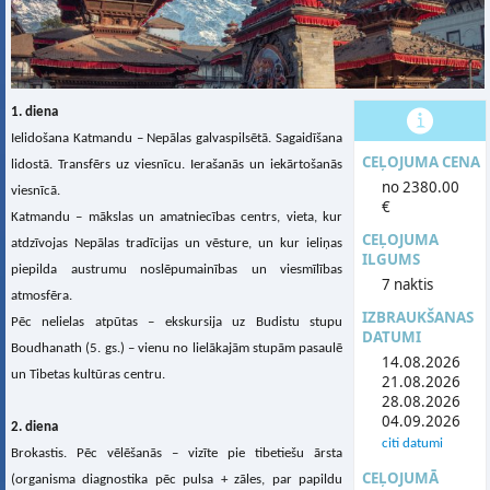
1. diena
Ielidošana Katmandu – Nepālas galvaspilsētā. Sagaidīšana
CEĻOJUMA CENA
lidostā. Transfērs uz viesnīcu. Ierašanās un iekārtošanās
no 2380.00
viesnīcā.
€
Katmandu – mākslas un amatniecības centrs, vieta, kur
CEĻOJUMA
atdzīvojas Nepālas tradīcijas un vēsture, un kur ieliņas
ILGUMS
piepilda austrumu noslēpumainības un viesmīlības
7 naktis
atmosfēra.
IZBRAUKŠANAS
Pēc nelielas atpūtas – ekskursija uz Budistu stupu
DATUMI
Boudhanath (5. gs.) – vienu no lielākajām stupām pasaulē
14.08.2026
un Tibetas kultūras centru.
21.08.2026
28.08.2026
04.09.2026
2. diena
citi datumi
Brokastis. Pēc vēlēšanās – vizīte pie tibetiešu ārsta
CEĻOJUMĀ
(organisma diagnostika pēc pulsa + zāles, par papildu