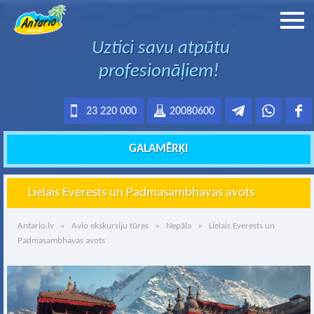
Uztici savu atpūtu
profesionāļiem!
23 220 000
20080600
GALAMĒRĶI
Lielais Everests un Padmasambhavas avots
Antario.lv
»
Avio ekskursiju tūres
»
Nepāla
» Lielais Everests un
Padmasambhavas avots