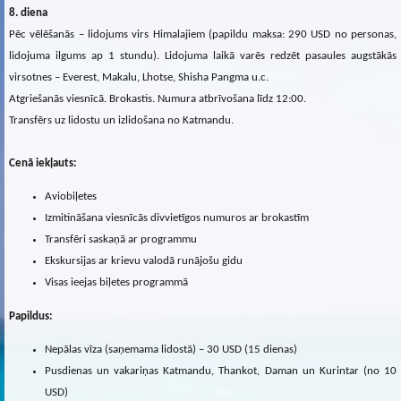
8. diena
Pēc vēlēšanās – lidojums virs Himalajiem (papildu maksa: 290 USD no personas,
lidojuma ilgums ap 1 stundu). Lidojuma laikā varēs redzēt pasaules augstākās
virsotnes – Everest, Makalu, Lhotse, Shisha Pangma u.c.
Atgriešanās viesnīcā. Brokastis. Numura atbrīvošana līdz 12:00.
Transfērs uz lidostu un izlidošana no Katmandu.
Cenā iekļauts:
Aviobiļetes
Izmitināšana viesnīcās divvietīgos numuros ar brokastīm
Transfēri saskaņā ar programmu
Ekskursijas ar krievu valodā runājošu gidu
Visas ieejas biļetes programmā
Papildus:
Nepālas vīza (saņemama lidostā) – 30 USD (15 dienas)
Pusdienas un vakariņas Katmandu, Thankot, Daman un Kurintar (no 10
USD)