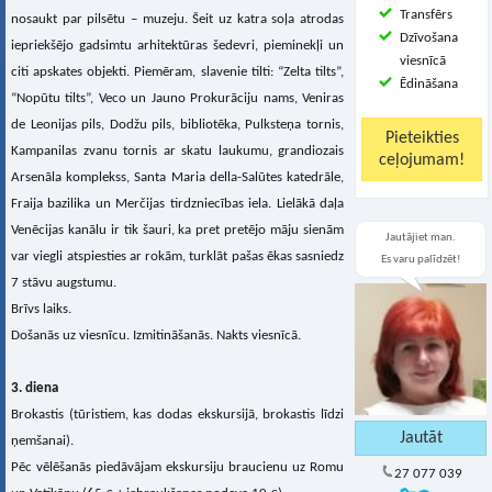
Transfērs
nosaukt par pilsētu – muzeju. Šeit uz katra soļa atrodas
Dzīvošana
iepriekšējo gadsimtu arhitektūras šedevri, pieminekļi un
viesnīcā
citi apskates objekti. Piemēram, slavenie tilti: “Zelta tilts”,
Ēdināšana
“Nopūtu tilts”, Veco un Jauno Prokurāciju nams, Veniras
de Leonijas pils, Dodžu pils, bibliotēka, Pulksteņa tornis,
Kampanilas zvanu tornis ar skatu laukumu, grandiozais
Arsenāla komplekss, Santa Maria della-Salūtes katedrāle,
Fraija bazilika un Merčijas tirdzniecības iela. Lielākā daļa
Venēcijas kanālu ir tik šauri, ka pret pretējo māju sienām
Jautājiet man.
var viegli atspiesties ar rokām, turklāt pašas ēkas sasniedz
Es varu palīdzēt!
7 stāvu augstumu.
Brīvs laiks.
Došanās uz viesnīcu. Izmitināšanās. Nakts viesnīcā.
3. diena
Brokastis (tūristiem, kas dodas ekskursijā, brokastis līdzi
ņemšanai).
Pēc vēlēšanās piedāvājam ekskursiju braucienu uz Romu
27 077 039