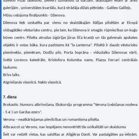
slaveno Pizas laukumu, pievērš uzmanību tā dārzam, skaistajām ielām ar arku
galerijām , universitātes kvartālu, kurā strādāja dižais pētnieks - Galileo Galilejs.
Mūsu ceļojuma finālpunkts - Dženova.
Dženova tiek uzskatīta par vienu no skaistākajām Itālijas pilsētām ar Eiropā
visbagātāko vēsturisko centru, pie tam, ka Dženova ir smagās rūpniecības un kuģu
būves centrs. Pilsēta atrodas Ligūrijas jūras līča krastā un tās galvenais apskates
objekts ir ostas bāka, kura pazīstams kā “la Lanterna”. Pilsētā ir daudz vēsturisku
pieminekļu, piemēram, Dodžu pils, Porta Soprāna - viduslaiku Dženovas vārti,
Svētā Lorenco katedrāle, Kristofora Kolumba nams, Piazza Ferrari centrālais
laukums.
Brīvs laiks.
Atgriešanās viesnīcā. Nakts viesnīcā.
7. diena
Brokastis. Numuru atbrīvošana. Ekskursiju programma “Verona (ceļošanas nodeva
- 5 € ) un Gardas ezers”.
Verona – neatkārtojamas pievilcības un romantisma pilsēta.
Atbraucot uz Veronu, nav iespējams nenovērtēt tās unikalitāti un skaistumu
Šeit var redzēt vietas, kas saistītas ar Aligjēras Danti. Var pastaigāties pa ieliņām,