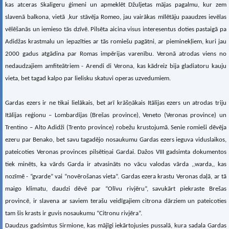
kas atceras Skaligeru ģimeni un apmeklēt Džuljetas mājas pagalmu, kur zem
slavenā balkona, vietā ,kur stāvēja Romeo, jau vairākas mīlētāju paaudzes ievēlas
vēlēšanās un iemieso tās dzīvē. Pilsēta aicina visus interesentus doties pastaigā pa
Adidžas krastmalu un iepazīties ar tās romiešu pagātni, ar pieminekļiem, kuri jau
2000 gadus atgādina par Romas impērijas varenību. Veronā atrodas viens no
nedaudzajiem amfiteātriem - Arendi di Verona, kas kādreiz bija gladiatoru kauju
vieta, bet tagad kalpo par lielisku skatuvi operas uzvedumiem.
Gardas ezers ir ne tikai lielākais, bet arī krāšņākais Itālijas ezers un atrodas triju
Itālijas reģionu – Lombardijas (Brešas province), Veneto (Veronas province) un
Trentino – Alto Adidži (Trento province) robežu krustojumā. Senie romieši dēvēja
ezeru par Benako, bet savu tagadējo nosaukumu Gardas ezers ieguva viduslaikos,
pateicoties Veronas provinces pilsētiņai Gardai. Dažos VIII gadsimta dokumentos
tiek minēts, ka vārds Garda ir atvasināts no vācu valodas vārda ,,warda,, kas
nozīmē - “gvarde” vai “novērošanas vieta”. Gardas ezera krastu Veronas daļā, ar tā
maigo klimatu, daudzi dēvē par “Olīvu rivjēru”, savukārt piekraste Brešas
provincē, ir slavena ar saviem terašu veidīgajiem citrona dārziem un pateicoties
tam šis krasts ir guvis nosaukumu “Citronu rivjēra”.
Daudzus gadsimtus Sirmione, kas mājīgi iekārtojusies pussalā, kura sadala Gardas