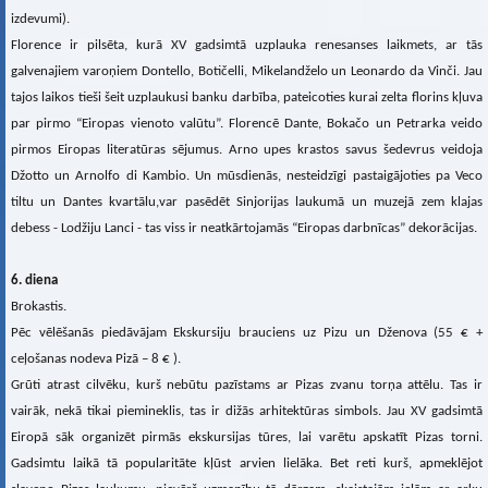
izdevumi).
Florence ir pilsēta, kurā XV gadsimtā uzplauka renesanses laikmets, ar tās
galvenajiem varoņiem Dontello, Botičelli, Mikelandželo un Leonardo da Vinči. Jau
tajos laikos tieši šeit uzplaukusi banku darbība, pateicoties kurai zelta florins kļuva
par pirmo “Eiropas vienoto valūtu”. Florencē Dante, Bokačo un Petrarka veido
pirmos Eiropas literatūras sējumus. Arno upes krastos savus šedevrus veidoja
Džotto un Arnolfo di Kambio. Un mūsdienās, nesteidzīgi pastaigājoties pa Veco
tiltu un Dantes kvartālu,var pasēdēt Sinjorijas laukumā un muzejā zem klajas
debess - Lodžiju Lanci - tas viss ir neatkārtojamās “Eiropas darbnīcas” dekorācijas.
6. diena
Brokastis.
Pēc vēlēšanās piedāvājam Ekskursiju brauciens uz Pizu un Dženova (55 € +
ceļošanas nodeva Pizā – 8 € ).
Grūti atrast cilvēku, kurš nebūtu pazīstams ar Pizas zvanu torņa attēlu. Tas ir
vairāk, nekā tikai piemineklis, tas ir dižās arhitektūras simbols. Jau XV gadsimtā
Eiropā sāk organizēt pirmās ekskursijas tūres, lai varētu apskatīt Pizas torni.
Gadsimtu laikā tā popularitāte kļūst arvien lielāka. Bet reti kurš, apmeklējot