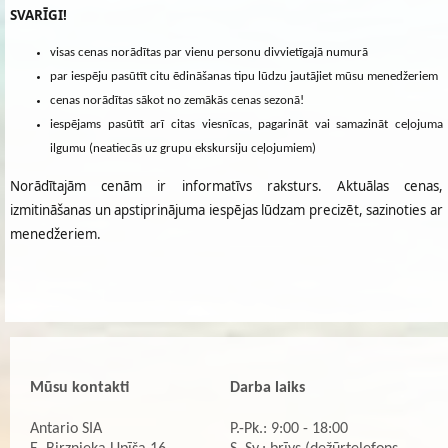
SVARĪGI!
visas cenas norādītas par vienu personu divvietīgajā numurā
par iespēju pasūtīt citu ēdināšanas tipu lūdzu jautājiet mūsu menedžeriem
cenas norādītas sākot no zemākās cenas sezonā!
iespējams pasūtīt arī citas viesnīcas, pagarināt vai samazināt ceļojuma
ilgumu (neatiecās uz grupu ekskursiju ceļojumiem)
Norādītajām cenām ir informatīvs raksturs. Aktuālas cenas,
izmitināšanas un apstiprinājuma iespējas lūdzam precizēt, sazinoties ar
menedžeriem.
Mūsu kontakti
Darba laiks
Antario SIA
P.-Pk.: 9:00 - 18:00