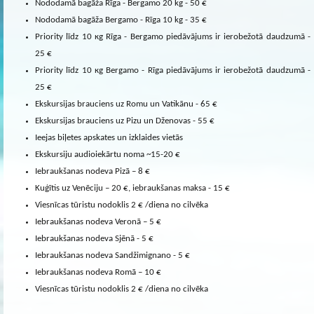
Nododamā bagāža Rīga - Bergamo 20 kg - 50 €
Nododamā bagāža Bergamo - Rīga 10 kg - 35 €
Priority līdz 10 кg Rīga - Bergamo piedāvājums ir ierobežotā daudzumā -
25 €
Priority līdz 10 кg Bergamo - Rīga piedāvājums ir ierobežotā daudzumā -
25 €
Ekskursijas brauciens uz Romu un Vatikānu - 65 €
Ekskursijas brauciens uz Pizu un Dženovas - 55 €
Ieejas biļetes apskates un izklaides vietās
Ekskursiju audioiekārtu noma ~15-20 €
Iebraukšanas nodeva Pizā – 8 €
Kuģītis uz Venēciju – 20 €, iebraukšanas maksa - 15 €
Viesnīcas tūristu nodoklis 2 € /diena no cilvēka
Iebraukšanas nodeva Veronā – 5 €
Iebraukšanas nodeva Sjēnā - 5 €
Iebraukšanas nodeva Sandžimignano - 5 €
Iebraukšanas nodeva Romā – 10 €
Viesnīcas tūristu nodoklis 2 € /diena no cilvēka