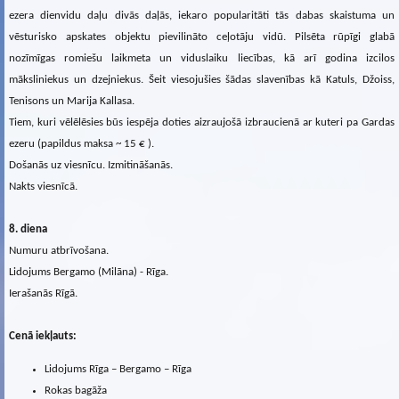
ezera dienvidu daļu divās daļās, iekaro popularitāti tās dabas skaistuma un
vēsturisko apskates objektu pievilināto ceļotāju vidū. Pilsēta rūpīgi glabā
nozīmīgas romiešu laikmeta un viduslaiku liecības, kā arī godina izcilos
māksliniekus un dzejniekus. Šeit viesojušies šādas slavenības kā Katuls, Džoiss,
Tenisons un Marija Kallasa.
Tiem, kuri vēlēlēsies būs iespēja doties aizraujošā izbraucienā ar kuteri pa Gardas
ezeru (papildus maksa ~ 15 € ).
Došanās uz viesnīcu. Izmitināšanās.
Nakts viesnīcā.
8. diena
Numuru atbrīvošana.
Lidojums Bergamo (Milāna) - Rīga.
Ierašanās Rīgā.
Cenā iekļauts:
Lidojums Rīga – Bergamo – Rīga
Rokas bagāža