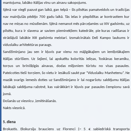
mantojuma, labāko Itālijas vīnu un ainavu sakopojums.
Sjēnā var viegli pazust gan laikā, gan telpā – šīs pilsētas pamatveidols un tradīcijas
nav mainījušās pēdējo 700 gadu laikā. Tās ielas ir piepildītas ar kontrastiem kur
nav ne miņas no mūsdienām. Sjēnā nemanot mēs pārceļamies uz XIV gadsimtu, uz
pilsētu, kura ir slavena ar saviem pieminekļiem: katedrāle, pie kuras radīšanas ir
strādājuši labākie XIII gadsimta meistari. Izsmalcinātais Deli Kampo laukums ir
viduslaiku arhitektūras paraugs.
Sandžiminjano jau sen ir kļuvis par vienu no mājīgākajiem un iemīļotākajiem
Itālijas stūrīšiem. Uz šejieni, lai apskatītu kolorītās ieliņas, Toskānas keramiku,
torņus un brīnišķīgās ainavas, dodas miljoniem tūristu no visas pasaules.
Pateicoties tieši torņiem, šo vietu ir iesākuši saukt par “Viduslaiku Manhetenu”. Ne
mazāk svarīgs iemesls doties uz Sandžiminjano ir lai nogaršotu saldējumu Itālijas
labākajā saldējuma ražotnē, kas vairākkārt ir kļuvis par pasaules čempionu savā
jomā.
Došanās uz viesnīcu ,izmitināšanās.
Nakts viesnīcā.
5. diena
Brokastis. Ekskursiju brauciens uz Florenci (~ 5 € sabiedriskā transporta