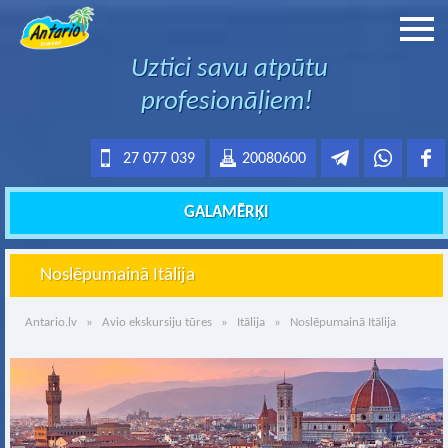
Uztici savu atpūtu
profesionāļiem!
27 077 039
20080600
GALAMĒRĶI
Noslēpumainā Itālija
Antario.lv
»
Avio ekskursiju tūres
»
Itālija
» Noslēpumainā Itālija