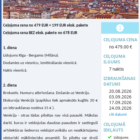
Ceļojuma cena no 479 EUR + 199 EUR eksk. pakete
Ceļojuma cena BEZ eksk. pakete no 678 EUR
CEĻOJUMA CENA
no 479.00 €
1. diena
Lidojums Rīga - Bergamo (Milāna).
CEĻOJUMA
ILGUMS
Dodamies uz viesnīcu, izmitināšanās viesnīcā.
7 naktis
Nakts viesnīcā.
IZBRAUKŠANAS
DATUMI
2. diena
20.08.2026
Brokastis. Numuru atbrīvošana. Došanās uz Venēciju.
03.09.2026
Ekskursija Venēcijā (papildus tiek apmaksāts kuģītis 20 €
17.09.2026
24.09.2026
un iebraukšanas nodeva 15 € ).
citi datumi
Venēcija - otras tādas pilsētas nav visā pasaulē. Mākslas
darbi, kurus ir veidojušas daudzas paaudzes ir sastinguši
CEĻOJUMĀ
IEKĻAUTS
arhitektūras šedevros veidojot unikālu un neatkārtojamu
Lidojums
vēsturiski mākliniecisko ansambli. Šo pilsētu var droši