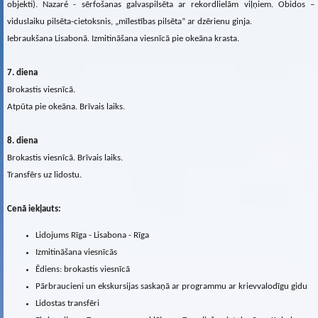
objekti). Nazaré - sērfošanas galvaspilsēta ar rekordlielām viļņiem. Obidos –
viduslaiku pilsēta-cietoksnis, „mīlestības pilsēta” ar dzērienu ginja.
Iebraukšana Lisabonā. Izmitināšana viesnīcā pie okeāna krasta.
7. diena
Brokastis viesnīcā.
Atpūta pie okeāna. Brīvais laiks.
8. diena
Brokastis viesnīcā. Brīvais laiks.
Transfērs uz lidostu.
Cenā iekļauts:
Lidojums Rīga - Lisabona - Rīga
Izmitināšana viesnīcās
Ēdiens: brokastis viesnīcā
Pārbraucieni un ekskursijas saskaņā ar programmu ar krievvalodīgu gidu
Lidostas transfēri