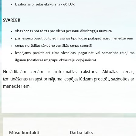
Lisabonas pilsētas ekskursija - 60 EUR
SVARĪGI!
visas cenas norādītas par vienu personu divvietīgajā numurā
par iespēju pasūtīt citu ēdināšanas tipu lūdzu jautājiet mūsu menedžeriem
cenas norādītas sākot no zemākās cenas sezonā!
iespējams pasūtīt arī citas viesnīcas, pagarināt vai samazināt ceļojuma
ilgumu (neatiecās uz grupu ekskursiju ceļojumiem)
Norādītajām cenām ir informatīvs raksturs. Aktuālas cenas,
izmitināšanas un apstiprinājuma iespējas lūdzam precizēt, sazinoties ar
menedžeriem.
Mūsu kontakti
Darba laiks