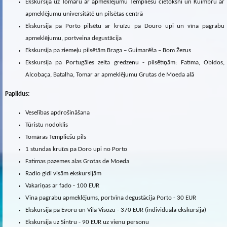
Ekskursija uz Tomaru ar apmeklējumu Templiešu cietoksnī un Kuimbru ar
apmeklējumu universitātē un pilsētas centrā
Ekskursija pa Porto pilsētu ar kruīzu pa Douro upi un vīna pagrabu
apmeklējumu, portveina degustācija
Ekskursija pa ziemeļu pilsētām Braga – Guimarēša – Bom Žezus
Ekskursija pa Portugāles zelta gredzenu - pilsētiņām: Fatima, Obidos,
Alcobaça, Batalha, Tomar ar apmeklējumu Grutas de Moeda alā
Papildus:
Veselības apdrošināšana
Tūristu nodoklis
Tomāras Templiešu pils
1 stundas kruīzs pa Doro upi no Porto
Fatimas pazemes alas Grotas de Moeda
Radio gidi visām ekskursijām
Vakariņas ar fado - 100 EUR
Vīna pagrabu apmeklējums, portvīna degustācija Porto - 30 EUR
Ekskursija pa Evoru un Vila Visozu - 370 EUR (individuāla ekskursija)
Ekskursija uz Sintru - 90 EUR uz vienu personu