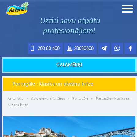
Uztici savu atpūtu
profesionāļiem!
200 80 600
20080600
GALAMĒRĶI
Portugāle - klasika un okeāna brīze
Antario.lv
»
Avio ekskursiju tūres
»
Portugāle
» Portugāle - klasika un
okeāna brīze