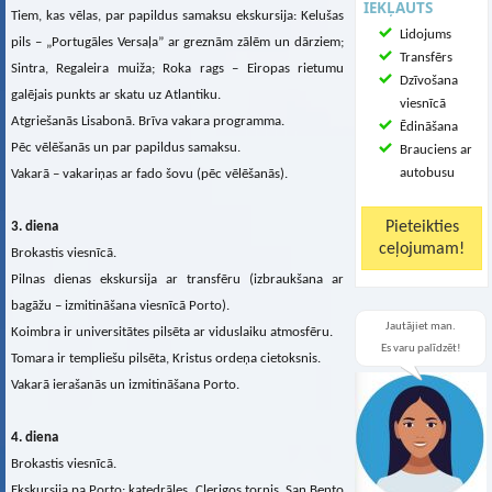
IEKĻAUTS
Tiem, kas vēlas, par papildus samaksu ekskursija: Kelušas
Lidojums
pils – „Portugāles Versaļa” ar greznām zālēm un dārziem;
Transfērs
Sintra, Regaleira muiža; Roka rags – Eiropas rietumu
Dzīvošana
galējais punkts ar skatu uz Atlantiku.
viesnīcā
Atgriešanās Lisabonā. Brīva vakara programma.
Ēdināšana
Pēc vēlēšanās un par papildus samaksu.
Brauciens ar
autobusu
Vakarā – vakariņas ar fado šovu (pēc vēlēšanās).
3. diena
Brokastis viesnīcā.
Pilnas dienas ekskursija ar transfēru (izbraukšana ar
bagāžu – izmitināšana viesnīcā Porto).
Jautājiet man.
Koimbra ir universitātes pilsēta ar viduslaiku atmosfēru.
Es varu palīdzēt!
Tomara ir templiešu pilsēta, Kristus ordeņa cietoksnis.
Vakarā ierašanās un izmitināšana Porto.
4. diena
Brokastis viesnīcā.
Ekskursija pa Porto: katedrāles, Clerigos tornis, San Bento