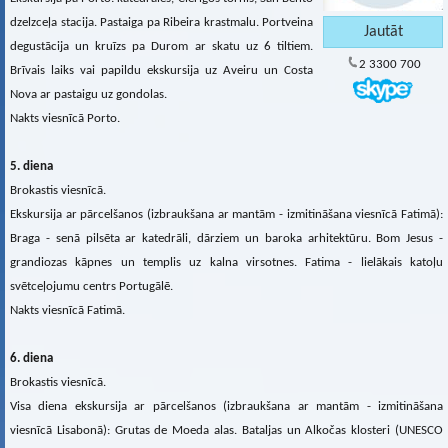
dzelzceļa stacija. Pastaiga pa Ribeira krastmalu. Portveina
degustācija un kruīzs pa Durom ar skatu uz 6 tiltiem.
2 3300 700
Brīvais laiks vai papildu ekskursija uz Aveiru un Costa
Nova ar pastaigu uz gondolas.
Nakts viesnīcā Porto.
5. diena
Brokastis viesnīcā.
Ekskursija ar pārcelšanos (izbraukšana ar mantām - izmitināšana viesnīcā Fatimā):
Braga - senā pilsēta ar katedrāli, dārziem un baroka arhitektūru. Bom Jesus -
grandiozas kāpnes un templis uz kalna virsotnes. Fatima - lielākais katoļu
svētceļojumu centrs Portugālē.
Nakts viesnīcā Fatimā.
6. diena
Brokastis viesnīcā.
Visa diena ekskursija ar pārcelšanos (izbraukšana ar mantām - izmitināšana
viesnīcā Lisabonā): Grutas de Moeda alas. Bataljas un Alkočas klosteri (UNESCO