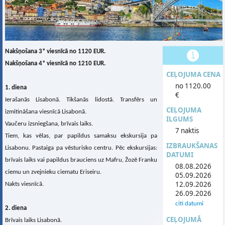
Nakšņošana 3* viesnīcā no 1120 EUR.
Nakšņošana 4* viesnīcā no 1210 EUR.
CEĻOJUMA CENA
no 1120.00
1. diena
€
Ierašanās Lisabonā. Tikšanās lidostā. Transfērs un
CEĻOJUMA
izmitināšana viesnīcā Lisabonā.
ILGUMS
Vaučeru izsniegšana, brīvais laiks.
7 naktis
Tiem, kas vēlas, par papildus samaksu ekskursija pa
IZBRAUKŠANAS
Lisabonu. Pastaiga pa vēsturisko centru. Pēc ekskursijas:
DATUMI
brīvais laiks vai papildus brauciens uz Mafru, Žozē Franku
08.08.2026
ciemu un zvejnieku ciematu Eriseiru.
05.09.2026
12.09.2026
Nakts viesnīcā.
26.09.2026
citi datumi
2. diena
CEĻOJUMĀ
Brīvais laiks Lisabonā.