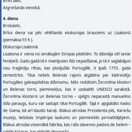
Brīvs laiks.
Atgriešanās viesnīcā.
4. diena
Brokastis.
Brīva diena vai pēc vēlēšanās ekskursijas brauciens uz Lisabonū
(piemaksa 55 € ).
Ekskursija Lisabonā.
Lisabona ir viena no senākajām Eiropas pilsētām. To dibināja vēl senie
feniķieši. Gadu gaitā tā ir mainījusies līdz nepazīšanai, jo tā ir saglabājusi
visu traģēdiju rētas, kas plosījušās Portugālē, it īpaši 1755. gada
zemestrīce. Tikai neliels Belenas rajons atgādina par kādreizējo
Portugāles galvaspilsētas diženumu. Mēs redzēsim Žeronīma klosteri
un Belenas torni, pieminekļus, kas ir uzskaitīti UNESCO sarakstā.
Žeronīma klosteris un Belenas tornis – spilgts neparastā manuelino
stila paraugs, kuru var sastapt tikai Portugālē. Tajā ir apglabāts Vasko
de Gama, kā arī daudzi karaļi. Blakus atrodas Prezidenta pils, Kariešu
muzejs, lieliskais Impērijas laukums un piemineklis pirmatklājējiem.
Blakus atrodas vissenākā fabrika, kas ražo slavenos pasteis de belem –
saldās kūciņas, kas obligāti jānogaršo.