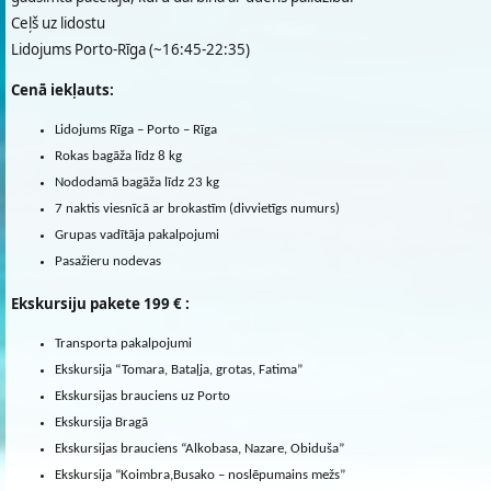
Ceļš uz lidostu
Lidojums Porto-Rīga (~16:45-22:35)
Cenā iekļauts:
Lidojums Rīga – Porto – Rīga
Rokas bagāža līdz 8 kg
Nododamā bagāža līdz 23 kg
7 naktis viesnīcā ar brokastīm (divvietīgs numurs)
Grupas vadītāja pakalpojumi
Pasažieru nodevas
Ekskursiju pakete 199 € :
Transporta pakalpojumi
Ekskursija “Tomara, Bataļja, grotas, Fatima”
Ekskursijas brauciens uz Porto
Ekskursija Bragā
Ekskursijas brauciens “Alkobasa, Nazare, Obiduša”
Ekskursija “Koimbra,Busako – noslēpumains mežs”