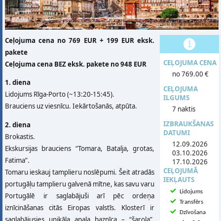
Ceļojuma cena no 769 EUR + 199 EUR eksk.
pakete
CEĻOJUMA CENA
Ceļojuma cena BEZ eksk. pakete no 948 EUR
no 769.00 €
1. diena
CEĻOJUMA
Lidojums Rīga-Porto (~13:20-15:45).
ILGUMS
Brauciens uz viesnīcu. Iekārtošanās, atpūta.
7 naktis
IZBRAUKŠANAS
2. diena
DATUMI
Brokastis.
12.09.2026
Ekskursijas brauciens “Tomara, Batalja, grotas,
03.10.2026
Fatima”.
17.10.2026
CEĻOJUMĀ
Tomaru ieskauj tamplieru noslēpumi. Šeit atradās
IEKĻAUTS
portugāļu tamplieru galvenā mītne, kas savu varu
Lidojums
Portugālē ir saglabājuši arī pēc ordeņa
Transfērs
iznīcināšanas citās Eiropas valstīs. Klosterī ir
Dzīvošana
saglabājusies unikāla apaļa baznīca – “šarola”.