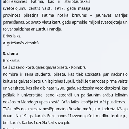
atgriezīsimies Fatimā, kas ir starptautiskais
svētceļojumu centrs valstī. 1917. gadā mazajā
provinces pilsētiņā Fatimā notika brīnums – Jaunavas Marijas
parādīšanās. Šo svēto vietu katru gadu apmeklē miljoni svētceļotāju un
to var salīdzināt ar Lurdu Francijā.
Brīvs laiks.
Atgriešanās viesnīcā.
3. diena
Brokastis.
Ceļš uz seno Portugāles galvaspilsētu - Koimbru.
Koimbra ir sena studentu pilsēta, kas tiek uzskatīta par nacionālo
kultūras galvaspilsētu un izglītības šūpuli, tieši šeit atrodas pirmā valsts
universitāte, kas tika dibināta 1290. gadā. Redzēsim veco cietoksni, kas
pašlaik ir universitāte, seno katedrāli un pa šaurām arābu ieliņām
nokāpsim Mondego upes krastā. Brīvs laiks, iespēja ieturēt pusdienas.
Tālāk mēs dosimies uz noslēpumaino Busako mežu, kur kadreiz dzīvoja
druidi. No 19. gs. karalis Ferdinands II izveidoja šeit medību teritoriju,
bet karalis Karlos I uzcēla šeit savu pili.