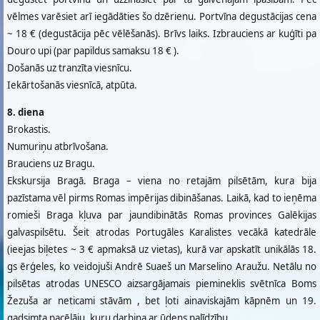
vēlmes varēsiet arī iegādāties šo dzērienu. Portvīna degustācijas cena
~ 18 € (degustācija pēc vēlēšanās). Brīvs laiks. Izbrauciens ar kuģīti pa
Douro upi (par papildus samaksu 18 € ).
Došanās uz tranzīta viesnīcu.
Iekārtošanās viesnīcā, atpūta.
8. diena
Brokastis.
Numuriņu atbrīvošana.
Brauciens uz Bragu.
Ekskursija Bragā. Braga – viena no retajām pilsētām, kura bija
pazīstama vēl pirms Romas impērijas dibināšanas. Laikā, kad to ieņēma
romieši Braga kļuva par jaundibinātās Romas provinces Galēkijas
galvaspilsētu. Šeit atrodas Portugāles Karalistes vecākā katedrāle
(ieejas biļetes ~ 3 € apmaksā uz vietas), kurā var apskatīt unikālās 18.
gs ērģeles, ko veidojuši Andrē Suaeš un Marselino Araužu. Netālu no
pilsētas atrodas UNESCO aizsargājamais piemineklis svētnīca Boms
Žezuša ar neticami stāvām , bet ļoti ainaviskajām kāpnēm un 19.
gadsimta pacēlāju, kuru darbina ar ūdens palīdzību.