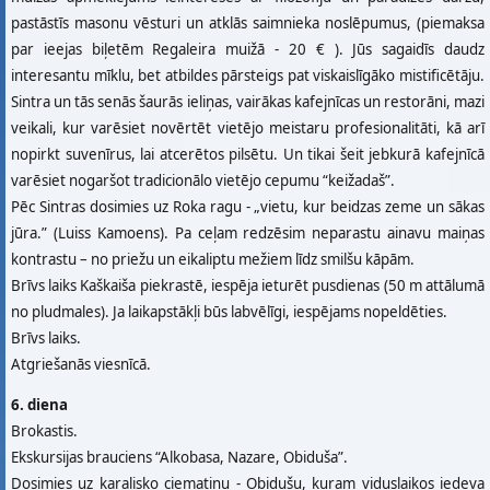
pastāstīs masonu vēsturi un atklās saimnieka noslēpumus, (piemaksa
par ieejas biļetēm Regaleira muižā - 20 € ). Jūs sagaidīs daudz
interesantu mīklu, bet atbildes pārsteigs pat viskaislīgāko mistificētāju.
Sintra un tās senās šaurās ieliņas, vairākas kafejnīcas un restorāni, mazi
veikali, kur varēsiet novērtēt vietējo meistaru profesionalitāti, kā arī
nopirkt suvenīrus, lai atcerētos pilsētu. Un tikai šeit jebkurā kafejnīcā
varēsiet nogaršot tradicionālo vietējo cepumu “keižadaš”.
Pēc Sintras dosimies uz Roka ragu - „vietu, kur beidzas zeme un sākas
jūra.” (Luiss Kamoens). Pa ceļam redzēsim neparastu ainavu maiņas
kontrastu – no priežu un eikaliptu mežiem līdz smilšu kāpām.
Brīvs laiks Kaškaiša piekrastē, iespēja ieturēt pusdienas (50 m attālumā
no pludmales). Ja laikapstākļi būs labvēlīgi, iespējams nopeldēties.
Brīvs laiks.
Atgriešanās viesnīcā.
6. diena
Brokastis.
Ekskursijas brauciens “Alkobasa, Nazare, Obiduša”.
Dosimies uz karalisko ciematiņu - Obidušu, kuram viduslaikos iedeva