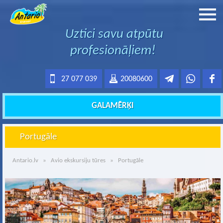
Uztici savu atpūtu
profesionāļiem!
27 077 039
20080600
GALAMĒRĶI
Portugāle
Antario.lv
»
Avio ekskursiju tūres
» Portugāle