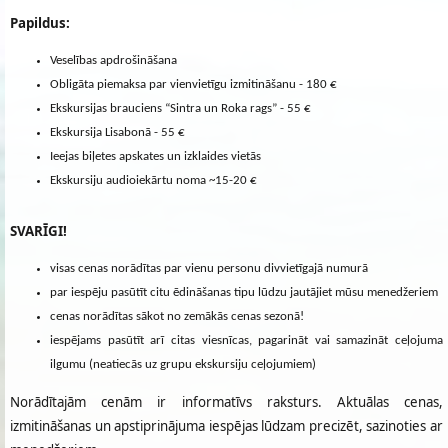
Papildus:
Veselības apdrošināšana
Obligāta piemaksa par vienvietīgu izmitināšanu - 180 €
Ekskursijas brauciens “Sintra un Roka rags” - 55 €
Ekskursija Lisabonā - 55 €
Ieejas biļetes apskates un izklaides vietās
Ekskursiju audioiekārtu noma ~15-20 €
SVARĪGI!
visas cenas norādītas par vienu personu divvietīgajā numurā
par iespēju pasūtīt citu ēdināšanas tipu lūdzu jautājiet mūsu menedžeriem
cenas norādītas sākot no zemākās cenas sezonā!
iespējams pasūtīt arī citas viesnīcas, pagarināt vai samazināt ceļojuma
ilgumu (neatiecās uz grupu ekskursiju ceļojumiem)
Norādītajām cenām ir informatīvs raksturs. Aktuālas cenas,
izmitināšanas un apstiprinājuma iespējas lūdzam precizēt, sazinoties ar