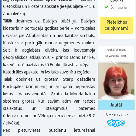
viesnīcā
Cietokšņa un klostera apskate (ieejas biļete ~15 €
Ēdināšana
/ no cilvēka).
Tālāk dosimies uz Bataljas pilsētiņu. Bataljas
klosteris ir portugāļu gotikas pērle – Portugāles
uzvaras pie Alžubarotas un neatkarības simbols.
Klosteris ir portugāļu monarhu ģimenes kapliča.
Šeit ir apglabāts cilvēks, kas iedvesmoja
Jautājiet man.
Es varu palīdzēt!
ģeogrāfiskos atklājumus – princis Dons Enrike,
kas vēsturē pazīstams kā Enrike Jūrasbraucējs.
Katedrāles apskate, brīvs laiks suvenīru iegādei.
Tālāk dosimies uz grotām. Starp dažādiem
Portugāles brīnumiem, ir arī gana neparastas
lietas – dabas veidotās. Gruta da Moeda kalnu
sistēmas grotas, kur savām acīm var redzēt
stalaktītus un stalagmītus, pazemes
ūdenskritumus un Vēlmju ezeru (ieejas biļete 9 €
27 077 039
/ cilvēka).
Pēc pieturvietas pusdienu ieturēšanai