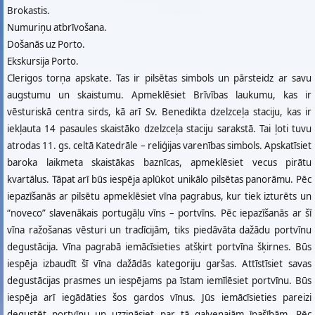
Brokastis.
Numuriņu atbrīvošana.
Došanās uz Porto.
Ekskursija Porto.
Clerigos torņa apskate. Tas ir pilsētas simbols un pārsteidz ar savu
augstumu un skaistumu. Apmeklēsiet Brīvības laukumu, kas ir
vēsturiskā centra sirds, kā arī Sv. Benedikta dzelzceļa staciju, kas ir
iekļauta 14 pasaules skaistāko dzelzceļa staciju sarakstā. Tai ļoti tuvu
atrodas 11. gs. celtā Katedrāle – reliģijas varenības simbols. Apskatīsiet
baroka laikmeta skaistākas baznīcas, apmeklēsiet vecus pirātu
kvartālus. Tāpat arī būs iespēja aplūkot unikālo pilsētas panorāmu. Pēc
iepazīšanās ar pilsētu apmeklēsiet vīna pagrabus, kur tiek izturēts un
“noveco” slavenākais portugāļu vīns – portvīns. Pēc iepazīšanās ar šī
vīna ražošanas vēsturi un tradīcijām, tiks piedāvāta dažādu portvīnu
degustācija. Vīna pagrabā iemācīsieties atšķirt portvīna šķirnes. Būs
iespēja izbaudīt šī vīna dažādās kategoriju garšas. Attīstīsiet savas
degustācijas prasmes un iespējams pa īstam iemīlēsiet portvīnu. Būs
iespēja arī iegādāties šos gardos vīnus. Jūs iemācīsieties pareizi
degustēt portvīnu un uzzināsiet par tā galvenajām īpašībām. Pēc