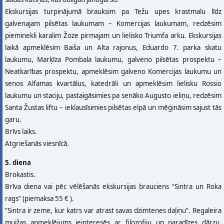
Ekskursijas turpinājumā brauksim pa Težu upes krastmalu līdz
galvenajam pilsētas laukumam – Komercijas laukumam, redzēsim
pieminekli karalim Žoze pirmajam un lielisko Triumfa arku. Ekskursijas
laikā apmeklēsim Baiša un Alta rajonus, Eduardo 7. parka skatu
laukumu, Marķīza Pombala laukumu, galveno pilsētas prospektu –
Neatkarības prospektu, apmeklēsim galveno Komercijas laukumu un
senos Alfamas kvartālus, katedrāli un apmeklēsim lielisku Rossio
laukumu un staciju, pastaigāsimies pa senāko Augusto ieliņu, redzēsim
Santa Žustas liftu – ieklausīsimies pilsētas elpā un mēģināsim sajust tās
garu.
Brīvs laiks.
Atgriešanās viesnīcā.
5. diena
Brokastis.
Brīva diena vai pēc vēlēšanās ekskursijas brauciens “Sintra un Roka
rags” (piemaksa 55 € ).
“Sintra ir zeme, kur katrs var atrast savas dzimtenes daļiņu”. Regaleira
muižas apmeklējums ieinteresēs ar filozofiju un paradīzes dārzu,