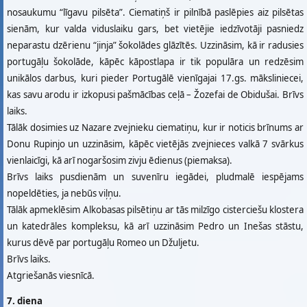
nosaukumu “līgavu pilsēta”. Ciematiņš ir pilnībā paslēpies aiz pilsētas
sienām, kur valda viduslaiku gars, bet vietējie iedzīvotāji pasniedz
neparastu dzērienu “jinja” šokolādes glāzītēs. Uzzināsim, kā ir radusies
portugāļu šokolāde, kāpēc kāpostlapa ir tik populāra un redzēsim
unikālos darbus, kuri pieder Portugālē vienīgajai 17.gs. māksliniecei,
kas savu arodu ir izkopusi pašmācības ceļā – Žozefai de Obidušai. Brīvs
laiks.
Tālāk dosimies uz Nazare zvejnieku ciematiņu, kur ir noticis brīnums ar
Donu Rupinjo un uzzināsim, kāpēc vietējās zvejnieces valkā 7 svārkus
vienlaicīgi, kā arī nogaršosim zivju ēdienus (piemaksa).
Brīvs laiks pusdienām un suvenīru iegādei, pludmalē iespējams
nopeldēties, ja nebūs viļņu.
Tālāk apmeklēsim Alkobasas pilsētiņu ar tās milzīgo cisterciešu klostera
un katedrāles kompleksu, kā arī uzzināsim Pedro un Inešas stāstu,
kurus dēvē par portugāļu Romeo un Džuljetu.
Brīvs laiks.
Atgriešanās viesnīcā.
7. diena