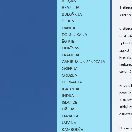
BEĻĢIJA
BRAZĪLIJA
1. diena
BULGĀRIJA
Agri no 
ČEHIJA
DĀNIJA
2. diena
DOMINIKĀNA
Brokast
ĒĢIPTE
apburt 
FILIPĪNAS
apskati
FRANCIJA
Kremlis
GAMBIJA UN SENEGĀLA
laukums
GRIEĶIJA
garumā s
GRUZIJA
HORVĀTIJA
Brīvs l
IGAUNIJA
pasaule 
INDIJA
Jūsu uzm
ISLANDE
atklāj P
ITĀLIJA
daudzslā
JAMAIKA
JAPĀNA
Nevarēs
KAMBODŽA