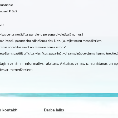
pusdienas
muzeji Prāgā
I!
visas cenas norādītas par vienu personu divvietīgajā numurā
par iespēju pasūtīt citu ēdināšanas tipu lūdzu jautājiet mūsu menedžeriem
cenas norādītas sākot no zemākās cenas sezonā!
iespējams pasūtīt arī citas viesnīcas, pagarināt vai samazināt ceļojuma ilgumu (neatie
tajām cenām ir informatīvs raksturs. Aktuālas cenas, izmitināšanas un ap
ties ar menedžeriem.
 kontakti
Darba laiks