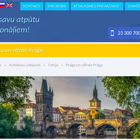
KONTAKTI
PAR MUMS
ATSAUKSMES PAR ANTARIO
SVARĪ
 savu atpūtu
ionāļiem!
23 300 70
a un vēlreiz Prāga
v
»
Autobusu ceļojumi
»
Čehija
» Prāga un vēlreiz Prāga