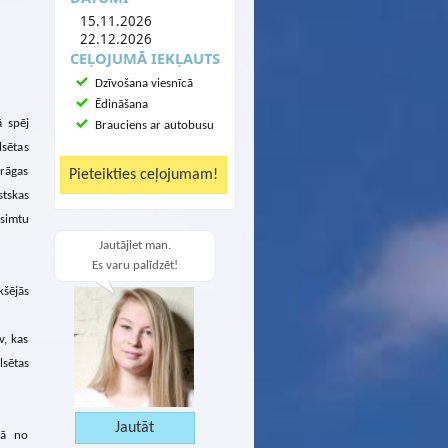
15.11.2026
22.12.2026
CEĻOJUMĀ IEKĻAUTS
Dzīvošana viesnīcā
Ēdināšana
ā spēj
Brauciens ar autobusu
lsētas
Prāgas
tskas
dsimtu
Jautājiet man.
Es varu palīdzēt!
kšējās
v, kas
lsētas
nā no