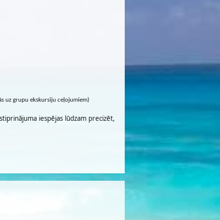
cās uz grupu ekskursiju ceļojumiem)
stiprinājuma iespējas lūdzam precizēt,