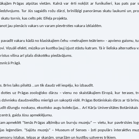
ākajām Prāgas atpūtas vietām. Kalnā var ērti nokļūt ar funikulieri, kas pats par s
piedzīvojums. Tur Jūs sagaidīs rožu dārzi, brīnišķīgi panorāmas skatu laukumi un, pr
 skatu tornis, kas celts pēc Eifeļa projekta.
ot jau pienācis vakars un varam pievērsties vakara izklaidēm.
pavadīt vakaru kādā no klasiskajiem čehu «melnajiem teātriem» - apvieno gaismu, tums
ovi. Vizuāli efekti, mūzika un kustība ļauj izjust stāstu katram. Tā ir lieliska alternatīv
ristus vilina arī plašs diskotēku piedāvājums.
esnīcā Prāgā.
s. Brīvs laiks pilsētā …un tik daudz vēl iespēju, ko izbaudīt.
doties uz Prāgas zooloģisko dārzu – vienu no skaistākajiem Eiropā, kur terases, tro
 dzīvnieku daudzveidību mierīgā un sakoptā vidē. Prāgas Botāniskais dārzs ar tā brī
udīt džungļu noskaņu, eksotisko augu kolekcijas… Arī Kārļa Universitātes Botāniskais
 centrā, gaida Jūsu apmeklējumu.
jam apmeklēt “Senās Prāgas alķīmiķu un burvju muzeju” — vietu, kur pavērsīsies logs
jas leģendām. “Sajūtu muzejs” – Museum of Senses - ļoti populārs interaktīvs muze
, sensoru istabas, telpas ar skaņām, smaržām un kustību uztveres trikiem.