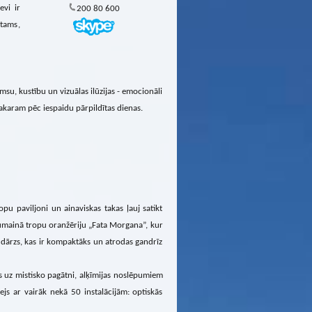
evi ir
200 80 600
otams,
u, kustību un vizuālas ilūzijas - emocionāli
a vakaram pēc iespaidu pārpildītas dienas.
pu paviljoni un ainaviskas takas ļauj satikt
numainā tropu oranžēriju „Fata Morgana”, kur
 dārzs, kas ir kompaktāks un atrodas gandrīz
 uz mistisko pagātni, alķīmijas noslēpumiem
js ar vairāk nekā 50 instalācijām: optiskās