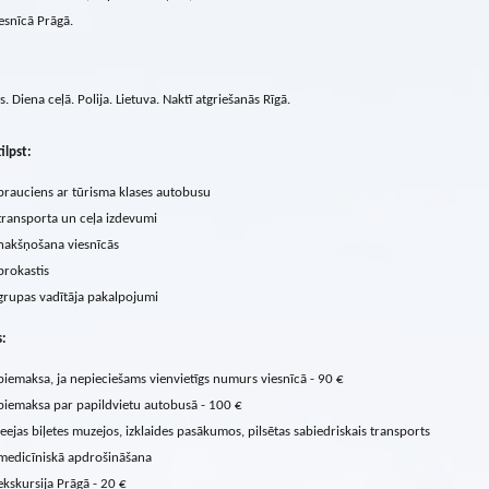
esnīcā Prāgā.
s. Diena ceļā. Polija. Lietuva. Naktī atgriešanās Rīgā.
ilpst:
brauciens ar tūrisma klases autobusu
transporta un ceļa izdevumi
nakšņošana viesnīcās
brokastis
grupas vadītāja pakalpojumi
s:
piemaksa, ja nepieciešams vienvietīgs numurs viesnīcā - 90 €
piemaksa par papildvietu autobusā - 100 €
ieejas biļetes muzejos, izklaides pasākumos, pilsētas sabiedriskais transports
medicīniskā apdrošināšana
ekskursija Prāgā - 20 €