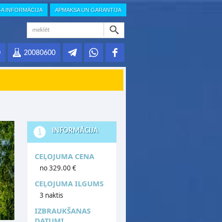
GA INFORMĀCIJA
APMAKSA UN GARANTIJA
0
20080600
INFORMĀCIJA
CEĻOJUMA CENA
no 329.00 €
CEĻOJUMA ILGUMS
3 naktis
IZBRAUKŠANAS
DATUMI