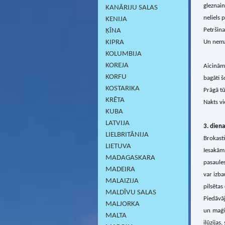
gleznain
KANĀRIJU SALAS
neliels 
KENIJA
Petršina
ĶĪNA
KIPRA
Un neman
KOLUMBIJA
KOREJA
Aicinām 
KORFU
bagāti š
KOSTARIKA
Prāgā tū
KRĒTA
Nakts vi
KUBA
LATVIJA
3. diena
LIELBRITĀNIJA
Brokasti
LIETUVA
Iesakām 
MADAGASKARA
pasaules
MADEIRA
var izba
MALAIZIJA
pilsētas
MALDĪVU SALAS
Piedāvā
MALJORKA
un maģi
MALTA
ilūzijas