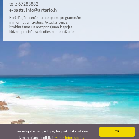
tel.: 67283882
e-pasts:
info@antario.lv
Norādītajām cenām un ceļojumu programmām
ir informatīvs raksturs. Aktuālas cenas,
izmitināšanas un apstiprinājuma iespējas
lūdzam precizēt, sazinoties ar menedžeriem.
Izmantojot šo mājas lapu, Jūs piekrītat sīkdatņu
OK
izmantošanas politikai.
vairāk informācijas