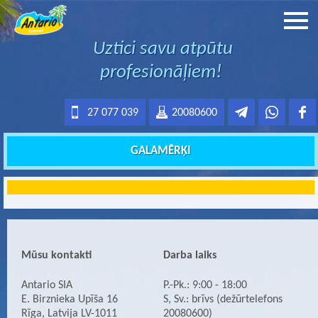
Uztici savu atpūtu
profesionāļiem!
27 077 039
20080600
GALAMĒRĶI
Mūsu kontakti
Darba laiks
Antario SIA
P.-Pk.: 9:00 - 18:00
E. Birznieka Upīša 16
S, Sv.: brīvs (dežūrtelefons
Rīga, Latvija LV-1011
20080600)