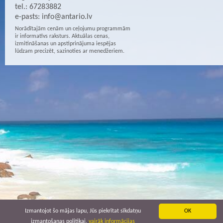
tel.: 67283882
e-pasts:
info@antario.lv
Norādītajām cenām un ceļojumu programmām
ir informatīvs raksturs. Aktuālas cenas,
izmitināšanas un apstiprinājuma iespējas
lūdzam precizēt, sazinoties ar menedžeriem.
Izmantojot šo mājas lapu, Jūs piekrītat sīkdatņu
OK
izmantošanas politikai.
vairāk informācijas