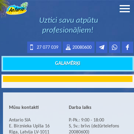
Uztici savu atpūtu
profesionāļiem!
27 077 039
20080600
GALAMĒRĶI
Mūsu kontakti
Darba laiks
Antario SIA
P.-Pk.: 9:00 - 18:00
E. Birznieka Upīša 16
S, Sv.: brīvs (dežūrtelefons
Rīga, Latvija LV-1011
20080600)