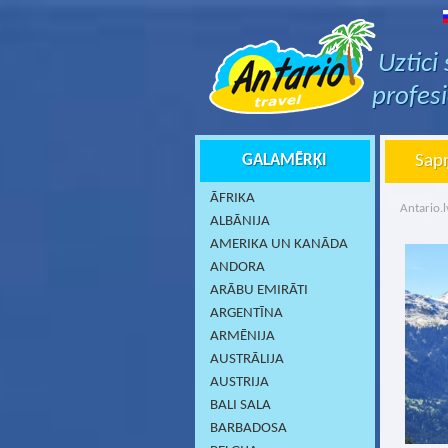
Uztici
profes
GALAMĒRĶI
Sapņ
ĀFRIKA
Antario.l
ALBĀNIJA
AMERIKA UN KANĀDA
ANDORA
ARĀBU EMIRĀTI
ARGENTĪNA
ARMĒNIJA
AUSTRĀLIJA
AUSTRIJA
BALI SALA
BARBADOSA