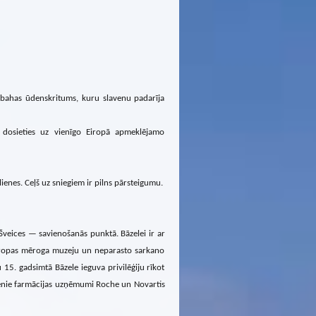
enbahas ūdenskritums, kuru slavenu padarīja
 dosieties uz vienīgo Eiropā apmeklējamo
ienes. Ceļš uz sniegiem ir pilns pārsteigumu.
n Šveices — savienošanās punktā. Bāzelei ir ar
 Eiropas mēroga muzeju un neparasto sarkano
15. gadsimtā Bāzele ieguva privilēģiju rīkot
avenie farmācijas uzņēmumi Roche un Novartis