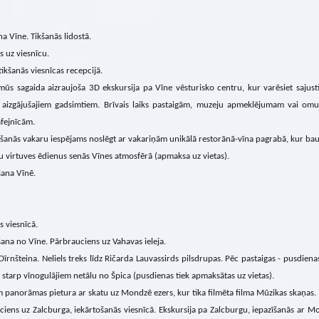
na Vīne. Tikšanās lidostā.
s uz viesnīcu.
ikšanās viesnīcas recepcijā.
ūs sagaida aizraujoša 3D ekskursija pa Vīne vēsturisko centru, kur varēsiet sajust
 aizgājušajiem gadsimtiem. Brīvais laiks pastaigām, muzeju apmeklējumam vai omu
fejnīcām.
šanās vakaru iespējams noslēgt ar vakariņām unikālā restorānā-vīna pagrabā, kur bau
u virtuves ēdienus senās Vīnes atmosfērā (apmaksa uz vietas).
ana Vīnē.
s viesnīcā.
ana no Vīne. Pārbrauciens uz Vahavas ieleja.
Dīrnšteina. Neliels treks līdz Ričarda Lauvassirds pilsdrupas. Pēc pastaigas - pusdiena
 starp vīnogulājiem netālu no Špica (pusdienas tiek apmaksātas uz vietas).
 panorāmas pietura ar skatu uz Mondzē ezers, kur tika filmēta filma Mūzikas skaņas.
iens uz Zalcburga, iekārtošanās viesnīcā. Ekskursija pa Zalcburgu, iepazīšanās ar M