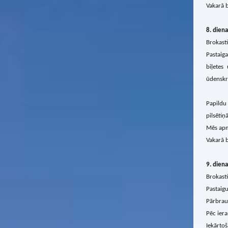
Vakarā b
8. diena
Brokasti
Pastaiga
biļetes
ūdenskr
Papildu 
pilsēti
Mēs apm
Vakarā b
9. diena
Brokasti
Pastaigu
Pārbrauc
Pēc iera
Iekārtoš