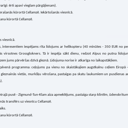
varīgi: ērti apavi vieglam pārgājienam).
erašanās kūrortā Cellamzē. Iekārtošanās viesnīcā.
ana kūrortā Cellamzē.
s viesnīcā.
, interesentiem iespējams rīta lidojums ar helikopteru (40 minūtes - 350 EUR no pe
ās virsotnes Grossglokners. Tā ir iespēja sākt dienu, redzot Alpus no putna lidoju
zem jums pārvēršas dzīvā gleznā. Lidojuma norise ir atkarīga no laikapstākļiem.
galvenā programma: ceļojums pa vienu no skaistākajiem augstkalnu ceļiem Eiropā 
s gleznainās vietās, murkšķu vērošana, pastaigas pa skatu laukumiem un pusdienas ar
).
trajā pusē - Zigmund-Tun-Klam aiza apmeklējums, pastaiga starp klintīm, ūdenskritu
nās transfērs uz viesnīcu Cellamzē.
aiks.
ana kūrortā Cellamzē.