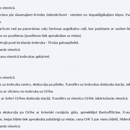
s viesnīcā.
ciens pie slavenajiem Krimles ūdenskritumi - vieniem no iespaidīgākajiem Alpos. Pa
.
ršruts ved pa panorāmas ceļu Gerlosas augstkalnu ceļš, kas pazīstams ar saviem lie
 un pusdienas (pusdienas tiek apmaksātas uz vietas).
trajā pusē ierašanās Insbruka - Tirolas galvaspilsētā.
anās viesnīcā.
ana viesnīcā Insbrukas apkārtnē.
s viesnīcā.
s uz Insbruka centru, ekskursija pa pilsētu. Transfērs uz Insbrukas dzelzceļa staciju, ie
s ar vilcienu no Insbruka uz Cīrihe.
 ar šoferi Cīrihes dzelzceļa stacijā. Transfērs uz viesnīcu Cīrihē, iekārtošanās viesnīcā.
s ekskursija pa Cīrihe ar krieviski runājošu gidu, apmeklējot Banhoffštrāse, Frau
s, ieejas biļete tiek apmaksāta patstāvīgi uz vietas, cena CHF 5 par vienu biļeti), Nīde
anās viesnīcā.