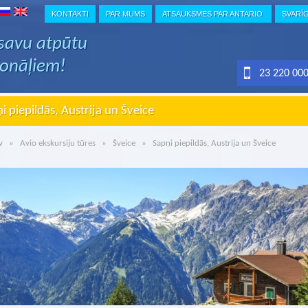
KONTAKTI
PAR MUMS
ATSAUKSMES PAR ANTARIO
SVARĪ
 savu atpūtu
ionāļiem!
23 220 00
i piepildās, Austrija un Šveice
v
»
Avio ekskursiju tūres
»
Šveice
» Sapņi piepildās, Austrija un Šveice