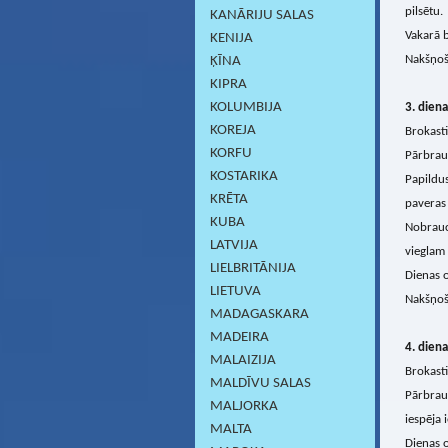
pilsētu.
KANĀRIJU SALAS
Vakarā b
KENIJA
Nakšņoš
ĶĪNA
KIPRA
KOLUMBIJA
3. diena
KOREJA
Brokasti
KORFU
Pārbrauc
KOSTARIKA
Papildus
KRĒTA
paveras 
KUBA
Nobrauci
LATVIJA
vieglam
LIELBRITĀNIJA
Dienas o
LIETUVA
Nakšņoš
MADAGASKARA
MADEIRA
4. diena
MALAIZIJA
Brokasti
MALDĪVU SALAS
Pārbrauc
MALJORKA
iespēja 
MALTA
Dienas 