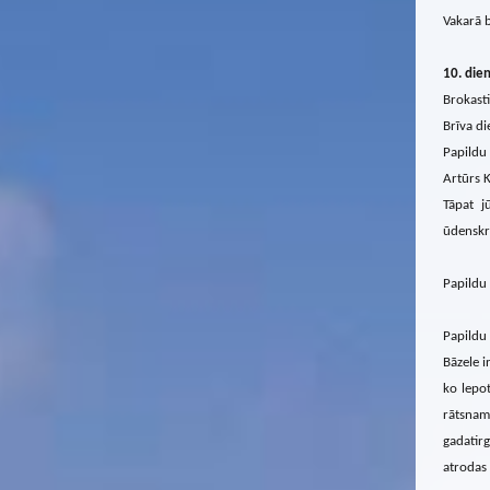
Vakarā b
10. die
Brokasti
Brīva di
Papildu
Artūrs K
Tāpat j
ūdenskr
Papildu 
Papildu 
Bāzele i
ko lepo
rātsnamu
gadatirg
atrodas 