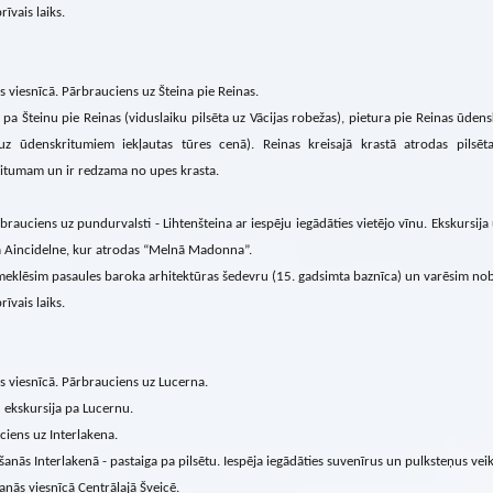
rīvais laiks.
s viesnīcā. Pārbrauciens uz Šteina pie Reinas.
 pa Šteinu pie Reinas (viduslaiku pilsēta uz Vācijas robežas), pietura pie Reinas ūden
 uz ūdenskritumiem iekļautas tūres cenā). Reinas kreisajā krastā atrodas pilsēta
itumam un ir redzama no upes krasta.
brauciens uz pundurvalsti - Lihtenšteina ar iespēju iegādāties vietējo vīnu. Ekskursija 
ņā Aincidelne, kur atrodas “Melnā Madonna”.
eklēsim pasaules baroka arhitektūras šedevru (15. gadsimta baznīca) un varēsim nob
rīvais laiks.
s viesnīcā. Pārbrauciens uz Lucerna.
 ekskursija pa Lucernu.
iens uz Interlakena.
šanās Interlakenā - pastaiga pa pilsētu. Iespēja iegādāties suvenīrus un pulksteņus vei
anās viesnīcā Centrālajā Šveicē.