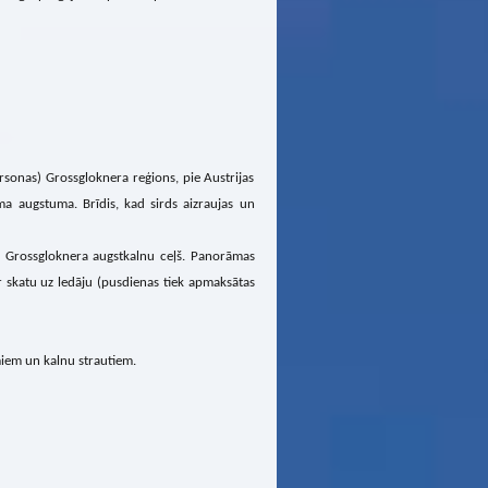
rsonas) Grossgloknera reģions, pie Austrijas
ma augstuma. Brīdis, kad sirds aizraujas un
- Grossgloknera augstkalnu ceļš. Panorāmas
 skatu uz ledāju (pusdienas tiek apmaksātas
miem un kalnu strautiem.