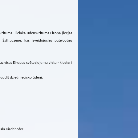
skritums - lielākā ūdenskrituma Eiropā (ieejas
 Šafhauzene, kas izveidojusies pateicoties
uz visas Eiropas svētceļojumu vietu - klosteri
audīt dziedniecisko ūdeni.
kalā Kirchhofer.