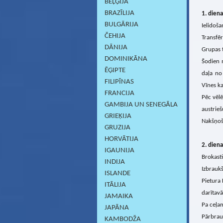
BEĻĢIJA
BRAZĪLIJA
1. diena
BULGĀRIJA
Ielidoša
ČEHIJA
Transfēr
DĀNIJA
Grupas t
DOMINIKĀNA
Šodien m
ĒĢIPTE
daļa no
FILIPĪNAS
Vīnes ka
FRANCIJA
Pēc vēlē
GAMBIJA UN SENEGĀLA
austrieš
GRIEĶIJA
Nakšņoš
GRUZIJA
HORVĀTIJA
2. diena
IGAUNIJA
Brokasti
INDIJA
Izbraukš
ISLANDE
Pietura 
ITĀLIJA
darītavā
JAMAIKA
Pa ceļam
JAPĀNA
Pārbrauc
KAMBODŽA