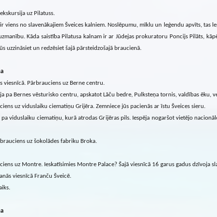
ekskursija uz Pilatuss.
 ir viens no slavenākajiem Šveices kalniem. Noslēpumu, mīklu un leģendu apvīts, tas lep
uzmanību. Kāda saistība Pilatusa kalnam ir ar Jūdejas prokuratoru Poncijs Pilāts, kā
jūs uzzināsiet un redzēsiet šajā pārsteidzošajā braucienā.
na
s viesnīcā. Pārbrauciens uz Berne centru.
ja pa Bernes vēsturisko centru, apskatot Lāču bedre, Pulksteņa tornis, valdības ēku, ve
iens uz viduslaiku ciematiņu Grijēra. Zemniece jūs pacienās ar īstu Šveices sieru.
 pa viduslaiku ciematiņu, kurā atrodas Grijēras pils. Iespēja nogaršot vietējo nacionā
brauciens uz šokolādes fabriku Broka.
iens uz Montre. Ieskatīsimies Montre Palace? Šajā viesnīcā 16 garus gadus dzīvoja s
anās viesnīcā Franču Šveicē.
aiks.
na