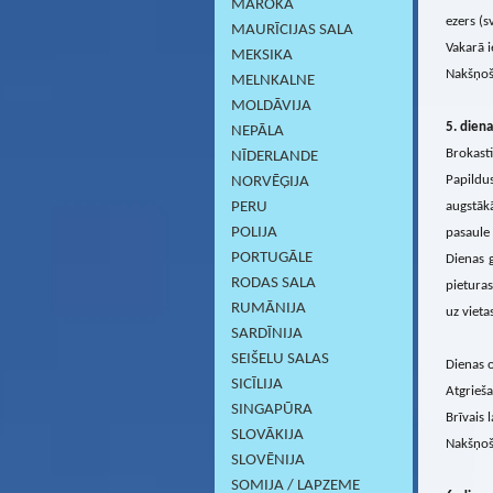
MAROKA
ezers (s
MAURĪCIJAS SALA
Vakarā i
MEKSIKA
Nakšņoš
MELNKALNE
MOLDĀVIJA
5. diena
NEPĀLA
Brokasti
NĪDERLANDE
Papildus
NORVĒĢIJA
PERU
augstāk
POLIJA
pasaule 
PORTUGĀLE
Dienas 
RODAS SALA
pietura
RUMĀNIJA
uz vietas
SARDĪNIJА
SEIŠELU SALAS
Dienas o
SICĪLIJA
Atgrieša
SINGAPŪRA
Brīvais l
SLOVĀKIJA
Nakšņoš
SLOVĒNIJA
SOMIJA / LAPZEME