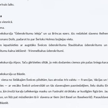
rīvais laiks.
na
s viesnīcā.
ena.
 ekskursija “Ūdenskritumu ieleja” un uz Brīncas ezers. Jūs redzēsiet slaveno Reih
onans Doils, padarot to par Šerloks Holmss bojāejas vietu.
ūs iepazīsieties ar augstāko Šveices ūdenskritumu Štaubbahas ūdenskritums un
itumu kalna iekšienē - Trimmelbahas ūdenskritumi.
ekskursija Alpos. Taču ģērbieties siltāk, jo mēs dodamies ciemos pie pašas Sniega karal
ekskursija uz Bāzele.
r viena no lielākajām Šveices pilsētām, kas atrodas trīs valstu — Francijas, Vācijas u
ties — ar vecāko Šveicē universitāti un tās slavenajiem pasniedzējiem, lielu skaitu
, ķircinošā karaļa Lellekeniga masku un Fastnaht strūklaku ar kustīgām figūrām. Jau 
us, un līdz pat mūsdienām tā ir slavena ar tiem (Art Basel un Baselworld). Pasaulsl
Bāzelē.