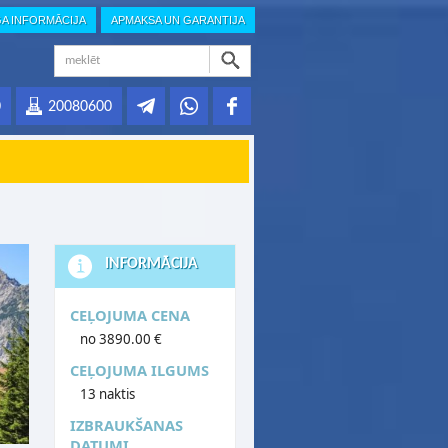
GA INFORMĀCIJA
APMAKSA UN GARANTIJA
0
20080600
INFORMĀCIJA
CEĻOJUMA CENA
no 3890.00 €
CEĻOJUMA ILGUMS
13 naktis
IZBRAUKŠANAS
DATUMI