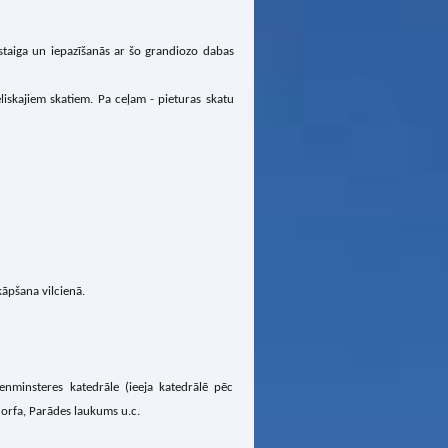
staiga un iepazīšanās ar šo grandiozo dabas
liskajiem skatiem. Pa ceļam - pieturas skatu
kāpšana vilcienā.
enminsteres katedrāle (ieeja katedrālē pēc
rdorfa, Parādes laukums u.c.