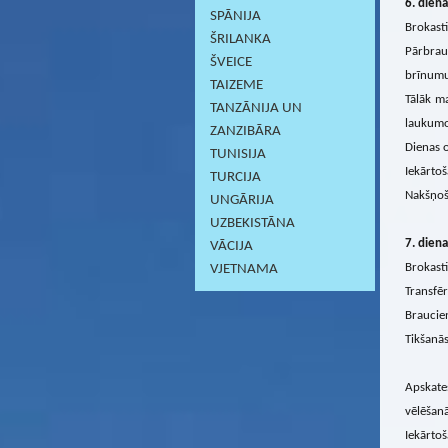
6. diena
SPĀNIJA
Brokasti
ŠRILANKA
Pārbrau
ŠVEICE
brīnumu
TAIZEME
Tālāk ma
TANZĀNIJA UN
laukumos
ZANZIBĀRA
Dienas o
TUNISIJA
Iekārtoš
TURCIJA
Nakšņoš
UNGĀRIJA
UZBEKISTĀNA
7. diena
VĀCIJA
Brokasti
VJETNAMA
Transfēr
Braucien
Tikšanās
Apskate
vēlēšanā
Iekārtoš