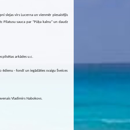
ni slejas virs Lucerna un vienmēr piesaistījis
pēc Pilatusu sauca par “Pūķa kalnu” un daudz
cpilsētas arkādes u.c.
lo ēdienu - fondī un iegādāties svaigu Šveices
lavenais Vladimirs Nabokovs.