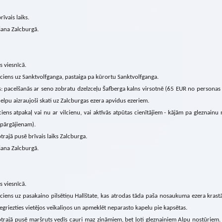
rīvais laiks.
ana Zalcburgā.
s viesnīcā.
iens uz Sanktvolfganga, pastaiga pa kūrortu Sanktvolfganga.
: pacelšanās ar seno zobratu dzelzceļu Šafberga kalns virsotnē (65 EUR no personas
elpu aizraujoši skati uz Zalcburgas ezera apvidus ezeriem.
ens atpakaļ vai nu ar vilcienu, vai aktīvās atpūtas cienītājiem - kājām pa gleznainu ma
 pārgājienam).
trajā pusē brīvais laiks Zalcburga.
ana Zalcburgā.
s viesnīcā.
iens uz pasakaino pilsētiņu Hallštate, kas atrodas tāda paša nosaukuma ezera krastā.
iegriezties vietējos veikaliņos un apmeklēt neparasto kapelu pie kapsētas.
otrajā pusē maršruts vedīs cauri maz zināmiem, bet ļoti gleznainiem Alpu nostūriem.