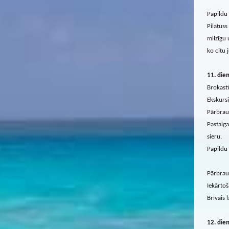
Papildu 
Pilatuss
milzīgu 
ko citu 
11. die
Brokasti
Ekskursi
Pārbrauc
Pastaiga
sieru.
Papildu 
Pārbrauc
Iekārtoš
Brīvais l
12. die