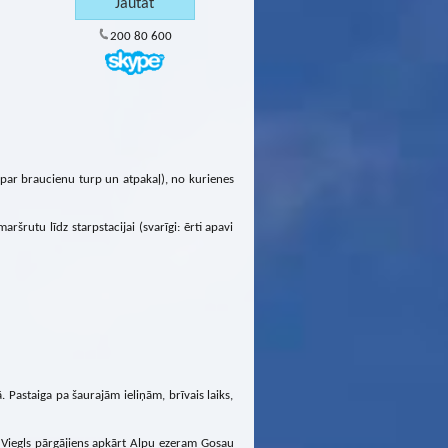
200 80 600
 par braucienu turp un atpakaļ), no kurienes
ršrutu līdz starpstacijai (svarīgi: ērti apavi
 Pastaiga pa šaurajām ieliņām, brīvais laiks,
 Viegls pārgājiens apkārt Alpu ezeram Gosau