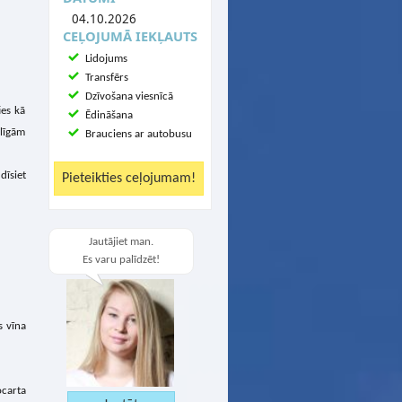
04.10.2026
CEĻOJUMĀ IEKĻAUTS
Lidojums
Transfērs
Dzīvošana viesnīcā
ies kā
Ēdināšana
līgām
Brauciens ar autobusu
dīsiet
Jautājiet man.
Es varu palīdzēt!
s vīna
ocarta