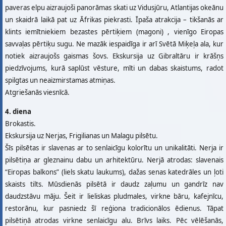
paveras elpu aizraujoši panorāmas skati uz Vidusjūru, Atlantijas okeānu
un skaidrā laikā pat uz Āfrikas piekrasti. Īpaša atrakcija – tikšanās ar
klints iemītniekiem bezastes pērtiķiem (magoni) , vienīgo Eiropas
savvaļas pērtiķu sugu. Ne mazāk iespaidīga ir arī Svētā Miķeļa ala, kur
notiek aizraujošs gaismas šovs. Ekskursija uz Gibraltāru ir krāšņs
piedzīvojums, kurā saplūst vēsture, mīti un dabas skaistums, radot
spilgtas un neaizmirstamas atmiņas.
Atgriešanās viesnīcā.
4. diena
Brokastis.
Ekskursija uz Nerjas, Frigilianas un Malagu pilsētu.
Šīs pilsētas ir slavenas ar to senlaicīgu kolorītu un unikalitāti. Nerja ir
pilsētiņa ar gleznainu dabu un arhitektūru. Nerjā atrodas: slavenais
“Eiropas balkons” (liels skatu laukums), dažas senas katedrāles un ļoti
skaists tilts. Mūsdienās pilsētā ir daudz zaļumu un gandrīz nav
daudzstāvu māju. Šeit ir lieliskas pludmales, virkne bāru, kafejnīcu,
restorānu, kur pasniedz šī reģiona tradicionālos ēdienus. Tāpat
pilsētiņā atrodas virkne senlaicīgu alu. Brīvs laiks. Pēc vēlēšanās,