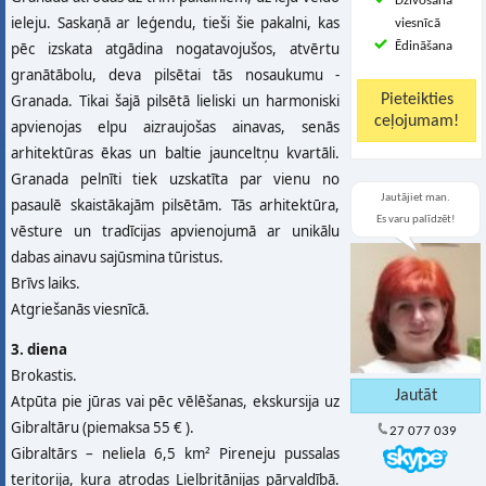
Dzīvošana
ieleju. Saskaņā ar leģendu, tieši šie pakalni, kas
viesnīcā
pēc izskata atgādina nogatavojušos, atvērtu
Ēdināšana
granātābolu, deva pilsētai tās nosaukumu -
Granada. Tikai šajā pilsētā lieliski un harmoniski
apvienojas elpu aizraujošas ainavas, senās
arhitektūras ēkas un baltie jaunceltņu kvartāli.
Granada pelnīti tiek uzskatīta par vienu no
Jautājiet man.
pasaulē skaistākajām pilsētām. Tās arhitektūra,
Es varu palīdzēt!
vēsture un tradīcijas apvienojumā ar unikālu
dabas ainavu sajūsmina tūristus.
Brīvs laiks.
Atgriešanās viesnīcā.
3. diena
Brokastis.
Atpūta pie jūras vai pēc vēlēšanas, ekskursija uz
Gibraltāru (piemaksa 55 € ).
27 077 039
Gibraltārs – neliela 6,5 km² Pireneju pussalas
teritorija, kura atrodas Lielbritānijas pārvaldībā.