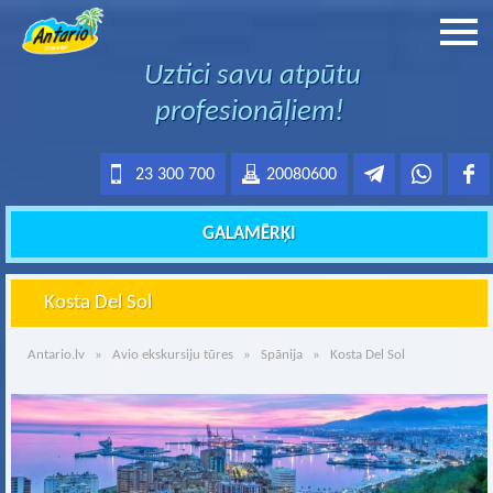
Uztici savu atpūtu
profesionāļiem!
23 300 700
20080600
GALAMĒRĶI
Kosta Del Sol
Antario.lv
»
Avio ekskursiju tūres
»
Spānija
» Kosta Del Sol