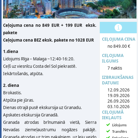
Ceļojuma cena no 849 EUR + 199 EUR eksk.
pakete
CEĻOJUMA CENA
Ceļojuma cena BEZ eksk. pakete no 1028 EUR
no 849.00 €
1.diena
CEĻOJUMA
Lidojums Rīga – Malaga ~12:40-16:20.
ILGUMS
Ceļš uz viesnīcu Costa del Sol piekrastē.
7 naktis
Iekārtošanās, atpūta.
IZBRAUKŠANAS
DATUMI
2. diena
12.09.2026
Brokastis.
19.09.2026
Atpūta pie jūras.
26.09.2026
03.10.2026
Dienas otrajā pusē ekskursija uz Granadu.
CEĻOJUMĀ
Apskates ekskursija Granadā.
IEKĻAUTS
Granada atrodas brīnumainā vietā, Sierra
Lidojums
Nevadas ziemeļaustrumu nogāzes pakājē.
Transfērs
Granada atrodas uz trim pakalniem, uz leju veido