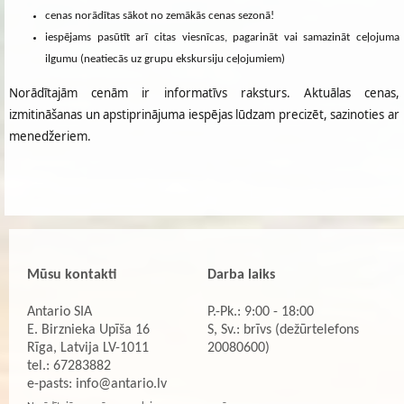
cenas norādītas sākot no zemākās cenas sezonā!
iespējams pasūtīt arī citas viesnīcas, pagarināt vai samazināt ceļojuma
ilgumu (neatiecās uz grupu ekskursiju ceļojumiem)
Norādītajām cenām ir informatīvs raksturs. Aktuālas cenas,
izmitināšanas un apstiprinājuma iespējas lūdzam precizēt, sazinoties ar
menedžeriem.
Mūsu kontakti
Darba laiks
Antario SIA
P.-Pk.: 9:00 - 18:00
E. Birznieka Upīša 16
S, Sv.: brīvs (dežūrtelefons
Rīga, Latvija LV-1011
20080600)
tel.: 67283882
e-pasts:
info@antario.lv