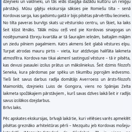
dzejnieki un valdnieki, un tās ielās staigāja dažādu kultūru un reliģiju
pārstāvji. Mūsu gājēju ekskursija sāksies pie Romiešu tilta – senā
Kordovas sarga, kas gadsimtu gaitā ir bijis pilsētas pārvērtību liecinieks.
No tilta paveras burvīgs skats uz vēsturisko centru, un šķiet, ka laiks
šeit kļūst lēnāks. Tālāk mūsu ceļš ved pie Kordovas sinagogas un
noslēpumainā Ebreju kvartāla ar tā šaurajām ieliņām, baltajām mājām
un ziedu pilniem pagalmiem. Katrs akmens šeit glabā vēstures elpu.
Turpat atrodas mauru pirtis – vieta, kur atdzīvojas halifāta laikmeta
atmosfēra. Kordova nav tikai akmenī sastingusī vēsture – tā ir pilsēta,
kas devusi pasaulei izcilus prātus un māksliniekus. Šeit dzimis filozofs
Seneka, kura pārdomas par spēku un tikumību joprojām iedvesmo.
Tieši šeit savus darbus radīja domātājs Averroess un ārsts-filozofs
Maimonīds, dzejnieks Luiss de Gongora, viens no Spānijas Zelta
laikmeta spožākajiem pārstāvjiem , kurš savas dzīves laikā šeit ir radījis
savus izcilākos dzejdarbus.
Brīvs laiks.
Pēc apskates ekskursijas, brīvajā laikā tie, kuri vēlēsies varēs apmeklēt
pilsētas greznāko arhitektūras pērli – Mezquitu jeb Kordovas mošeju-