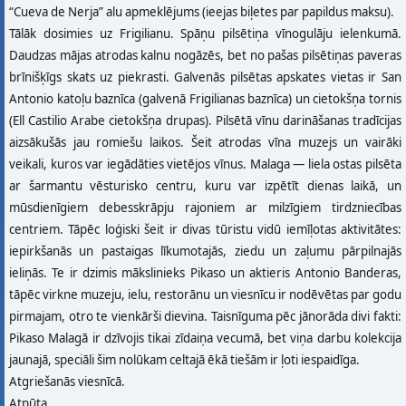
“Cueva de Nerja” alu apmeklējums (ieejas biļetes par papildus maksu).
Tālāk dosimies uz Frigilianu. Spāņu pilsētiņa vīnogulāju ielenkumā.
Daudzas mājas atrodas kalnu nogāzēs, bet no pašas pilsētiņas paveras
brīnišķīgs skats uz piekrasti. Galvenās pilsētas apskates vietas ir San
Antonio katoļu baznīca (galvenā Frigilianas baznīca) un cietokšņa tornis
(Ell Castilio Arabe cietokšņa drupas). Pilsētā vīnu darināšanas tradīcijas
aizsākušās jau romiešu laikos. Šeit atrodas vīna muzejs un vairāki
veikali, kuros var iegādāties vietējos vīnus. Malaga — liela ostas pilsēta
ar šarmantu vēsturisko centru, kuru var izpētīt dienas laikā, un
mūsdienīgiem debesskrāpju rajoniem ar milzīgiem tirdzniecības
centriem. Tāpēc loģiski šeit ir divas tūristu vidū iemīļotas aktivitātes:
iepirkšanās un pastaigas līkumotajās, ziedu un zaļumu pārpilnajās
ieliņās. Te ir dzimis mākslinieks Pikaso un aktieris Antonio Banderas,
tāpēc virkne muzeju, ielu, restorānu un viesnīcu ir nodēvētas par godu
pirmajam, otro te vienkārši dievina. Taisnīguma pēc jānorāda divi fakti:
Pikaso Malagā ir dzīvojis tikai zīdaiņa vecumā, bet viņa darbu kolekcija
jaunajā, speciāli šim nolūkam celtajā ēkā tiešām ir ļoti iespaidīga.
Atgriešanās viesnīcā.
Atpūta.