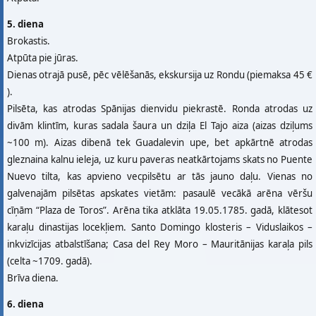
5. diena
Brokastis.
Atpūta pie jūras.
Dienas otrajā pusē, pēc vēlēšanās, ekskursija uz Rondu (piemaksa 45 €
).
Pilsēta, kas atrodas Spānijas dienvidu piekrastē. Ronda atrodas uz
divām klintīm, kuras sadala šaura un dziļa El Tajo aiza (aizas dziļums
~100 m). Aizas dibenā tek Guadalevin upe, bet apkārtnē atrodas
gleznaina kalnu ieleja, uz kuru paveras neatkārtojams skats no Puente
Nuevo tilta, kas apvieno vecpilsētu ar tās jauno daļu. Vienas no
galvenajām pilsētas apskates vietām: pasaulē vecākā arēna vēršu
cīņām “Plaza de Toros”. Arēna tika atklāta 19.05.1785. gadā, klātesot
karaļu dinastijas locekļiem. Santo Domingo klosteris – Viduslaikos –
inkvizīcijas atbalstīšana; Casa del Rey Moro – Mauritānijas karaļa pils
(celta ~1709. gadā).
Brīva diena.
6. diena