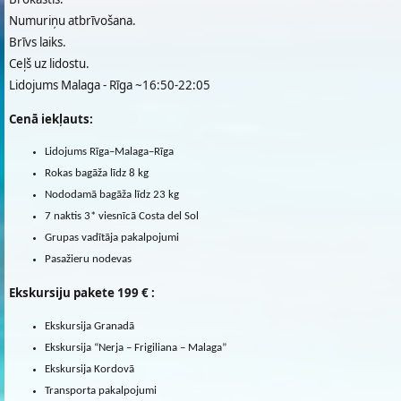
Numuriņu atbrīvošana.
Brīvs laiks.
Ceļš uz lidostu.
Lidojums Malaga - Rīga ~16:50-22:05
Cenā iekļauts:
Lidojums Rīga–Malaga–Rīga
Rokas bagāža līdz 8 kg
Nododamā bagāža līdz 23 kg
7 naktis 3* viesnīcā Costa del Sol
Grupas vadītāja pakalpojumi
Pasažieru nodevas
Ekskursiju pakete 199 € :
Ekskursija Granadā
Ekskursija “Nerja – Frigiliana – Malaga”
Ekskursija Kordovā
Transporta pakalpojumi