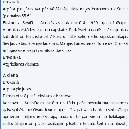
Brokastis.
Atpūta pie jūras vai pēc vēlēšanās, ekskursijas brauciens uz Seviļu
(piemaksa 55 € ).
Ekskursija Seviļā – Andalūzijas galvaspilsētā. 1929. gada Ibērijas-
Amerikas izstādes paviljona apskate. Redzēsiet pasaulē lielāko gotikas
katedrāli un Karalisko pili Alkazaru. Tālāk seko ekskursija skaistākajās
Seviļas vietās: Spānijas laukums, Marijas Luīzes parks, Torre del Oro, kā
arī tipiskais ebreju kvartāls Santa-Krusa.
Brīvs laiks.
Atgriešanās viesnīcā.
7. diena
Brokastis.
Atpūta pie jūras.
Dienas otrajā pusē, ekskursija Kordova.
Kordova – Andalūzijas pilsēta un tāda paša nosaukuma provinces
galvaspilsēta pie Gvadalkiviras upes. Līdz pat X gadsimtam šeit dzīvoja
apmēram miljons iedzīvotāju, padarot to par vienu no lielākajām,
izglītotākajām un plaukstošākajām pilsētām Eiropā. Šeit mita filozofi,