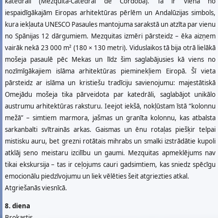
katedrāli (Mezquita-Catedral de Córdoba). Tā ir viena no
iespaidīgākajām Eiropas arhitektūras pērlēm un Andalūzijas simbols,
kura iekļauta UNESCO Pasaules mantojuma sarakstā un atzīta par vienu
no Spānijas 12 dārgumiem. Mezquitas izmēri pārsteidz – ēka aizņem
vairāk nekā 23 000 m² (180 × 130 metri). Viduslaikos tā bija otrā lielākā
mošeja pasaulē pēc Mekas un līdz šim saglabājusies kā viens no
nozīmīgākajiem islāma arhitektūras pieminekļiem Eiropā. Šī vieta
pārsteidz ar islāma un kristiešu tradīciju savienojumu: majestātiskā
Omejādu mošeja tika pārveidota par katedrāli, saglabājot unikālo
austrumu arhitektūras raksturu. Ieejot iekšā, nokļūstam īstā “kolonnu
mežā” – simtiem marmora, jašmas un granīta kolonnu, kas atbalsta
sarkanbalti svītrainās arkas. Gaismas un ēnu rotaļas piešķir telpai
mistisku auru, bet grezni rotātais mihrabs un smalki izstrādātie kupoli
atklāj seno meistaru izcilību un gaumi. Mezquitas apmeklējums nav
tikai ekskursija – tas ir ceļojums cauri gadsimtiem, kas sniedz spēcīgu
emocionālu piedzīvojumu un liek vēlēties šeit atgriezties atkal.
Atgriešanās viesnīcā.
8. diena
Brokastis.