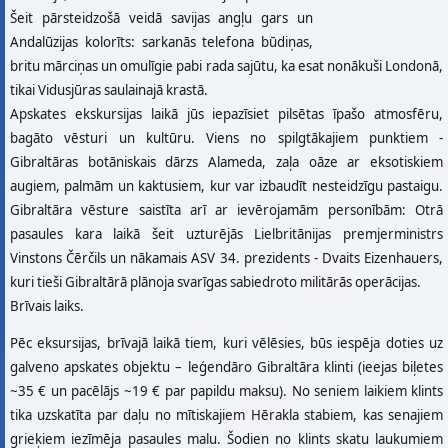
Šeit pārsteidzošā veidā savijas angļu gars un
Andalūzijas kolorīts: sarkanās telefona būdiņas,
britu mārciņas un omulīgie pabi rada sajūtu, ka esat nonākuši Londonā,
tikai Vidusjūras saulainajā krastā.
Apskates ekskursijas laikā jūs iepazīsiet pilsētas īpašo atmosfēru,
bagāto vēsturi un kultūru. Viens no spilgtākajiem punktiem -
Gibraltāras botāniskais dārzs Alameda, zaļa oāze ar eksotiskiem
augiem, palmām un kaktusiem, kur var izbaudīt nesteidzīgu pastaigu.
Gibraltāra vēsture saistīta arī ar ievērojamām personībām: Otrā
pasaules kara laikā šeit uzturējās Lielbritānijas premjerministrs
Vinstons Čērčils un nākamais ASV 34. prezidents - Dvaits Eizenhauers,
kuri tieši Gibraltārā plānoja svarīgas sabiedroto militārās operācijas.
Brīvais laiks.
Pēc eksursijas, brīvajā laikā tiem, kuri vēlēsies, būs iespēja doties uz
galveno apskates objektu – leģendāro Gibraltāra klinti (ieejas biļetes
~35 € un pacēlājs ~19 € par papildu maksu). No seniem laikiem klints
tika uzskatīta par daļu no mītiskajiem Hērakla stabiem, kas senajiem
grieķiem iezīmēja pasaules malu. Šodien no klints skatu laukumiem