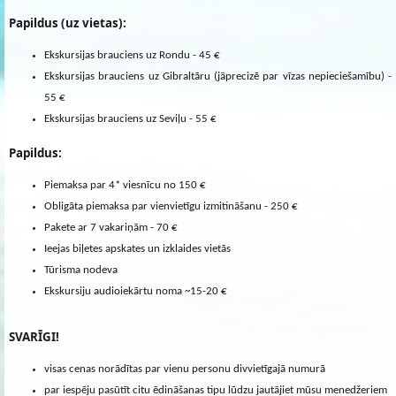
Papildus (uz vietas):
Ekskursijas brauciens uz Rondu - 45 €
Ekskursijas brauciens uz Gibraltāru (jāprecizē par vīzas nepieciešamību) -
55 €
Ekskursijas brauciens uz Seviļu - 55 €
Papildus:
Piemaksa par 4* viesnīcu no 150 €
Obligāta piemaksa par vienvietīgu izmitināšanu - 250 €
Pakete ar 7 vakariņām - 70 €
Ieejas biļetes apskates un izklaides vietās
Tūrisma nodeva
Ekskursiju audioiekārtu noma ~15-20 €
SVARĪGI!
visas cenas norādītas par vienu personu divvietīgajā numurā
par iespēju pasūtīt citu ēdināšanas tipu lūdzu jautājiet mūsu menedžeriem