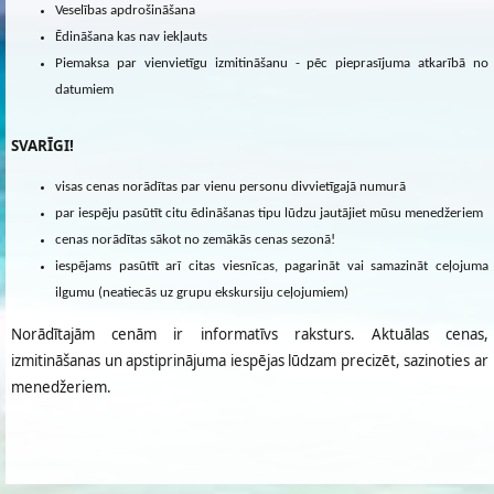
Veselības apdrošināšana
Ēdināšana kas nav iekļauts
Piemaksa par vienvietīgu izmitināšanu - pēc pieprasījuma atkarībā no
datumiem
SVARĪGI!
visas cenas norādītas par vienu personu divvietīgajā numurā
par iespēju pasūtīt citu ēdināšanas tipu lūdzu jautājiet mūsu menedžeriem
cenas norādītas sākot no zemākās cenas sezonā!
iespējams pasūtīt arī citas viesnīcas, pagarināt vai samazināt ceļojuma
ilgumu (neatiecās uz grupu ekskursiju ceļojumiem)
Norādītajām cenām ir informatīvs raksturs. Aktuālas cenas,
izmitināšanas un apstiprinājuma iespējas lūdzam precizēt, sazinoties ar
menedžeriem.