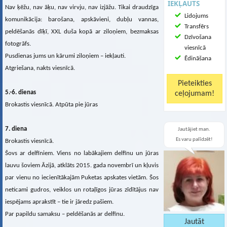
IEKĻAUTS
Nav ķēžu, nav āķu, nav virvju, nav izjāžu. Tikai draudzīga
Lidojums
komunikācija: barošana, apskāvieni, dubļu vannas,
Transfērs
peldēšanās dīķī, XXL duša kopā ar ziloņiem, bezmaksas
Dzīvošana
fotogrāfs.
viesnīcā
Pusdienas jums un kārumi ziloņiem – iekļauti.
Ēdināšana
Atgriešana, nakts viesnīcā.
5.-6. dienas
Brokastis viesnīcā. Atpūta pie jūras
7. diena
Jautājiet man.
Es varu palīdzēt!
Brokastis viesnīcā.
Šovs ar delfīniem. Viens no labākajiem delfīnu un jūras
lauvu šoviem Āzijā, atklāts 2015. gada novembrī un kļuvis
par vienu no iecienītākajām Puketas apskates vietām. Šos
neticami gudros, veiklos un rotaļīgos jūras zīdītājus nav
iespējams aprakstīt – tie ir jāredz pašiem.
Par papildu samaksu – peldēšanās ar delfīnu.