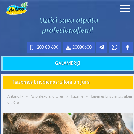
Uztici savu atpūtu
profesionāļiem!
200 80 600
20080600
GALAMĒRĶI
Taizemes brīvdienas: ziloņi un jūra
Antario.lv
»
Avio ekskursiju tūres
»
Taizeme
» Taizemes brīvdienas: ziloņi
un jūra