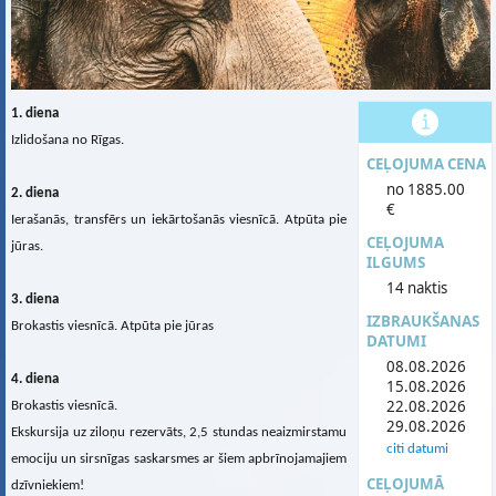
1. diena
Izlidošana no Rīgas.
CEĻOJUMA CENA
no 1885.00
2. diena
€
Ierašanās, transfērs un iekārtošanās viesnīcā. Atpūta pie
CEĻOJUMA
jūras.
ILGUMS
14 naktis
3. diena
IZBRAUKŠANAS
Brokastis viesnīcā. Atpūta pie jūras
DATUMI
08.08.2026
4. diena
15.08.2026
22.08.2026
Brokastis viesnīcā.
29.08.2026
Ekskursija uz ziloņu rezervāts, 2,5 stundas neaizmirstamu
citi datumi
emociju un sirsnīgas saskarsmes ar šiem apbrīnojamajiem
CEĻOJUMĀ
dzīvniekiem!