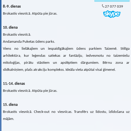
8.-9. dienas
27 077 039
Brokastis viesnīcā. Atpūta pie jūras.
10. diena
Brokastis viesnīcā.
Andamanda Puketas ūdens parks.
Viens no lielākajiem un iespaidīgākajiem ūdens parkiem Taizemē. Stilīga
arhitektūra, kur leģendas satiekas ar fantāziju, iedvesmotu no taizemiešu
mitoloģijas, pirātu stāstiem un apslēptiem dārgumiem. Bērnu zona ar
slidkalniņiem, plašs atrakciju komplekss. Ideāla vieta atpūtai visai ģimenei.
11.-14. dienas
Brokastis viesnīcā. Atpūta pie jūras.
15. diena
Brokastis viesnīcā. Check-out no viesnīcas. Transfērs uz lidostu, izlidošana uz
mājām.