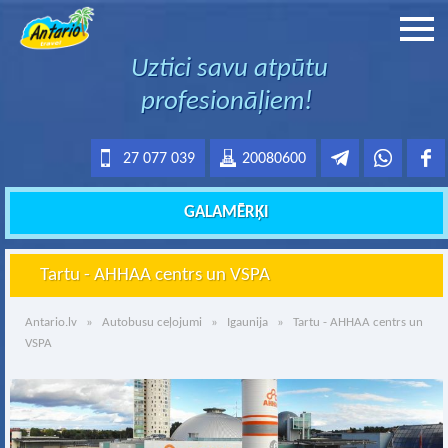
Uztici savu atpūtu
profesionāļiem!
27 077 039
20080600
GALAMĒRĶI
Tartu - AHHAA centrs un VSPA
Antario.lv
»
Autobusu ceļojumi
»
Igaunija
» Tartu - AHHAA centrs un
VSPA