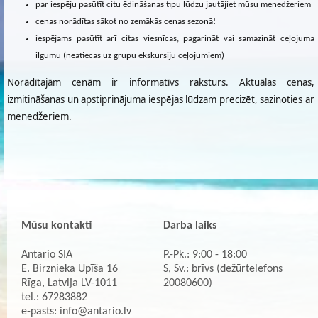
par iespēju pasūtīt citu ēdināšanas tipu lūdzu jautājiet mūsu menedžeriem
cenas norādītas sākot no zemākās cenas sezonā!
iespējams pasūtīt arī citas viesnīcas, pagarināt vai samazināt ceļojuma
ilgumu (neatiecās uz grupu ekskursiju ceļojumiem)
Norādītajām cenām ir informatīvs raksturs. Aktuālas cenas,
izmitināšanas un apstiprinājuma iespējas lūdzam precizēt, sazinoties ar
menedžeriem.
Mūsu kontakti
Darba laiks
Antario SIA
P.-Pk.: 9:00 - 18:00
E. Birznieka Upīša 16
S, Sv.: brīvs (dežūrtelefons
Rīga, Latvija LV-1011
20080600)
tel.: 67283882
e-pasts:
info@antario.lv