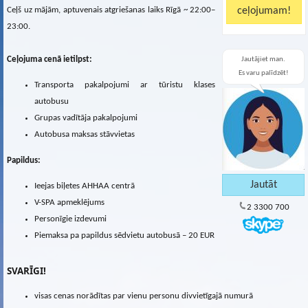
Ceļš uz mājām, aptuvenais atgriešanas laiks Rīgā ~ 22:00–
23:00.
Ceļojuma cenā ietilpst:
Jautājiet man.
Es varu palīdzēt!
Transporta pakalpojumi ar tūristu klases
autobusu
Grupas vadītāja pakalpojumi
Autobusa maksas stāvvietas
Papildus:
Ieejas biļetes AHHAA centrā
V-SPA apmeklējums
2 3300 700
Personīgie izdevumi
Piemaksa pa papildus sēdvietu autobusā – 20 EUR
SVARĪGI!
visas cenas norādītas par vienu personu divvietīgajā numurā