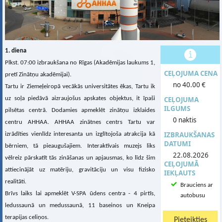
1. diena
Plkst. 07:00 izbraukšana no Rīgas (Akadēmijas laukums 1,
CEĻOJUMA CENA
pretī Zinātņu akadēmijai).
no 40.00 €
Tartu ir Ziemeļeiropā vecākās universitātes ēkas, Tartu ik
uz soļa piedāvā aizraujošus apskates objektus, it īpaši
CEĻOJUMA
ILGUMS
pilsētas centrā. Dodamies apmeklēt zinātņu izklaides
0 naktis
centru AHHAA. AHHAA zinātnes centrs Tartu var
IZBRAUKŠANAS
izrādīties vienlīdz interesanta un izglītojoša atrakcija kā
DATUMI
bērniem, tā pieaugušajiem. Interaktīvais muzejs liks
22.08.2026
vēlreiz pārskatīt tās zināšanas un apjausmas, ko līdz šim
CEĻOJUMĀ
attiecinājāt uz matēriju, gravitāciju un visu fizisko
IEKĻAUTS
realitāti.
Brauciens ar
Brīvs laiks lai apmeklēt V-SPA ūdens centra - 4 pirtīs,
autobusu
ledussaunā un medussaunā, 11 baseinos un Kneipa
terapijas celiņos.