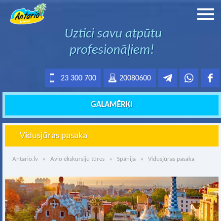
Uztici savu atpūtu
profesionāļiem!
23 300 700
20080600
GALAMĒRĶI
Vidusjūras pasaka
Antario.lv
»
Avio ekskursiju tūres
»
Spānija
» Vidusjūras pasaka