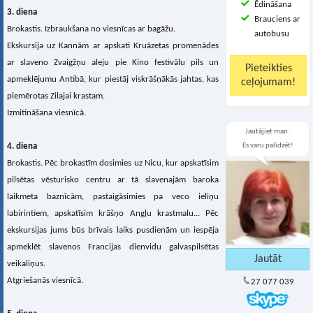
Ēdināšana
3. diena
Brauciens ar
Brokastis. Izbraukšana no viesnīcas ar bagāžu.
autobusu
Ekskursija uz Kannām ar apskati Kruāzetas promenādes
ar slaveno Zvaigžņu aleju pie Kino festivālu pils un
apmeklējumu Antibā, kur piestāj viskrāšņākās jahtas, kas
piemērotas Zilajai krastam.
Izmitināšana viesnīcā.
Jautājiet man.
4. diena
Es varu palīdzēt!
Brokastis. Pēc brokastīm dosimies uz Nicu, kur apskatīsim
pilsētas vēsturisko centru ar tā slavenajām baroka
laikmeta baznīcām, pastaigāsimies pa veco ieliņu
labirintiem, apskatīsim krāšņo Angļu krastmalu... Pēc
ekskursijas jums būs brīvais laiks pusdienām un iespēja
apmeklēt slavenos Francijas dienvidu galvaspilsētas
veikaliņus.
Atgriešanās viesnīcā.
27 077 039