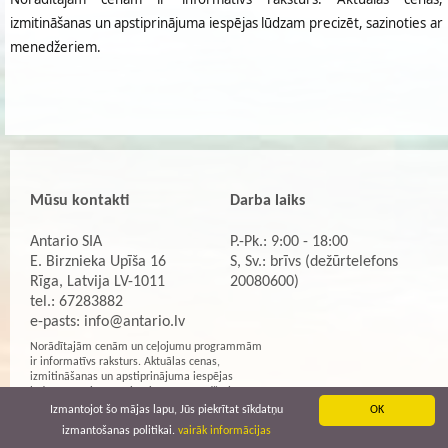
izmitināšanas un apstiprinājuma iespējas lūdzam precizēt, sazinoties ar
menedžeriem.
Mūsu kontakti
Darba laiks
Antario SIA
P.-Pk.: 9:00 - 18:00
E. Birznieka Upīša 16
S, Sv.: brīvs (dežūrtelefons
Rīga, Latvija LV-1011
20080600)
tel.: 67283882
e-pasts:
info@antario.lv
Norādītajām cenām un ceļojumu programmām
ir informatīvs raksturs. Aktuālas cenas,
izmitināšanas un apstiprinājuma iespējas
lūdzam precizēt, sazinoties ar menedžeriem.
Izmantojot šo mājas lapu, Jūs piekrītat sīkdatņu
OK
izmantošanas politikai.
vairāk informācijas