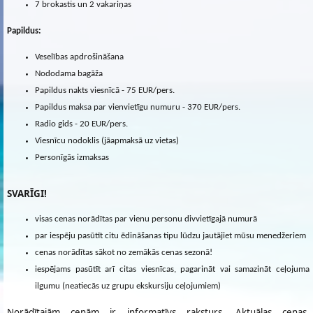
7 brokastis un 2 vakariņas
Papildus:
Veselības apdrošināšana
Nododama bagāža
Papildus nakts viesnīcā - 75 EUR/pers.
Papildus maksa par vienvietīgu numuru - 370 EUR/pers.
Radio gids - 20 EUR/pers.
Viesnīcu nodoklis (jāapmaksā uz vietas)
Personīgās izmaksas
SVARĪGI!
visas cenas norādītas par vienu personu divvietīgajā numurā
par iespēju pasūtīt citu ēdināšanas tipu lūdzu jautājiet mūsu menedžeriem
cenas norādītas sākot no zemākās cenas sezonā!
iespējams pasūtīt arī citas viesnīcas, pagarināt vai samazināt ceļojuma
ilgumu (neatiecās uz grupu ekskursiju ceļojumiem)
Norādītajām cenām ir informatīvs raksturs. Aktuālas cenas,