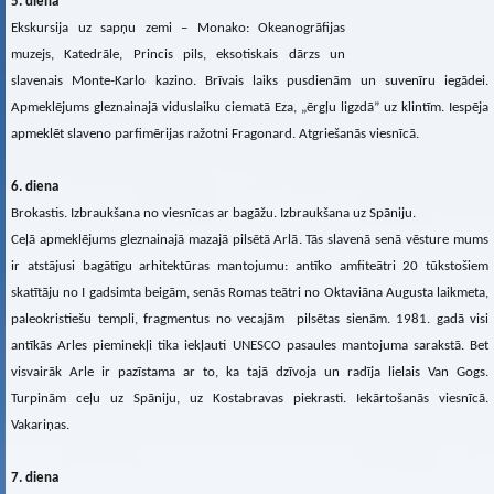
5. diena
Ekskursija uz sapņu zemi – Monako: Okeanogrāfijas
muzejs, Katedrāle, Princis pils, eksotiskais dārzs un
slavenais Monte-Karlo kazino. Brīvais laiks pusdienām un suvenīru iegādei.
Apmeklējums gleznainajā viduslaiku ciematā Eza, „ērgļu ligzdā” uz klintīm. Iespēja
apmeklēt slaveno parfimērijas ražotni Fragonard. Atgriešanās viesnīcā.
6. diena
Brokastis. Izbraukšana no viesnīcas ar bagāžu. Izbraukšana uz Spāniju.
Ceļā apmeklējums gleznainajā mazajā pilsētā Arlā. Tās slavenā senā vēsture mums
ir atstājusi bagātīgu arhitektūras mantojumu: antīko amfiteātri 20 tūkstošiem
skatītāju no I gadsimta beigām, senās Romas teātri no Oktaviāna Augusta laikmeta,
paleokristiešu templi, fragmentus no vecajām pilsētas sienām. 1981. gadā visi
antīkās Arles pieminekļi tika iekļauti UNESCO pasaules mantojuma sarakstā. Bet
visvairāk Arle ir pazīstama ar to, ka tajā dzīvoja un radīja lielais Van Gogs.
Turpinām ceļu uz Spāniju, uz Kostabravas piekrasti. Iekārtošanās viesnīcā.
Vakariņas.
7. diena