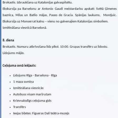
Brokastis. Izbraukšana uz Katalonijas galvaspilsētu.
Ekskursija pa Barselonu ar Antonio Gaudi meistardarbu apskati: Svētā Ģimenes
baznīca, Milas un Batlio mājas, Paseo de Gracia. Spānijas laukums, Montjuic.
Ekskursija uz Monserrat kalnu – vienu no galvenajiem Katalonijas simboliem.
Izmitināšana viesnīcā Barselonā.
8. diena
Brokastis. Numuru atbrīvošana līdz plkst. 10:00. Grupas transfērs uz lidostu.
Lidojums mājās.
Ceļojuma cenā iekļauts:
Lidojums Rīga - Barselona - Rīga
1 maza somiņa
Izmitināšana viesnīcās
Autobuss visam maršrutam
Krievvalodīgs ceļojuma gids
Transfērs
Ieejas biļetes: Figueras Dalí teātra-muzejs