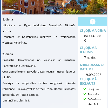
1. diena
Izlidošana no Rīgas. Ielidošana Barselonā. Tikšanās
CEĻOJUMA CENA
lidostā.
no 1140.00
Transfērs uz Kostabravas piekrasti un izmitināšana
€
viesnīcā. Vakariņas.
CEĻOJUMA
ILGUMS
2. diena
7 naktis
Brokastis. Izrakstīšanās no viesnīcas ar mantām.
IZBRAUKŠANAS
Pārbraukšana uz Provansu.
DATUMI
Ceļā apmeklējums Salvadora Dalī teātra-muzejā Figueras
19.09.2026
pilsētā.
CEĻOJUMĀ
IEKĻAUTS
Pastaiga pa vecpilsētas centru Avignonā: pāvesta
rezidence – lielākā gotikas celtne Eiropā, Domu Dievmātes
Lidojums
Transfērs
katedrāle, Sv. Pētera baznīca.
Dzīvošana
Izmitināšana viesnīcā.
viesnīcā