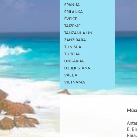
SPĀNIJA
ŠRILANKA
ŠVEICE
TAIZEME
TANZĀNIJA UN
ZANZIBĀRA
TUNISIJA
TURCIJA
UNGĀRIJA
UZBEKISTĀNA
VĀCIJA
VJETNAMA
Mūsu
Antar
E. Bi
Rīga,