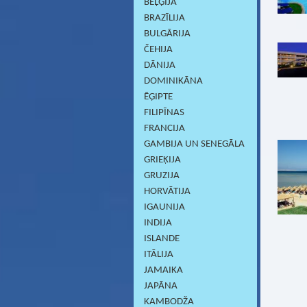
BEĻĢIJA
BRAZĪLIJA
BULGĀRIJA
ČEHIJA
DĀNIJA
DOMINIKĀNA
ĒĢIPTE
FILIPĪNAS
FRANCIJA
GAMBIJA UN SENEGĀLA
GRIEĶIJA
GRUZIJA
HORVĀTIJA
IGAUNIJA
INDIJA
ISLANDE
ITĀLIJA
JAMAIKA
JAPĀNA
KAMBODŽA