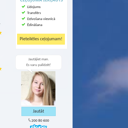
Lidojums
Transfērs
Dzīvošana viesnīcā
A
Ēdināšana
Jautājiet man.
Es varu palīdzēt!
200 80 600