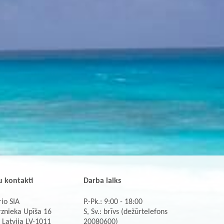
 kontakti
Darba laiks
io SIA
P.-Pk.: 9:00 - 18:00
rznieka Upīša 16
S, Sv.: brīvs (dežūrtelefons
 Latvija LV-1011
20080600)