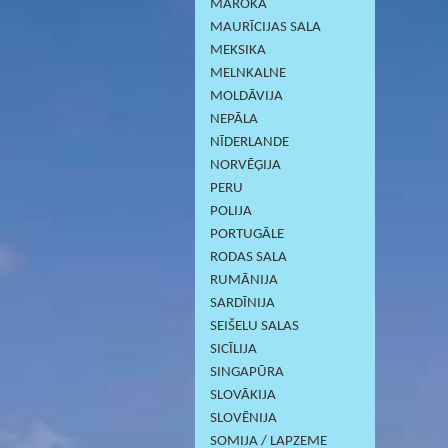
MAROKA
MAURĪCIJAS SALA
MEKSIKA
MELNKALNE
MOLDĀVIJA
NEPĀLA
NĪDERLANDE
NORVĒĢIJA
PERU
POLIJA
PORTUGĀLE
RODAS SALA
RUMĀNIJA
SARDĪNIJА
SEIŠELU SALAS
SICĪLIJA
SINGAPŪRA
SLOVĀKIJA
SLOVĒNIJA
SOMIJA / LAPZEME