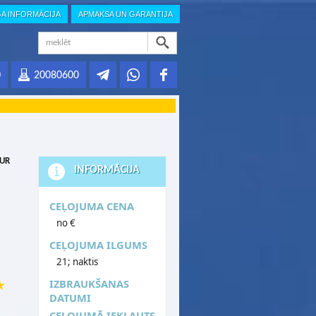
GA INFORMĀCIJA
APMAKSA UN GARANTIJA
0
20080600
ZUR
INFORMĀCIJA
CEĻOJUMA CENA
no €
CEĻOJUMA ILGUMS
21; naktis
IZBRAUKŠANAS
DATUMI
CEĻOJUMĀ IEKĻAUTS