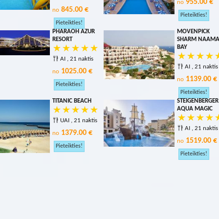
955.00 €
no
845.00 €
no
PHARAOH AZUR
MOVENPICK
RESORT
SHARM NAAM
BAY
AI , 21 naktis
AI , 21 naktis
1025.00 €
no
1139.00 €
no
TITANIC BEACH
STEIGENBERGER
AQUA MAGIC
UAI , 21 naktis
AI , 21 naktis
1379.00 €
no
1519.00 €
no