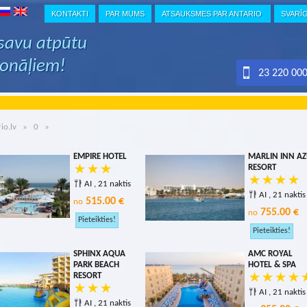
KONTAKTI
PAR MUMS
ATSAUKSMES PAR ANTARIO
SVARĪ
 savu atpūtu
ionāļiem!
23 220 00
io.lv
»
0
»
EMPIRE HOTEL
MARLIN INN A
RESORT
AI , 21 naktis
AI , 21 naktis
515.00 €
no
755.00 €
no
SPHINX AQUA
AMC ROYAL
PARK BEACH
HOTEL & SPA
RESORT
AI , 21 naktis
AI , 21 naktis