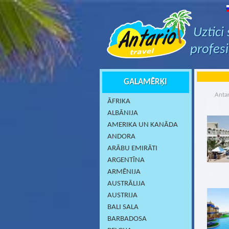
Uztici
profes
GALAMĒRĶI
Antar
ĀFRIKA
ALBĀNIJA
AMERIKA UN KANĀDA
ANDORA
ARĀBU EMIRĀTI
ARGENTĪNA
ARMĒNIJA
AUSTRĀLIJA
AUSTRIJA
BALI SALA
BARBADOSA