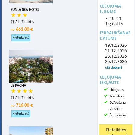
CEĻOJUMA
SUN & SEA HOTEL
ILGUMS
7; 10; 11;
AI , 7 naktis
14; naktis
661.00 €
no
IZBRAUKŠANAS
DATUMI
19.12.2026
21.12.2026
23.12.2026
25.12.2026
citi datumi
CEĻOJUMĀ
IEKĻAUTS
LE PACHA
Lidojums
Transfērs
AI , 7 naktis
Dzīvošana
716.00 €
no
viesnīcā
Ēdināšana