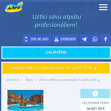
Uztici savu atpūtu
profesionāļiem!
200 80 600
20080600
GALAMĒRĶI
Ziemassvētki un Jaunais gads Hurgadā 2026. g.
Antario.lv
»
Ēģipte
» Ziemassvētki un Jaunais gads Hurgadā 2026. g.
CEĻOJUMA CENA
no 661.00 €