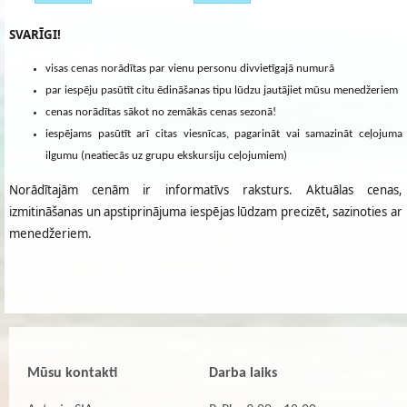
SVARĪGI!
visas cenas norādītas par vienu personu divvietīgajā numurā
par iespēju pasūtīt citu ēdināšanas tipu lūdzu jautājiet mūsu menedžeriem
cenas norādītas sākot no zemākās cenas sezonā!
iespējams pasūtīt arī citas viesnīcas, pagarināt vai samazināt ceļojuma
ilgumu (neatiecās uz grupu ekskursiju ceļojumiem)
Norādītajām cenām ir informatīvs raksturs. Aktuālas cenas,
izmitināšanas un apstiprinājuma iespējas lūdzam precizēt, sazinoties ar
menedžeriem.
Mūsu kontakti
Darba laiks