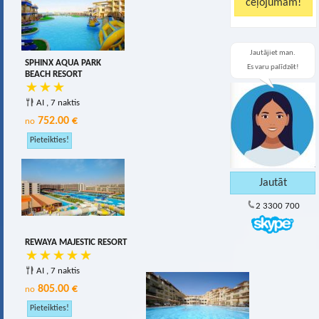
Jautājiet man.
SPHINX AQUA PARK
Es varu palīdzēt!
BEACH RESORT
AI , 7 naktis
752.00 €
no
2 3300 700
REWAYA MAJESTIC RESORT
AI , 7 naktis
805.00 €
no