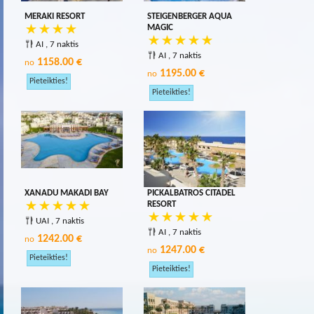
MERAKI RESORT
STEIGENBERGER AQUA
MAGIC
AI , 7 naktis
AI , 7 naktis
1158.00 €
no
1195.00 €
no
XANADU MAKADI BAY
PICKALBATROS CITADEL
RESORT
UAI , 7 naktis
AI , 7 naktis
1242.00 €
no
1247.00 €
no