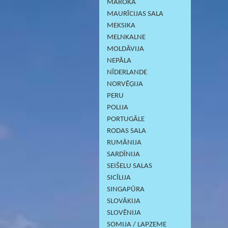
MAROKA
MAURĪCIJAS SALA
MEKSIKA
MELNKALNE
MOLDĀVIJA
NEPĀLA
NĪDERLANDE
NORVĒĢIJA
PERU
POLIJA
PORTUGĀLE
RODAS SALA
RUMĀNIJA
SARDĪNIJА
SEIŠELU SALAS
SICĪLIJA
SINGAPŪRA
SLOVĀKIJA
SLOVĒNIJA
SOMIJA / LAPZEME