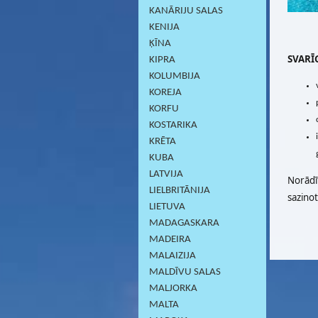
KANĀRIJU SALAS
KENIJA
ĶĪNA
SVARĪG
KIPRA
KOLUMBIJA
KOREJA
KORFU
KOSTARIKA
KRĒTA
KUBA
LATVIJA
Norādī
LIELBRITĀNIJA
sazino
LIETUVA
MADAGASKARA
MADEIRA
MALAIZIJA
MALDĪVU SALAS
MALJORKA
MALTA