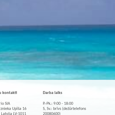
 kontakti
Darba laiks
io SIA
P.-Pk.: 9:00 - 18:00
rznieka Upīša 16
S, Sv.: brīvs (dežūrtelefons
 Latvija LV-1011
20080600)