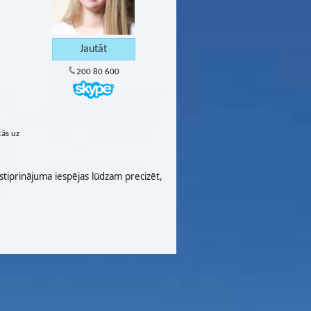
200 80 600
cās uz
stiprinājuma iespējas lūdzam precizēt,