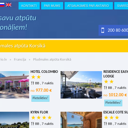
KONTAKTI
PAR MUMS
ATSAUKSMES PAR ANTARIO
SVARĪ
 savu atpūtu
ionāļiem!
200 80 60
males atpūta Korsikā
io.lv
»
Francija
» Pludmales atpūta Korsikā
HOTEL COLOMBO
RESIDENCE EAS
LODGE
BB , 7 naktis
BB , 7 naktis
977.00 €
no
1012.00 €
no
KYRN FLOR
ESCALE COTE S
BB , 7 naktis
BB , 7 naktis