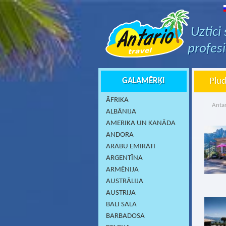
Uztici
profes
GALAMĒRĶI
Plud
ĀFRIKA
Antar
ALBĀNIJA
AMERIKA UN KANĀDA
ANDORA
ARĀBU EMIRĀTI
ARGENTĪNA
ARMĒNIJA
AUSTRĀLIJA
AUSTRIJA
BALI SALA
BARBADOSA