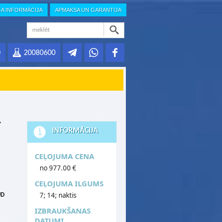
GA INFORMĀCIJA
APMAKSA UN GARANTIJA
0
20080600
Y
INFORMĀCIJA
CEĻOJUMA CENA
no 977.00 €
CEĻOJUMA ILGUMS
7; 14; naktis
UD
IZBRAUKŠANAS
DATUMI