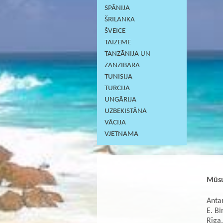
SPĀNIJA
ŠRILANKA
ŠVEICE
TAIZEME
TANZĀNIJA UN
ZANZIBĀRA
TUNISIJA
TURCIJA
UNGĀRIJA
UZBEKISTĀNA
VĀCIJA
VJETNAMA
Mūsu
Antar
E. Bi
Rīga,