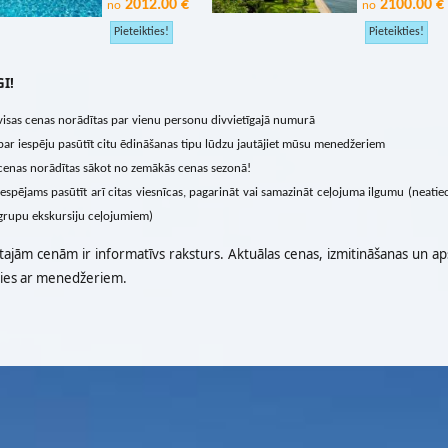
2012.00 €
2100.00 €
no
no
I!
visas cenas norādītas par vienu personu divvietīgajā numurā
par iespēju pasūtīt citu ēdināšanas tipu lūdzu jautājiet mūsu menedžeriem
cenas norādītas sākot no zemākās cenas sezonā!
iespējams pasūtīt arī citas viesnīcas, pagarināt vai samazināt ceļojuma ilgumu (neatie
grupu ekskursiju ceļojumiem)
tajām cenām ir informatīvs raksturs. Aktuālas cenas, izmitināšanas un ap
ties ar menedžeriem.