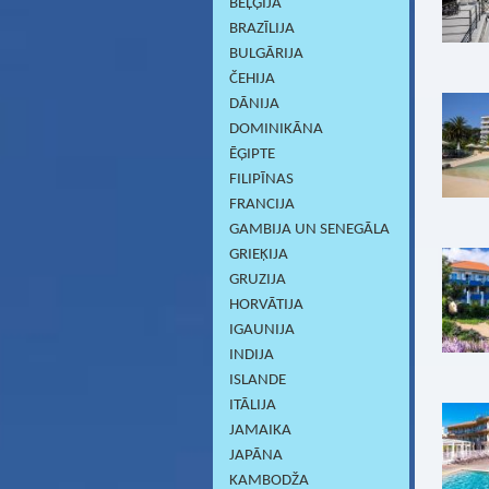
BEĻĢIJA
BRAZĪLIJA
BULGĀRIJA
ČEHIJA
DĀNIJA
DOMINIKĀNA
ĒĢIPTE
FILIPĪNAS
FRANCIJA
GAMBIJA UN SENEGĀLA
GRIEĶIJA
GRUZIJA
HORVĀTIJA
IGAUNIJA
INDIJA
ISLANDE
ITĀLIJA
JAMAIKA
JAPĀNA
KAMBODŽA