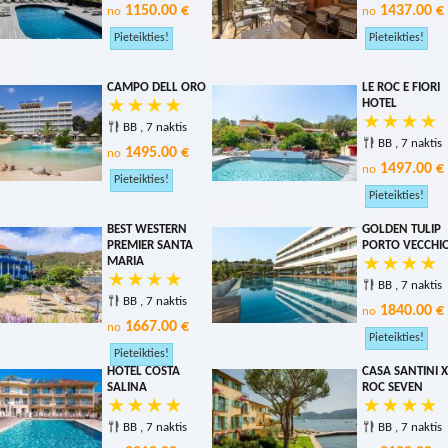
1150.00 €
1437.00 €
no
no
CAMPO DELL ORO
LE ROC E FIORI
HOTEL
BB , 7 naktis
BB , 7 naktis
1495.00 €
no
1497.00 €
no
BEST WESTERN
GOLDEN TULIP
PREMIER SANTA
PORTO VECCHI
MARIA
BB , 7 naktis
BB , 7 naktis
1840.00 €
no
1667.00 €
no
HOTEL COSTA
CASA SANTINI X
SALINA
ROC SEVEN
BB , 7 naktis
BB , 7 naktis