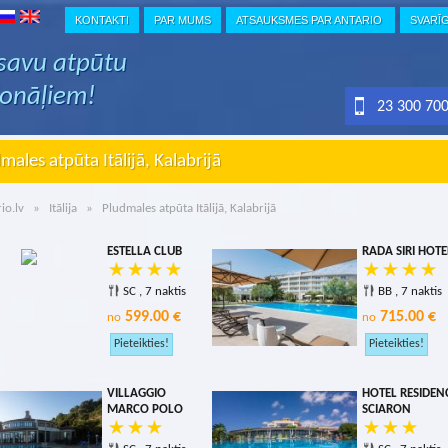
KONTAKTI
PAR MUMS
ATSAUKSMES PAR ANTARIO
SVARĪ
 savu atpūtu
ionāļiem!
23 300 70
males atpūta Itālijā, Kalabrijā
io.lv
»
Itālija
» Pludmales atpūta Itālijā, Kalabrijā
ESTELLA CLUB
RADA SIRI HOTE
SC , 7 naktis
BB , 7 naktis
599.00 €
715.00 €
no
no
VILLAGGIO
HOTEL RESIDEN
MARCO POLO
SCIARON