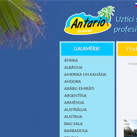
Uztici
profes
GALAMĒRĶI
Plud
ĀFRIKA
Antar
ALBĀNIJA
AMERIKA UN KANĀDA
ANDORA
ARĀBU EMIRĀTI
ARGENTĪNA
ARMĒNIJA
AUSTRĀLIJA
AUSTRIJA
BALI SALA
BARBADOSA