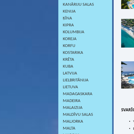
KANĀRIJU SALAS
KENIJA
ĶĪNA
KIPRA
KOLUMBIJA
KOREJA
KORFU
KOSTARIKA
KRĒTA
KUBA
LATVIJA
LIELBRITĀNIJA
LIETUVA
MADAGASKARA
MADEIRA
MALAIZIJA
SVARĪG
MALDĪVU SALAS
MALJORKA
MALTA