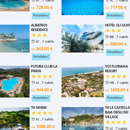
SC , 7 naktis
SC , 7 naktis
728.00 €
777.00 €
no
no
ALBATROS
HOTEL GLI ULIVI
RESIDENCE
BB , 7 naktis
SC , 7 naktis
880.00 €
no
843.00 €
no
FUTURA CLUB LA
VOI FLORIANA
PRAYA
RESORT
AI , 7 naktis
HB , 7 naktis
944.00 €
1001.00 €
no
no
TH SIMERI
TH LE CASTELLA
BAIA DEGLI DEI
VILLAGE
AI , 7 naktis
1088.00 €
no
AI , 7 naktis