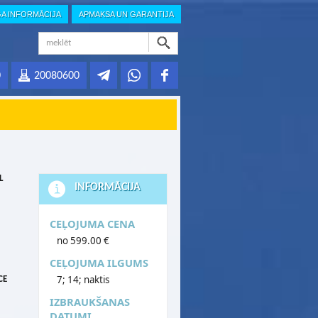
GA INFORMĀCIJA
APMAKSA UN GARANTIJA
0
20080600
L
INFORMĀCIJA
CEĻOJUMA CENA
no 599.00 €
CEĻOJUMA ILGUMS
7; 14; naktis
CE
IZBRAUKŠANAS
DATUMI