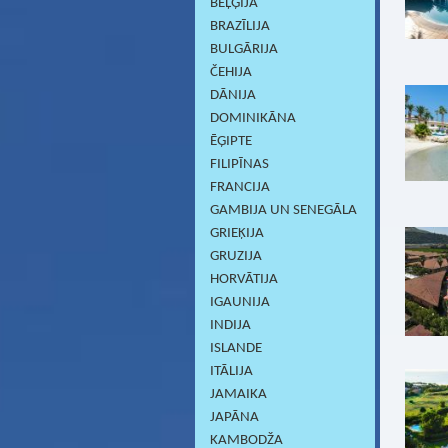
BEĻĢIJA
BRAZĪLIJA
BULGĀRIJA
ČEHIJA
DĀNIJA
DOMINIKĀNA
ĒĢIPTE
FILIPĪNAS
FRANCIJA
GAMBIJA UN SENEGĀLA
GRIEĶIJA
GRUZIJA
HORVĀTIJA
IGAUNIJA
INDIJA
ISLANDE
ITĀLIJA
JAMAIKA
JAPĀNA
KAMBODŽA