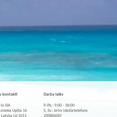
 kontakti
Darba laiks
io SIA
P.-Pk.: 9:00 - 18:00
rznieka Upīša 16
S, Sv.: brīvs (dežūrtelefons
 Latvija LV-1011
20080600)