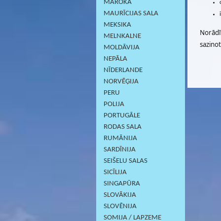
MAROKA
MAURĪCIJAS SALA
MEKSIKA
Norādī
MELNKALNE
sazino
MOLDĀVIJA
NEPĀLA
NĪDERLANDE
NORVĒĢIJA
PERU
POLIJA
PORTUGĀLE
RODAS SALA
RUMĀNIJA
SARDĪNIJА
SEIŠELU SALAS
SICĪLIJA
SINGAPŪRA
SLOVĀKIJA
SLOVĒNIJA
SOMIJA / LAPZEME