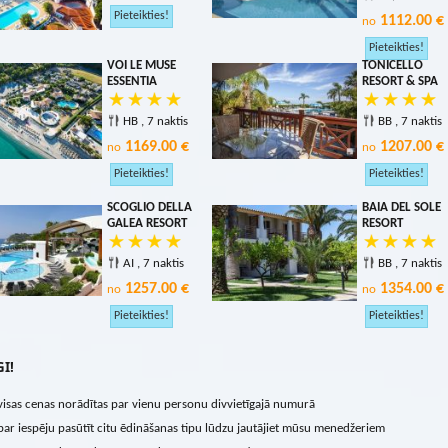
1112.00 €
no
VOI LE MUSE
TONICELLO
ESSENTIA
RESORT & SPA
HB , 7 naktis
BB , 7 naktis
1169.00 €
1207.00 €
no
no
SCOGLIO DELLA
BAIA DEL SOLE
GALEA RESORT
RESORT
AI , 7 naktis
BB , 7 naktis
1257.00 €
1354.00 €
no
no
I!
visas cenas norādītas par vienu personu divvietīgajā numurā
par iespēju pasūtīt citu ēdināšanas tipu lūdzu jautājiet mūsu menedžeriem