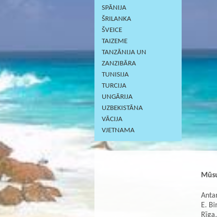
SPĀNIJA
ŠRILANKA
ŠVEICE
TAIZEME
TANZĀNIJA UN
ZANZIBĀRA
TUNISIJA
TURCIJA
UNGĀRIJA
UZBEKISTĀNA
VĀCIJA
VJETNAMA
Mūsu
Antar
E. Bi
Rīga,