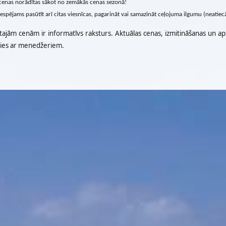
cenas norādītas sākot no zemākās cenas sezonā!
iespējams pasūtīt arī citas viesnīcas, pagarināt vai samazināt ceļojuma ilgumu (neatie
tajām cenām ir informatīvs raksturs. Aktuālas cenas, izmitināšanas un ap
ties ar menedžeriem.