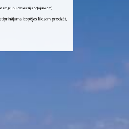
cās uz grupu ekskursiju ceļojumiem)
stiprinājuma iespējas lūdzam precizēt,