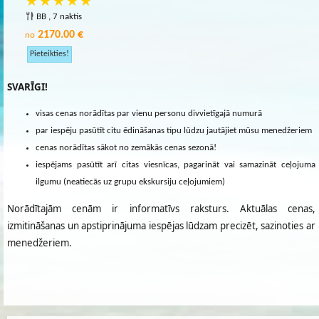
BB , 7 naktis
2170.00 €
no
SVARĪGI!
visas cenas norādītas par vienu personu divvietīgajā numurā
par iespēju pasūtīt citu ēdināšanas tipu lūdzu jautājiet mūsu menedžeriem
cenas norādītas sākot no zemākās cenas sezonā!
iespējams pasūtīt arī citas viesnīcas, pagarināt vai samazināt ceļojuma
ilgumu (neatiecās uz grupu ekskursiju ceļojumiem)
Norādītajām cenām ir informatīvs raksturs. Aktuālas cenas,
izmitināšanas un apstiprinājuma iespējas lūdzam precizēt, sazinoties ar
menedžeriem.