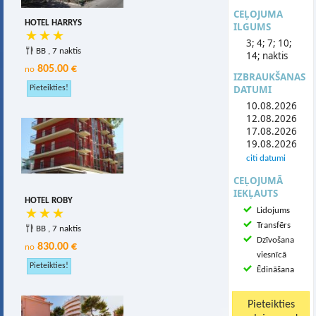
CEĻOJUMA
HOTEL HARRYS
ILGUMS
3; 4; 7; 10;
BB , 7 naktis
14; naktis
805.00 €
no
IZBRAUKŠANAS
DATUMI
10.08.2026
12.08.2026
17.08.2026
19.08.2026
citi datumi
CEĻOJUMĀ
IEKĻAUTS
HOTEL ROBY
Lidojums
Transfērs
BB , 7 naktis
Dzīvošana
830.00 €
no
viesnīcā
Ēdināšana