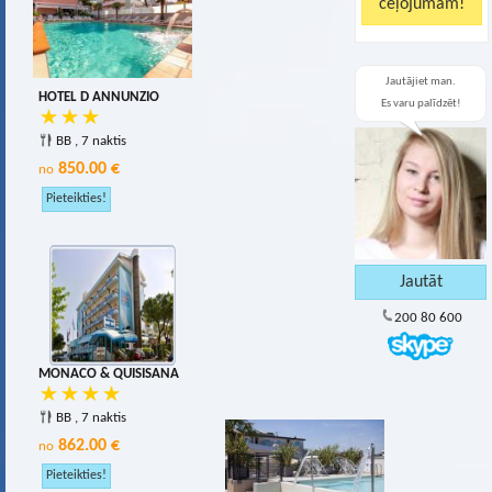
Jautājiet man.
HOTEL D ANNUNZIO
Es varu palīdzēt!
BB , 7 naktis
850.00 €
no
200 80 600
MONACO & QUISISANA
BB , 7 naktis
862.00 €
no