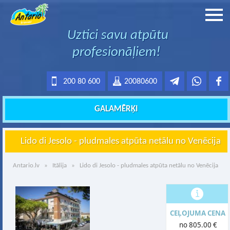
Uztici savu atpūtu
profesionāļiem!
200 80 600
20080600
GALAMĒRĶI
Lido di Jesolo - pludmales atpūta netālu no Venēcija
Antario.lv
»
Itālija
» Lido di Jesolo - pludmales atpūta netālu no Venēcija
CEĻOJUMA CENA
no 805.00 €