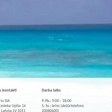
 kontakti
Darba laiks
io SIA
P.-Pk.: 9:00 - 18:00
rznieka Upīša 16
S, Sv.: brīvs (dežūrtelefons
 Latvija LV-1011
20080600)