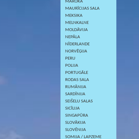
MAROKA
MAURĪCIJAS SALA
MEKSIKA
MELNKALNE
MOLDĀVIJA
NEPĀLA
NĪDERLANDE
NORVĒĢIJA
PERU
POLIJA
PORTUGĀLE
RODAS SALA
RUMĀNIJA
SARDĪNIJА
SEIŠELU SALAS
SICĪLIJA
SINGAPŪRA
SLOVĀKIJA
SLOVĒNIJA
SOMIJA / LAPZEME