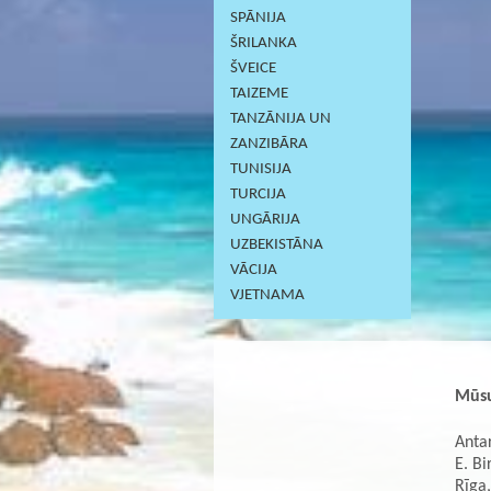
SPĀNIJA
ŠRILANKA
ŠVEICE
TAIZEME
TANZĀNIJA UN
ZANZIBĀRA
TUNISIJA
TURCIJA
UNGĀRIJA
UZBEKISTĀNA
VĀCIJA
VJETNAMA
Mūsu
Antar
E. Bi
Rīga,