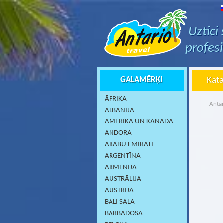
Uztici
profes
GALAMĒRĶI
Kata
ĀFRIKA
Antar
ALBĀNIJA
AMERIKA UN KANĀDA
ANDORA
ARĀBU EMIRĀTI
ARGENTĪNA
ARMĒNIJA
AUSTRĀLIJA
AUSTRIJA
BALI SALA
BARBADOSA