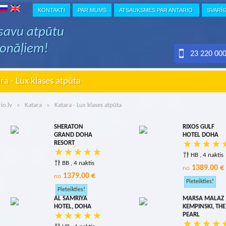
KONTAKTI
PAR MUMS
ATSAUKSMES PAR ANTARIO
SVARĪ
 savu atpūtu
ionāļiem!
23 220 00
ra - Lux klases atpūta
io.lv
»
Katara
» Katara - Lux klases atpūta
SHERATON
RIXOS GULF
GRAND DOHA
HOTEL DOHA
RESORT
HB , 4 naktis
BB , 4 naktis
1389.00 €
no
1379.00 €
no
AL SAMRIYA
MARSA MALAZ
HOTEL, DOHA
KEMPINSKI, THE
PEARL