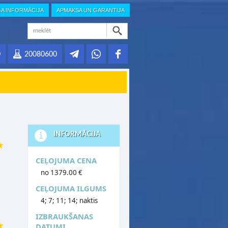
GA INFORMĀCIJA
APMAKSA UN GARANTIJA
0
20080600
INFORMĀCIJA
CEĻOJUMA CENA
no 1379.00 €
CEĻOJUMA ILGUMS
4; 7; 11; 14; naktis
IZBRAUKŠANAS
DATUMI