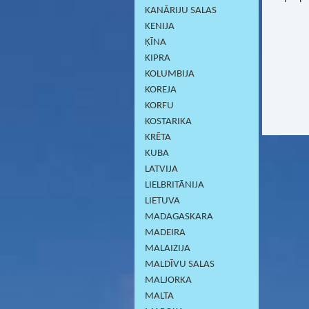
KANĀRIJU SALAS
KENIJA
ĶĪNA
KIPRA
KOLUMBIJA
KOREJA
KORFU
KOSTARIKA
KRĒTA
KUBA
LATVIJA
LIELBRITĀNIJA
LIETUVA
MADAGASKARA
MADEIRA
MALAIZIJA
MALDĪVU SALAS
MALJORKA
MALTA