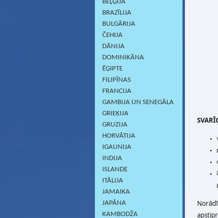
BEĻĢIJA
BRAZĪLIJA
BULGĀRIJA
ČEHIJA
DĀNIJA
DOMINIKĀNA
ĒĢIPTE
FILIPĪNAS
FRANCIJA
GAMBIJA UN SENEGĀLA
GRIEĶIJA
SVARĪG
GRUZIJA
HORVĀTIJA
IGAUNIJA
INDIJA
ISLANDE
ITĀLIJA
JAMAIKA
Norādī
JAPĀNA
apstip
KAMBODŽA