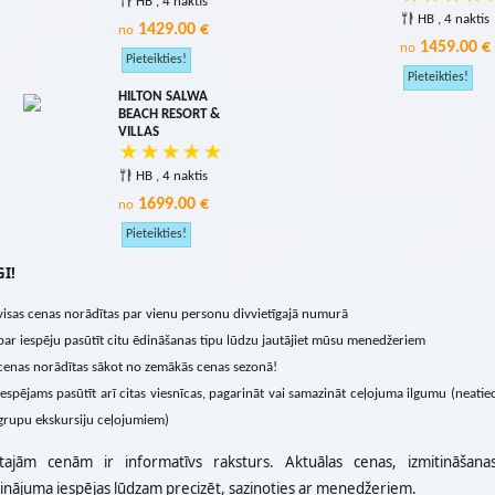
HB , 4 naktis
HB , 4 naktis
1429.00 €
no
1459.00 €
no
HILTON SALWA
BEACH RESORT &
VILLAS
HB , 4 naktis
1699.00 €
no
I!
visas cenas norādītas par vienu personu divvietīgajā numurā
par iespēju pasūtīt citu ēdināšanas tipu lūdzu jautājiet mūsu menedžeriem
cenas norādītas sākot no zemākās cenas sezonā!
iespējams pasūtīt arī citas viesnīcas, pagarināt vai samazināt ceļojuma ilgumu (neatie
grupu ekskursiju ceļojumiem)
tajām cenām ir informatīvs raksturs. Aktuālas cenas, izmitināšan
rinājuma iespējas lūdzam precizēt, sazinoties ar menedžeriem.