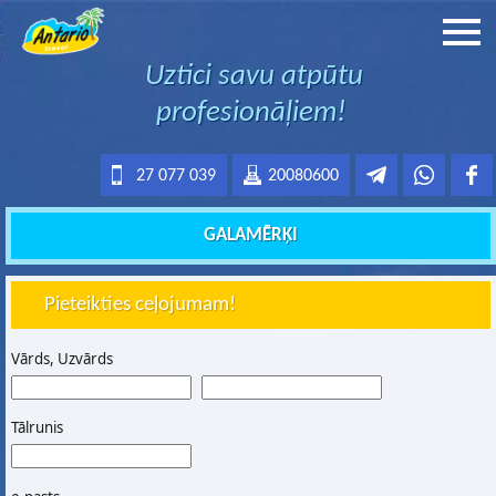
Uztici savu atpūtu
profesionāļiem!
27 077 039
20080600
GALAMĒRĶI
Pieteikties ceļojumam!
Vārds, Uzvārds
Tālrunis