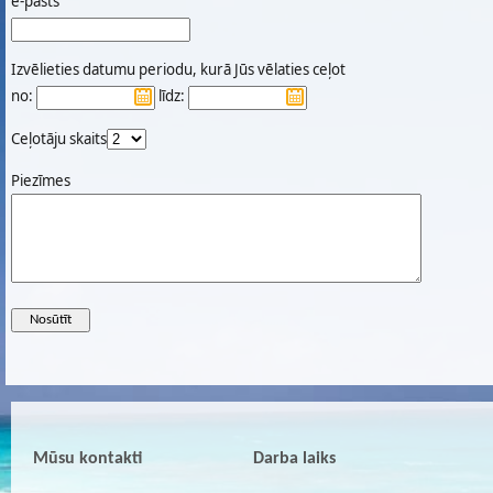
e-pasts
Izvēlieties datumu periodu, kurā Jūs vēlaties ceļot
no:
līdz:
Ceļotāju skaits
Piezīmes
Mūsu kontakti
Darba laiks