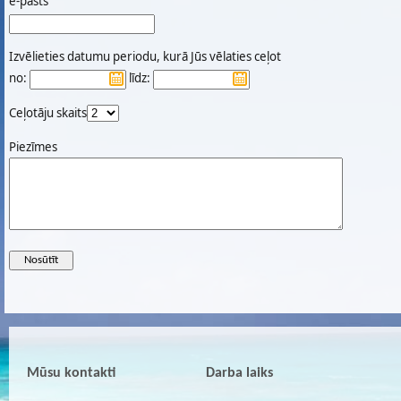
e-pasts
Izvēlieties datumu periodu, kurā Jūs vēlaties ceļot
no:
līdz:
Ceļotāju skaits
Piezīmes
Mūsu kontakti
Darba laiks