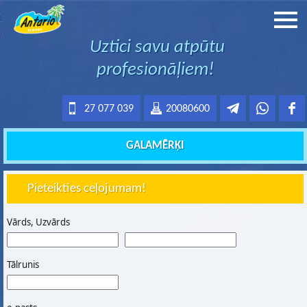
Uztici savu atpūtu
profesionāļiem!
27 077 039
20080600
GALAMĒRĶI
Pieteikties ceļojumam!
Vārds, Uzvārds
Tālrunis