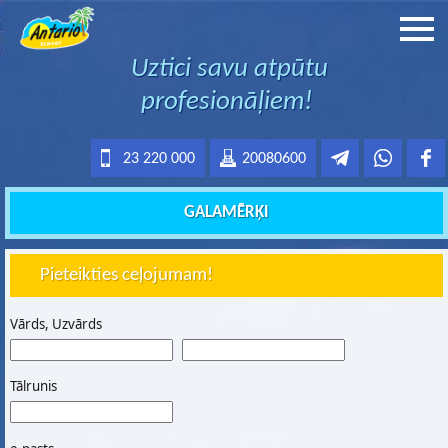
Uztici savu atpūtu
profesionāļiem!
23 220 000
20080600
GALAMĒRĶI
Pieteikties ceļojumam!
Vārds, Uzvārds
Tālrunis