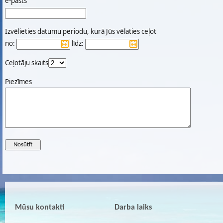
e-pasts
Izvēlieties datumu periodu, kurā Jūs vēlaties ceļot
no:
līdz:
Ceļotāju skaits
Piezīmes
Mūsu kontakti
Darba laiks