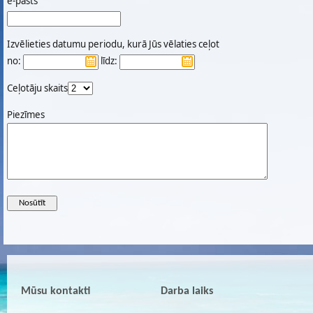
e-pasts
Izvēlieties datumu periodu, kurā Jūs vēlaties ceļot
no:
līdz:
Ceļotāju skaits
Piezīmes
Mūsu kontakti
Darba laiks