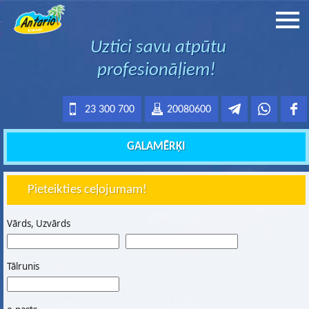
Uztici savu atpūtu
profesionāļiem!
23 300 700
20080600
GALAMĒRĶI
Pieteikties ceļojumam!
Vārds, Uzvārds
Tālrunis