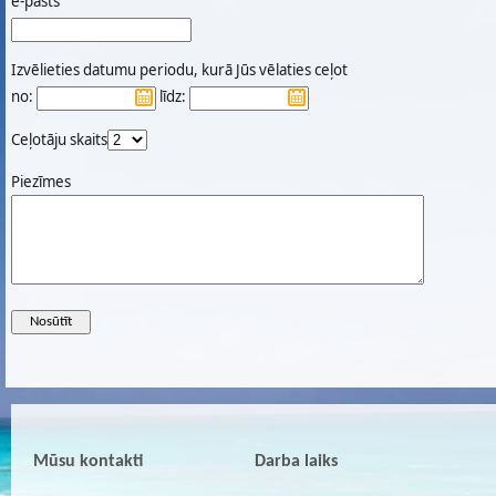
e-pasts
Izvēlieties datumu periodu, kurā Jūs vēlaties ceļot
no:
līdz:
Ceļotāju skaits
Piezīmes
Mūsu kontakti
Darba laiks