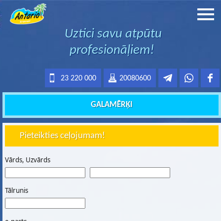
Uztici savu atpūtu
profesionāļiem!
23 220 000
20080600
GALAMĒRĶI
Pieteikties ceļojumam!
Vārds, Uzvārds
Tālrunis