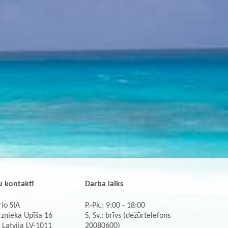
 kontakti
Darba laiks
io SIA
P.-Pk.: 9:00 - 18:00
rznieka Upīša 16
S, Sv.: brīvs (dežūrtelefons
 Latvija LV-1011
20080600)