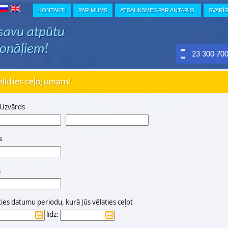
KONTAKTI
PAR MUMS
ATSAUKSMES PAR ANTARIO
SVARĪ
 savu atpūtu
ionāļiem!
23 300 70
eikties ceļojumam!
 Uzvārds
s
s
ties datumu periodu, kurā Jūs vēlaties ceļot
līdz: