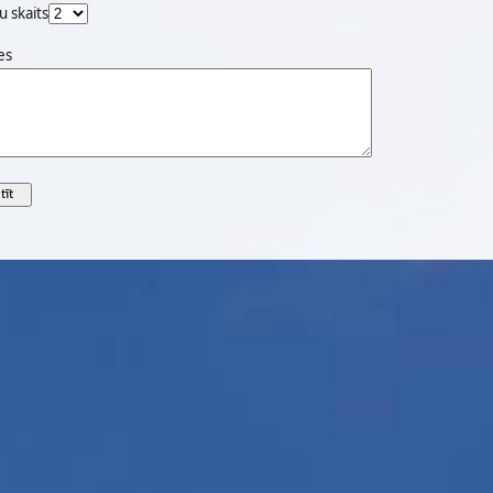
u skaits
es