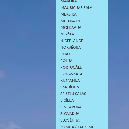
MAROKA
MAURĪCIJAS SALA
MEKSIKA
MELNKALNE
MOLDĀVIJA
NEPĀLA
NĪDERLANDE
NORVĒĢIJA
PERU
POLIJA
PORTUGĀLE
RODAS SALA
RUMĀNIJA
SARDĪNIJА
SEIŠELU SALAS
SICĪLIJA
SINGAPŪRA
SLOVĀKIJA
SLOVĒNIJA
SOMIJA / LAPZEME