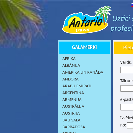
Uztici
profes
GALAMĒRĶI
Piet
ĀFRIKA
Vārds,
ALBĀNIJA
AMERIKA UN KANĀDA
ANDORA
Tālruni
ARĀBU EMIRĀTI
ARGENTĪNA
e-past
ARMĒNIJA
AUSTRĀLIJA
AUSTRIJA
Izvēlie
BALI SALA
no:
BARBADOSA