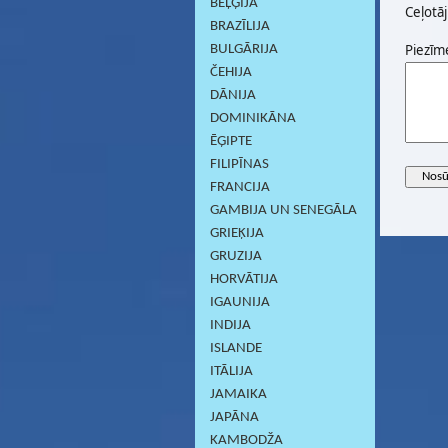
BEĻĢIJA
Ceļotāj
BRAZĪLIJA
Piezīm
BULGĀRIJA
ČEHIJA
DĀNIJA
DOMINIKĀNA
ĒĢIPTE
FILIPĪNAS
FRANCIJA
GAMBIJA UN SENEGĀLA
GRIEĶIJA
GRUZIJA
HORVĀTIJA
IGAUNIJA
INDIJA
ISLANDE
ITĀLIJA
JAMAIKA
JAPĀNA
KAMBODŽA