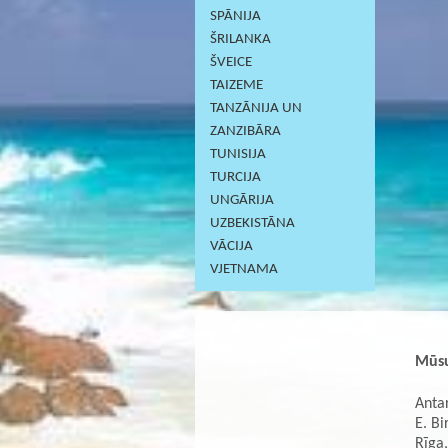
SPĀNIJA
ŠRILANKA
ŠVEICE
TAIZEME
TANZĀNIJA UN
ZANZIBĀRA
TUNISIJA
TURCIJA
UNGĀRIJA
UZBEKISTĀNA
VĀCIJA
VJETNAMA
Mūsu
Antar
E. Bi
Rīga,