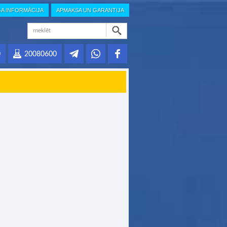
GA INFORMĀCIJA
APMAKSA UN GARANTIJA
0
20080600