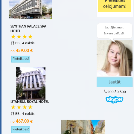
SEYITHAN PALACE SPA
Jautājiet man.
HOTEL
Es varu palīdzēt!
BB , 4 naktis
459.00 €
no
200 80 600
ISTANBUL ROYAL HOTEL
BB , 4 naktis
467.00 €
no