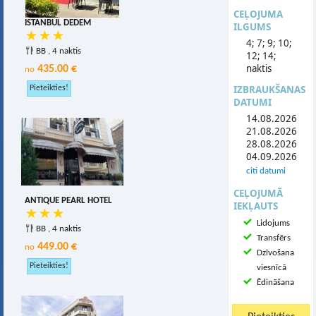
CEĻOJUMA
ISTANBUL DEDEM
ILGUMS
4; 7; 9; 10;
BB , 4 naktis
12; 14;
naktis
435.00 €
no
IZBRAUKŠANAS
DATUMI
14.08.2026
21.08.2026
28.08.2026
04.09.2026
citi datumi
CEĻOJUMĀ
ANTIQUE PEARL HOTEL
IEKĻAUTS
Lidojums
BB , 4 naktis
Transfērs
449.00 €
no
Dzīvošana
viesnīcā
Ēdināšana