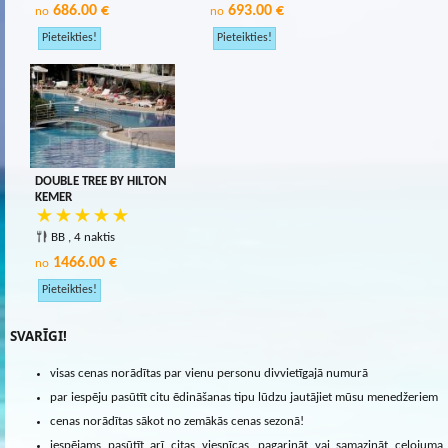
686.00 €
693.00 €
no
no
DOUBLE TREE BY HILTON
KEMER
BB , 4 naktis
1466.00 €
no
SVARĪGI!
visas cenas norādītas par vienu personu divvietīgajā numurā
par iespēju pasūtīt citu ēdināšanas tipu lūdzu jautājiet mūsu menedžeriem
cenas norādītas sākot no zemākās cenas sezonā!
iespējams pasūtīt arī citas viesnīcas, pagarināt vai samazināt ceļojuma