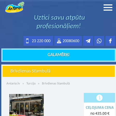
Uztici savu atpūtu
profesionāļiem!
23 220 000
20080600
GALAMĒRĶI
Brīvdienas Stambulā
Antario.lv
»
Turcija
» Brīvdienas Stambulā
CEĻOJUMA CENA
no 435.00 €