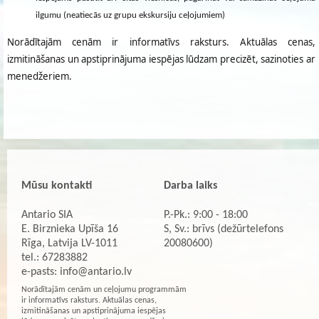
ilgumu (neatiecās uz grupu ekskursiju ceļojumiem)
Norādītajām cenām ir informatīvs raksturs. Aktuālas cenas,
izmitināšanas un apstiprinājuma iespējas lūdzam precizēt, sazinoties ar
menedžeriem.
Mūsu kontakti
Darba laiks
Antario SIA
P.-Pk.: 9:00 - 18:00
E. Birznieka Upīša 16
S, Sv.: brīvs (dežūrtelefons
Rīga, Latvija LV-1011
20080600)
tel.: 67283882
e-pasts:
info@antario.lv
Norādītajām cenām un ceļojumu programmām
ir informatīvs raksturs. Aktuālas cenas,
izmitināšanas un apstiprinājuma iespējas