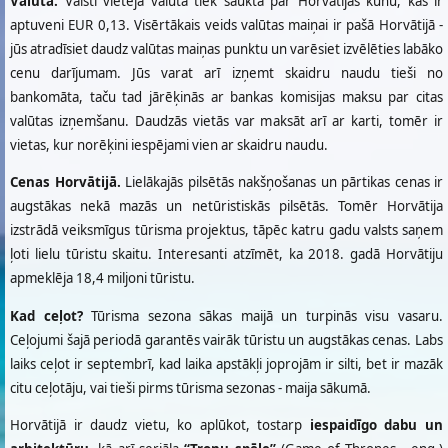
Valūta.
Valstī vietējā valūta tiek saukta par Horvātijas kunu, kas ir
aptuveni EUR 0,13. Visērtākais veids valūtas maiņai ir pašā Horvātijā -
jūs atradīsiet daudz valūtas maiņas punktu un varēsiet izvēlēties labāko
cenu darījumam. Jūs varat arī izņemt skaidru naudu tieši no
bankomāta, taču tad jārēķinās ar bankas komisijas maksu par citas
valūtas izņemšanu. Daudzās vietās var maksāt arī ar karti, tomēr ir
vietas, kur norēķini iespējami vien ar skaidru naudu.
Cenas Horvātijā.
Lielākajās pilsētās nakšņošanas un pārtikas cenas ir
augstākas nekā mazās un netūristiskās pilsētās. Tomēr Horvātija
izstrādā veiksmīgus tūrisma projektus, tāpēc katru gadu valsts saņem
ļoti lielu tūristu skaitu. Interesanti atzīmēt, ka 2018. gadā Horvātiju
apmeklēja 18,4 miljoni tūristu.
Kad ceļot?
Tūrisma sezona sākas maijā un turpinās visu vasaru.
Ceļojumi šajā periodā garantēs vairāk tūristu un augstākas cenas. Labs
laiks ceļot ir septembrī, kad laika apstākļi joprojām ir silti, bet ir mazāk
citu ceļotāju, vai tieši pirms tūrisma sezonas - maija sākumā.
Horvātijā ir daudz vietu, ko aplūkot, tostarp
iespaidīgo dabu un