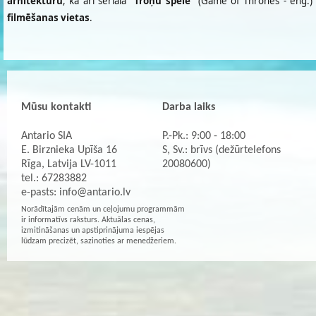
arhitektūru
, kā arī seriāla
“Troņu spēle”
(Game of Thrones - eng.)
filmēšanas vietas
.
Mūsu kontakti
Darba laiks
Antario SIA
P.-Pk.: 9:00 - 18:00
E. Birznieka Upīša 16
S, Sv.: brīvs (dežūrtelefons
Rīga, Latvija LV-1011
20080600)
tel.: 67283882
e-pasts:
info@antario.lv
Norādītajām cenām un ceļojumu programmām
ir informatīvs raksturs. Aktuālas cenas,
izmitināšanas un apstiprinājuma iespējas
lūdzam precizēt, sazinoties ar menedžeriem.