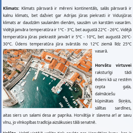
Klimats:
Klimats pārsvarā ir mēreni kontinentāls, salās pārsvarā ir
kalnu klimats, bet dažviet gar Adrijas jūras piekrasti ir Vidusjūras
klimats ar daudzām saulainām dienām, sausām un karstām vasarām.
Vidējā janvāra temperatūra ir 1ºC - 3ºC, bet augustā 22ºC - 26ºC. Vidējā
temperatūra jūras piekrastē janvārī ir 5ºC - 10ºC, bet augustā 26ºC-
30ºC. Ūdens temperatūra jūra svārstās no 12ºC ziemā līdz 25ºC
vasarā.
Horvātu virtuvei
raksturīgi tādi
ēdieni kā uz restēm
cepta gaļa,
dalmāciešu
kūpinātais šķiņķis,
sālītas sardīnes,
aitas siers un salami desa ar paprika. Horvātija ir slavena arī ar savu
vīnu, jo vīnkopības tradīcija aizsākusies tālā senatnē.