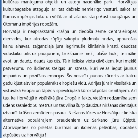
kultūras mantojuma objekti un astoņi nacionālie parki. Horvātijas
kultūrbagātība atspguļo arī tās dažreiz nemierīgo vēsturi, sākot ar
Romas impērijas laiku un vēlāk ar atrašanos starp Austroungārijas un
Otomanu impērijas robežām.
Horvātija ir neaprakstāmi krāšņa un ziedoša zeme Centrāleiropas
dienvidos, kur atrodas rūpīgi sakoptu pludmaļu rindas, apburošas
kalnu ainavas, zaļganzilajā jūrā iegrimušie klinšainie krasti, daudzās
viduslaiku pilis uz pauguriem, brikšņainie meži, plašie lauki, termālie
avoti un daudz, daudz kas cits. Tā ir lieliska vieta cilvēkiem, kuri meklē
patvērumu no ikdienas steigas un stresa, kuri vēlas iegūt jaunus
iespaidus un pozitīvas emocijas. Šis nosacīti jaunais kūrorts ar katru
gadu kļūst aizvien populārāks eiropiešu vidū. Adrijas jūra ir vissiltākā un
vistuvākā Eiropai un tāpēc vispievilcīgākā kūrortatpūtas cienītājiem. Arī
tas, ka Horvātijā ir vistīrākā jūra Eiropā ir fakts, vietām redzamība zem
ūdens sasniedz 50 metrus un tas vilina šurp daudzus niršanas cienītājus
izbaudīt krāšņo zemūdens pasauli. Niršanas tūres uz Horvātiju ir lieliska
alternatīva populārajiem braucieniem uz Sarkano jūru Ēģiptē.
Atbrīvojieties no pilsētas burzmas un ikdienas pelēcības, dodaties
atpūsties uz Horvātiju !