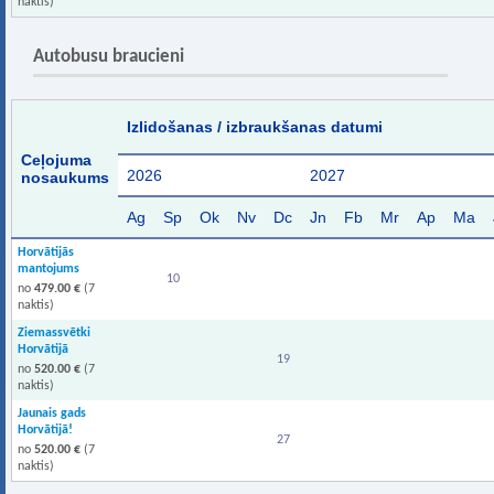
naktis)
Autobusu braucieni
Izlidošanas / izbraukšanas datumi
Ceļojuma
2026
2027
nosaukums
Ag
Sp
Ok
Nv
Dc
Jn
Fb
Mr
Ap
Ma
Horvātijās
mantojums
10
no
479.00 €
(7
naktis)
Ziemassvētki
Horvātijā
19
no
520.00 €
(7
naktis)
Jaunais gads
Horvātijā!
27
no
520.00 €
(7
naktis)