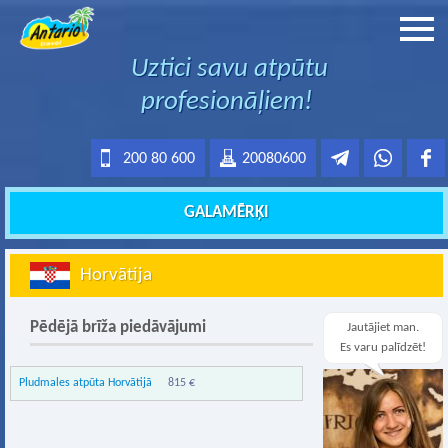
Uztici savu atpūtu
profesionāļiem!
200 80 600
20080600
GALAMĒRĶI
Horvātija
Pēdējā brīža piedāvājumi
Jautājiet man.
Es varu palīdzēt!
Pludmales atpūta Horvātijā
815 €