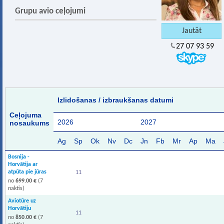
Grupu avio ceļojumi
27 07 93 59
Izlidošanas / izbraukšanas datumi
Ceļojuma
2026
2027
nosaukums
Ag
Sp
Ok
Nv
Dc
Jn
Fb
Mr
Ap
Ma
Bosnija -
Horvātija ar
atpūta pie jūras
11
no
699.00 €
(7
naktis)
Aviotūre uz
Horvātiju
11
no
850.00 €
(7