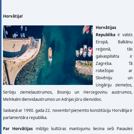
Horvātija!
Horvātijas
Republika
ir valsts
Eiropā, Balkānu
reģionā, tās
galvaspilsēta ir
Zagreba. Tā
robežojas ar
Slovēniju un
Ungāriju ziemeļos,
Serbiju ziemeļaustrumos, Bosniju un Hercegovinu austrumos,
Melnkalni dienvidaustrumos un Adrijas jūru dienvidos.
Saskaņā ar 1990. gada 22. novembrī pieņemto konstitūciju Horvātija ir
parlamentāra republika.
Par Horvātijas
milzīgo kultūras mantojumu liecina seši Pasaules